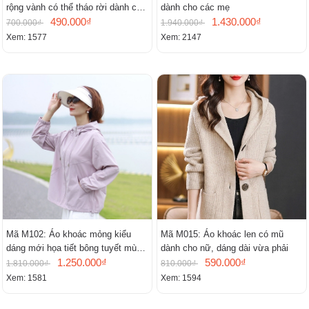
rộng vành có thể tháo rời dành cho
dành cho các mẹ
nữ
490.000₫
1.430.000₫
700.000₫
1.940.000₫
Xem: 1577
Xem: 2147
Mã M102: Áo khoác mỏng kiểu
Mã M015: Áo khoác len có mũ
dáng mới họa tiết bông tuyết mùa
dành cho nữ, dáng dài vừa phải
hè
1.250.000₫
590.000₫
1.810.000₫
810.000₫
Xem: 1581
Xem: 1594