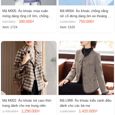
Mã M005: Áo khoác mùa xuân
Mã M004: Áo khoác chống nắng
mỏng dáng rộng cỡ lớn, chống
nữ cổ đứng dáng ôm eo thoáng khí
nắng
390.000₫
chất liệu lụa băng chống tia UV
750.000₫
530.000₫
1.040.000₫
Xem: 1724
Xem: 1520
Mã M002: Áo khoác kẻ caro thời
Mã L999: Áo khoác kiểu sành điệu
trang dành cho mẹ trung niên
dành cho các bà mẹ
1.290.000₫
1.420.000₫
1.790.000₫
1.990.000₫