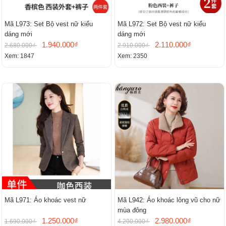
Mã L973: Set Bộ vest nữ kiểu
Mã L972: Set Bộ vest nữ kiểu
dáng mới
dáng mới
1.940.000₫
2.110.000₫
2.680.000₫
2.910.000₫
Xem: 1847
Xem: 2350
Mã L971: Áo khoác vest nữ
Mã L942: Áo khoác lông vũ cho nữ
mùa đông
1.250.000₫
2.980.000₫
1.690.000₫
4.200.000₫