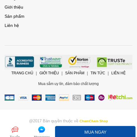
Giới thiệu
Sản phẩm
Liên hệ
TRANG CHỦ
GIỚI THIỆU
SẢN PHẨM
TIN TỨC
LIÊN HỆ
Mua sắm uy tín, đảm bảo chất lượng
@2017 Bản quyền thuộc về
ChamCham Shop
Cung cấp bởi
Sapo
MUA NGAY
Tư vấn
Messenger