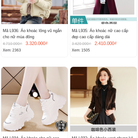
Mã L936: Áo khoác lông vũ ngắn
Mã L935: Áo khoác nữ cao cấp
cho nữ mùa đông
đẹp cao cấp dáng dài
3.320.000₫
2.410.000₫
4.710.000₫
3.420.000₫
Xem: 2363
Xem: 1505