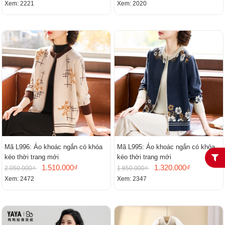
Xem: 2221
Xem: 2020
Mã L996: Áo khoác ngắn có khóa
Mã L995: Áo khoác ngắn có khóa
kéo thời trang mới
kéo thời trang mới
1.510.000₫
1.320.000₫
2.050.000₫
1.850.000₫
Xem: 2472
Xem: 2347