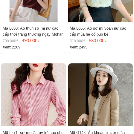
Mã L833: Áo thun sơ mi nữ cao
Mã L866: Áo sơ mi voan nữ cao
cấp thời trang thường ngày Mohan
cấp mùa hè cổ búp bê
490.000₫
580.000₫
700.000₫
810.000₫
Xem: 2269
Xem: 2495
Mã L271: sơ mi dài tay kẻ sọc cho
Mã G148: Áo khoác blazer màu