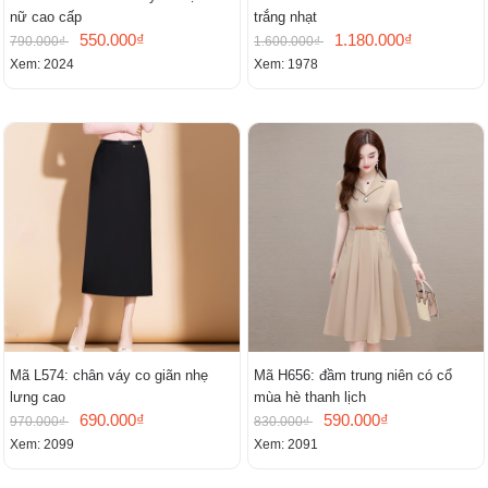
nữ cao cấp
trắng nhạt
550.000₫
1.180.000₫
790.000₫
1.600.000₫
Xem: 2024
Xem: 1978
Mã L574: chân váy co giãn nhẹ
Mã H656: đầm trung niên có cổ
lưng cao
mùa hè thanh lịch
690.000₫
590.000₫
970.000₫
830.000₫
Xem: 2099
Xem: 2091