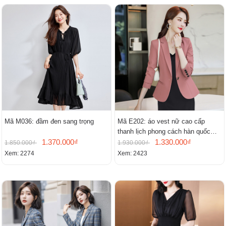
Mã M036: đầm đen sang trọng
Mã E202: áo vest nữ cao cấp
thanh lịch phong cách hàn quốc
1.370.000₫
mới
1.330.000₫
1.850.000₫
1.930.000₫
Xem: 2274
Xem: 2423