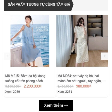
SẢN PHẨM TƯƠNG TỰ CÙNG TẦM GIÁ
Mã M215: Đầm dạ hội dáng
Mã M054: set váy dạ hội hai
M
suông cổ tròn phong cách
mảnh ôm sát người, tay ngắn,
c
2.200.000₫
chất liệu ren thêu
980.000₫
t
3.150.000₫
1.400.000₫
3
Xem: 2089
Xem: 2281
X
Xem thêm