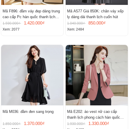
Mã F896: đầm váy đẹp dáng trung
Mã A577 Giá 850K: chân váy xếp
cao cấp Pc hàn quốc thanh lịch
ly dáng dài thanh lịch cuốn hút
mới
1.420.000₫
850.000₫
1.930.000₫
1.040.000₫
Xem: 2077
Xem: 2484
Mã M036: đầm đen sang trọng
Mã E202: áo vest nữ cao cấp
thanh lịch phong cách hàn quốc
1.370.000₫
mới
1.330.000₫
1.850.000₫
1.930.000₫