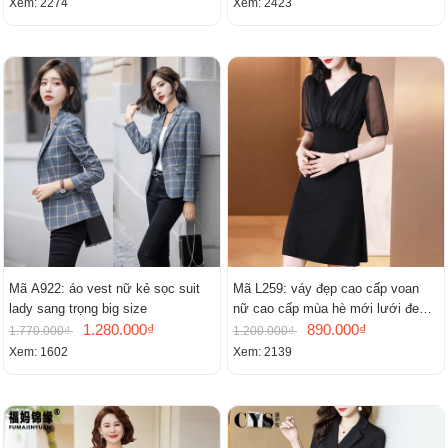
Xem: 2274
Xem: 2423
Mã A922: áo vest nữ kẻ sọc suit
Mã L259: váy đẹp cao cấp voan
lady sang trọng big size
nữ cao cấp mùa hè mới lưới đen
1.280.000₫
cao cấp khí chất nhỏ tay ngắn
890.000₫
1.770.000₫
1.200.000₫
Xem: 1602
Xem: 2139