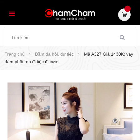
Trang chủ
Đầm dạ hội, dự tiệc
Mã A327 Giá 1430K: váy
đầm phối ren đi tiệc đi cưới