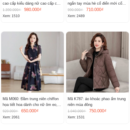
cao cấp kiểu dáng nữ cao cấp cao
ngắn tay mùa hè cổ điển mới cổ
cấp thần
980.000₫
đứng
710.000₫
1.390.000₫
990.000₫
Xem: 1510
Xem: 2489
Mã M060: Đầm trung niên chiffon
Mã K787: áo khoác phao ấm trung
họa tiết hoa dành cho nữ ôm eo,
niên mùa đông
cổ chữ V, đầm midi tay ngắn thanh
650.000₫
750.000₫
920.000₫
1.040.000₫
lịch.
Xem: 2061
Xem: 1531