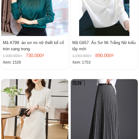
Mã A799: áo sơ mi nữ thiết kế cổ
Mã G657: Áo Sơ Mi Trắng Nữ kiểu
tròn sang trọng
tây mới
730.000₫
890.000₫
1.030.000₫
1.240.000₫
Xem: 1526
Xem: 1753