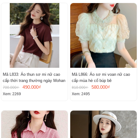
Mã L833: Áo thun sơ mi nữ cao
Mã L866: Áo sơ mi voan nữ cao
cấp thời trang thường ngày Mohan
cấp mùa hè cổ búp bê
490.000₫
580.000₫
700.000₫
810.000₫
Xem: 2269
Xem: 2495