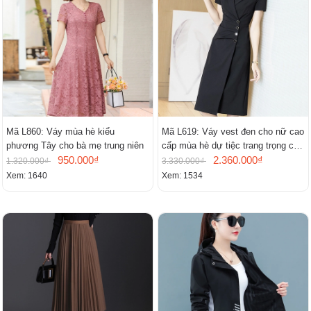
Mã L860: Váy mùa hè kiểu
Mã L619: Váy vest đen cho nữ cao
phương Tây cho bà mẹ trung niên
cấp mùa hè dự tiệc trang trọng cao
950.000₫
cấp
2.360.000₫
1.320.000₫
3.330.000₫
Xem: 1640
Xem: 1534