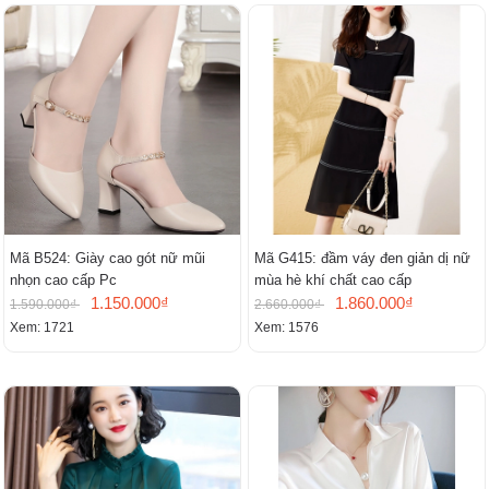
Mã B524: Giày cao gót nữ mũi
Mã G415: đầm váy đen giản dị nữ
nhọn cao cấp Pc
mùa hè khí chất cao cấp
1.150.000₫
1.860.000₫
1.590.000₫
2.660.000₫
Xem: 1721
Xem: 1576