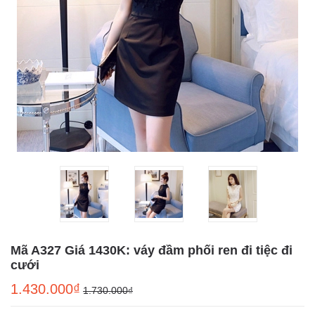
Mã A327 Giá 1430K: váy đầm phối ren đi tiệc đi
cưới
1.430.000₫
1.730.000₫