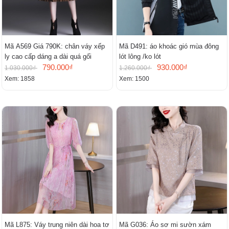
Mã A569 Giá 790K: chân váy xếp
Mã D491: áo khoác gió mùa đông
ly cao cấp dáng a dài quá gối
lót lông /ko lót
790.000₫
930.000₫
1.030.000₫
1.260.000₫
Xem: 1858
Xem: 1500
Mã L875: Váy trung niên dài hoa tơ
Mã G036: Áo sơ mi sườn xám