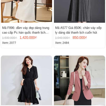
Mã F896: đầm váy đẹp dáng trung
Mã A577 Giá 850K: chân váy xếp
cao cấp Pc hàn quốc thanh lịch
ly dáng dài thanh lịch cuốn hút
mới
1.420.000₫
850.000₫
1.930.000₫
1.040.000₫
Xem: 2077
Xem: 2484