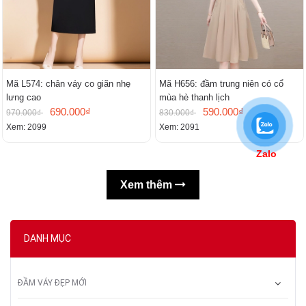
Mã L574: chân váy co giãn nhẹ
Mã H656: đầm trung niên có cổ
lưng cao
mùa hè thanh lịch
690.000₫
590.000₫
970.000₫
830.000₫
Xem: 2099
Xem: 2091
Zalo
Xem thêm
DANH MỤC
ĐẦM VÁY ĐẸP MỚI