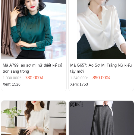
Mã A799: áo sơ mi nữ thiết kế cổ
Mã G657: Áo Sơ Mi Trắng Nữ kiểu
tròn sang trọng
tây mới
730.000₫
890.000₫
1.030.000₫
1.240.000₫
Xem: 1526
Xem: 1753