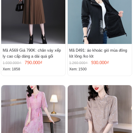
Mã A569 Giá 790K: chân váy xếp
Mã D491: áo khoác gió mùa đông
ly cao cấp dáng a dài quá gối
lót lông /ko lót
790.000₫
930.000₫
1.030.000₫
1.260.000₫
Xem: 1858
Xem: 1500