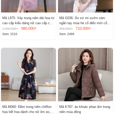
Mã L875: Váy trung niên dài hoa tơ
Mã G036: Áo sơ mi sườn xám
cao cấp kiểu dáng nữ cao cấp cao
ngắn tay mùa hè cổ điển mới cổ
cấp thần
980.000₫
đứng
710.000₫
1.390.000₫
990.000₫
Xem: 1510
Xem: 2489
Mã M060: Đầm trung niên chiffon
Mã K787: áo khoác phao ấm trung
họa tiết hoa dành cho nữ ôm eo,
niên mùa đông