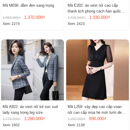
Mã M036: đầm đen sang trọng
Mã E202: áo vest nữ cao cấp
thanh lịch phong cách hàn quốc
1.370.000₫
mới
1.330.000₫
1.850.000₫
1.930.000₫
Xem: 2274
Xem: 2423
Mã A922: áo vest nữ kẻ sọc suit
Mã L259: váy đẹp cao cấp voan
lady sang trọng big size
nữ cao cấp mùa hè mới lưới đen
1.280.000₫
cao cấp khí chất nhỏ tay ngắn
890.000₫
1.770.000₫
1.200.000₫
Xem: 1602
Xem: 2139