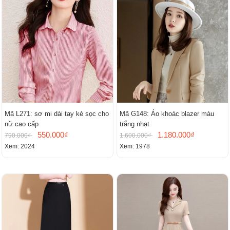
Mã L271: sơ mi dài tay kẻ sọc cho
Mã G148: Áo khoác blazer màu
nữ cao cấp
trắng nhạt
550.000₫
1.180.000₫
790.000₫
1.600.000₫
Xem: 2024
Xem: 1978