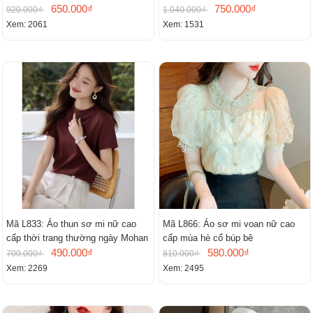
cổ chữ V, đầm midi tay ngắn thanh
650.000₫
750.000₫
920.000₫
1.040.000₫
lịch.
Xem: 2061
Xem: 1531
Mã L833: Áo thun sơ mi nữ cao
Mã L866: Áo sơ mi voan nữ cao
cấp thời trang thường ngày Mohan
cấp mùa hè cổ búp bê
490.000₫
580.000₫
700.000₫
810.000₫
Xem: 2269
Xem: 2495