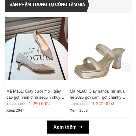
SẢN PHẨM TƯƠNG TỰ CÙNG TẦM GIÁ
Mã M161: Giày cưới mới: giày
Mã M160: Giày sandal nữ mùa
M
cao gót nhọn đính sequin chuyển
hè 2026 gợi cảm, gót chunky
t
màu, giày mũi nhọn gợi cảm
1.290.000₫
kiểu Pháp, mũi vuông, hở mũi
1.340.000₫
1.870.000₫
1.890.000₫
1
Xem: 2047
Xem: 1659
X
Xem thêm