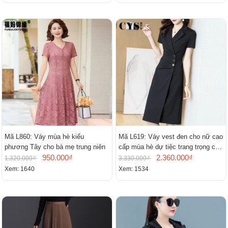
Mã L860: Váy mùa hè kiểu
Mã L619: Váy vest đen cho nữ cao
phương Tây cho bà mẹ trung niên
cấp mùa hè dự tiệc trang trọng cao
950.000₫
cấp
2.360.000₫
1.320.000₫
3.330.000₫
Xem: 1640
Xem: 1534