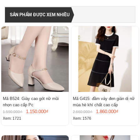
SẢN PHẨM ĐƯỢC XEM NHIỀU
Mã B524: Giày cao gót nữ mũi
Mã G415: đầm váy đen giản dị nữ
nhọn cao cấp Pc
mùa hè khí chất cao cấp
1.150.000₫
1.860.000₫
1.590.000₫
2.660.000₫
Xem: 1721
Xem: 1576