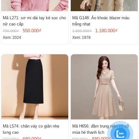
Mã L271: sơ mi dài tay kẻ sọc cho
Mã G148: Áo khoác blazer màu
nữ cao cấp
trắng nhạt
550.000₫
1.180.000₫
790.000₫
1.600.000₫
Xem: 2024
Xem: 1978
Mã L574: chân váy co giãn nhẹ
Mã H656: đầm trung niên có cổ
lưng cao
mùa hè thanh lịch
690.000₫
590.000₫