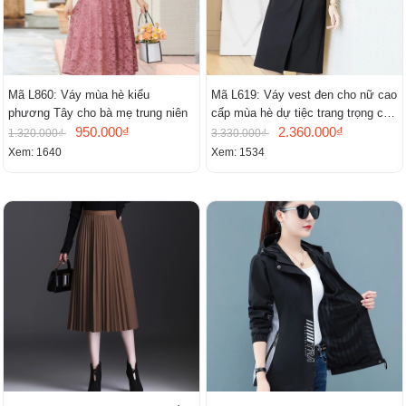
Mã L860: Váy mùa hè kiểu
Mã L619: Váy vest đen cho nữ cao
phương Tây cho bà mẹ trung niên
cấp mùa hè dự tiệc trang trọng cao
950.000₫
cấp
2.360.000₫
1.320.000₫
3.330.000₫
Xem: 1640
Xem: 1534