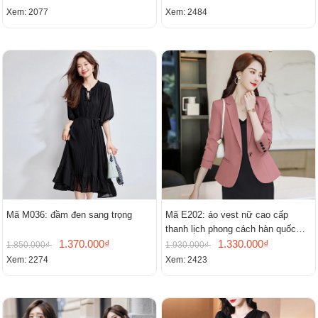
Xem: 2077
Xem: 2484
Mã M036: đầm đen sang trọng
Mã E202: áo vest nữ cao cấp
thanh lịch phong cách hàn quốc
1.370.000₫
mới
1.330.000₫
1.850.000₫
1.930.000₫
Xem: 2274
Xem: 2423