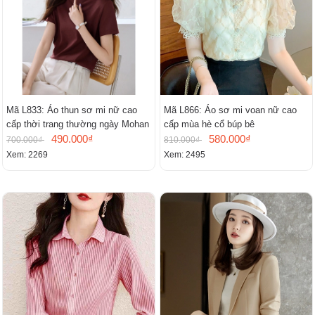
Mã L833: Áo thun sơ mi nữ cao
Mã L866: Áo sơ mi voan nữ cao
cấp thời trang thường ngày Mohan
cấp mùa hè cổ búp bê
490.000₫
580.000₫
700.000₫
810.000₫
Xem: 2269
Xem: 2495