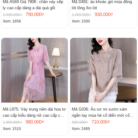
Mã A569 Giá 790K: chân váy xếp
Mã D491: áo khoác gió mùa đông
ly cao cấp dáng a dài quá gối
lót lông /ko lót
790.000₫
930.000₫
1.030.000₫
1.260.000₫
Xem: 1858
Xem: 1500
Mã L875: Váy trung niên dài hoa tơ
Mã G036: Áo sơ mi sườn xám
cao cấp kiểu dáng nữ cao cấp cao
ngắn tay mùa hè cổ điển mới cổ
cấp thần
980.000₫
đứng
710.000₫
1.390.000₫
990.000₫
Xem: 1510
Xem: 2489