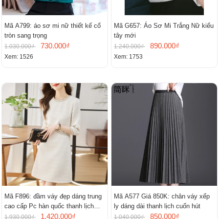
Mã A799: áo sơ mi nữ thiết kế cổ
Mã G657: Áo Sơ Mi Trắng Nữ kiểu
tròn sang trọng
tây mới
730.000₫
890.000₫
1.030.000₫
1.240.000₫
Xem: 1526
Xem: 1753
Mã F896: đầm váy đẹp dáng trung
Mã A577 Giá 850K: chân váy xếp
cao cấp Pc hàn quốc thanh lịch
ly dáng dài thanh lịch cuốn hút
mới
1.420.000₫
850.000₫
1.930.000₫
1.040.000₫