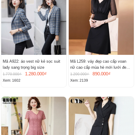
Mã A922: áo vest nữ kẻ sọc suit
Mã L259: váy đẹp cao cấp voan
lady sang trọng big size
nữ cao cấp mùa hè mới lưới đen
1.280.000₫
cao cấp khí chất nhỏ tay ngắn
890.000₫
1.770.000₫
1.200.000₫
Xem: 1602
Xem: 2139