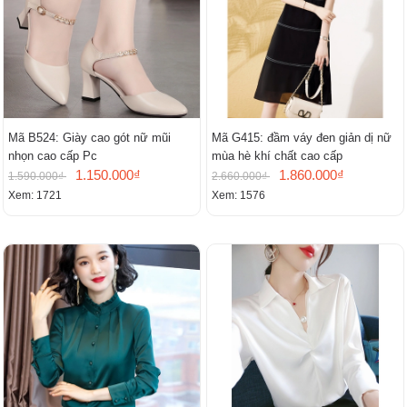
Mã B524: Giày cao gót nữ mũi
Mã G415: đầm váy đen giản dị nữ
nhọn cao cấp Pc
mùa hè khí chất cao cấp
1.150.000₫
1.860.000₫
1.590.000₫
2.660.000₫
Xem: 1721
Xem: 1576