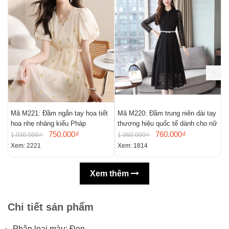
Mã M221: Đầm ngắn tay họa tiết
Mã M220: Đầm trung niên dài tay
M
hoa nhẹ nhàng kiểu Pháp
thương hiệu quốc tế dành cho nữ
m
750.000₫
760.000₫
n
1.030.000₫
1.060.000₫
9
Xem: 2221
Xem: 1814
X
Xem thêm
Chi tiết sản phẩm
Phân loại màu: Đen