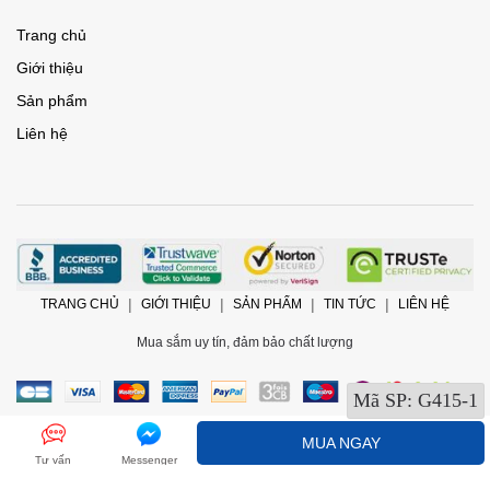
Trang chủ
Giới thiệu
Sản phẩm
Liên hệ
TRANG CHỦ
GIỚI THIỆU
SẢN PHẨM
TIN TỨC
LIÊN HỆ
Mua sắm uy tín, đảm bảo chất lượng
Mã SP:
G415-1
MUA NGAY
Tư vấn
Messenger
@2017 Bản quyền thuộc về
ChamCham Shop