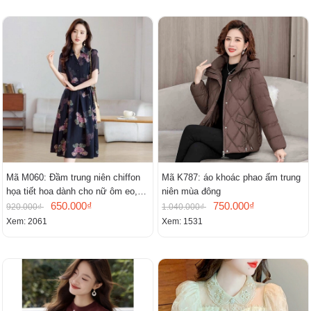
Mã M060: Đầm trung niên chiffon
Mã K787: áo khoác phao ấm trung
họa tiết hoa dành cho nữ ôm eo,
niên mùa đông
cổ chữ V, đầm midi tay ngắn thanh
650.000₫
750.000₫
920.000₫
1.040.000₫
lịch.
Xem: 2061
Xem: 1531