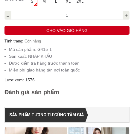
S
M
L
XL
2XL
-
+
CHO VÀO GIỎ HÀNG
Tình trạng:
Còn hàng
Mã sản phẩm:
G415-1
Sản xuất:
NHẬP KHẨU
Được kiểm tra hàng trước thanh toán
Miễn phí giao hàng tận nơi toàn quốc
Lượt xem: 1576
Đánh giá sản phẩm
SẢN PHẨM TƯƠNG TỰ CÙNG TẦM GIÁ