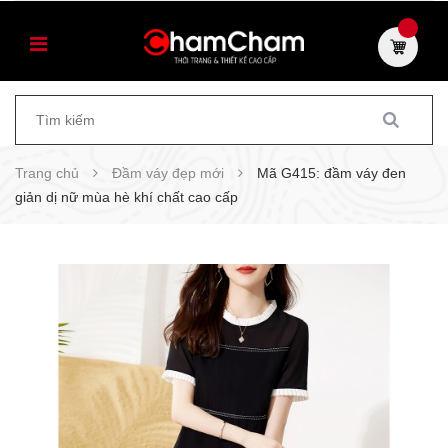
Trang chủ
Đầm váy đẹp mới
Mã G415: đầm váy đen
giản dị nữ mùa hè khí chất cao cấp