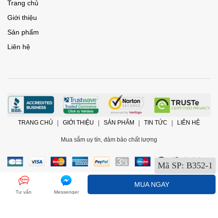
Trang chủ
Giới thiệu
Sản phẩm
Liên hệ
TRANG CHỦ
GIỚI THIỆU
SẢN PHẨM
TIN TỨC
LIÊN HỆ
Mua sắm uy tín, đảm bảo chất lượng
Mã SP:
B352-1
MUA NGAY
Tư vấn
Messenger
@2017 Bản quyền thuộc về
ChamCham Shop
Cung cấp bởi
Sapo