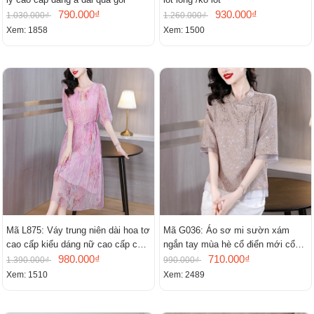
790.000₫
930.000₫
1.030.000₫
1.260.000₫
Xem: 1858
Xem: 1500
Mã L875: Váy trung niên dài hoa tơ
Mã G036: Áo sơ mi sườn xám
cao cấp kiểu dáng nữ cao cấp cao
ngắn tay mùa hè cổ điển mới cổ
cấp thần
980.000₫
đứng
710.000₫
1.390.000₫
990.000₫
Xem: 1510
Xem: 2489