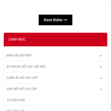
Xem thêm
DANH MỤC
ĐẦM VÁY ĐẸP MỚI
ÁO KHOÁC NỮ CAO CẤP MỚI
QUẦN ÁO NỮ CAO CẤP
GIÀY DÉP NỮ CAO CẤP
TÚI XÁCH NỮ