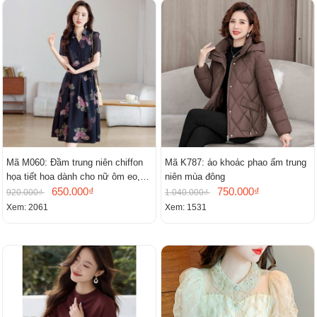
Mã M060: Đầm trung niên chiffon
Mã K787: áo khoác phao ấm trung
họa tiết hoa dành cho nữ ôm eo,
niên mùa đông
cổ chữ V, đầm midi tay ngắn thanh
650.000₫
750.000₫
920.000₫
1.040.000₫
lịch.
Xem: 2061
Xem: 1531