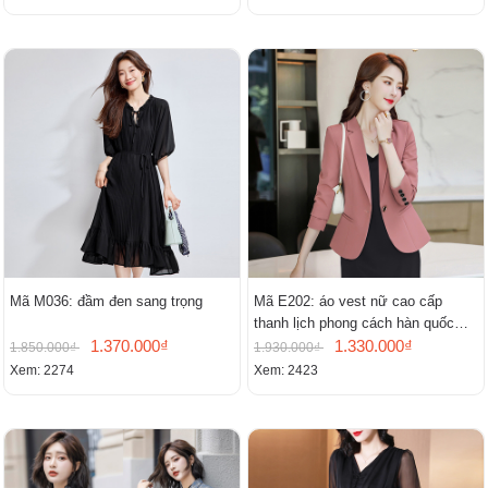
Mã M036: đầm đen sang trọng
Mã E202: áo vest nữ cao cấp
thanh lịch phong cách hàn quốc
1.370.000₫
mới
1.330.000₫
1.850.000₫
1.930.000₫
Xem: 2274
Xem: 2423