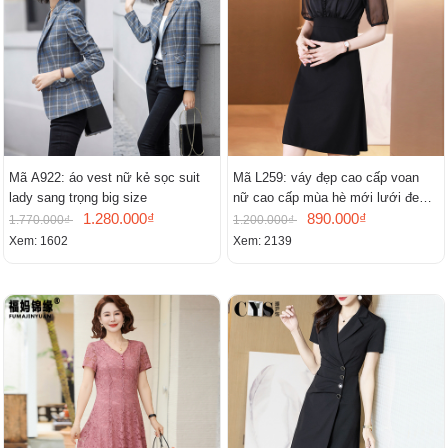
Mã A922: áo vest nữ kẻ sọc suit
Mã L259: váy đẹp cao cấp voan
lady sang trọng big size
nữ cao cấp mùa hè mới lưới đen
1.280.000₫
cao cấp khí chất nhỏ tay ngắn
890.000₫
1.770.000₫
1.200.000₫
Xem: 1602
Xem: 2139