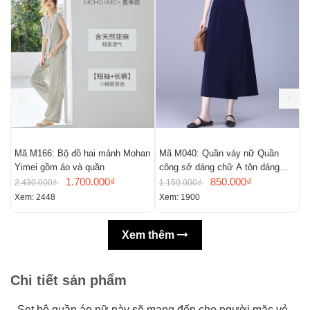
Mã M166: Bộ đồ hai mảnh Mohan
Mã M040: Quần váy nữ Quần
M
Yimei gồm áo và quần
công sở dáng chữ A tôn dáng
k
1.700.000₫
Quần lửng
850.000₫
2.430.000₫
1.150.000₫
2
Xem: 2448
Xem: 1900
X
Xem thêm
Chi tiết sản phẩm
Set bộ quần áo nữ này sẽ mang đến cho người mặc vẻ