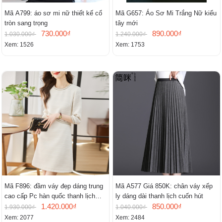
Mã A799: áo sơ mi nữ thiết kế cổ
Mã G657: Áo Sơ Mi Trắng Nữ kiểu
tròn sang trọng
tây mới
730.000₫
890.000₫
1.030.000₫
1.240.000₫
Xem: 1526
Xem: 1753
Mã F896: đầm váy đẹp dáng trung
Mã A577 Giá 850K: chân váy xếp
cao cấp Pc hàn quốc thanh lịch
ly dáng dài thanh lịch cuốn hút
mới
1.420.000₫
850.000₫
1.930.000₫
1.040.000₫
Xem: 2077
Xem: 2484