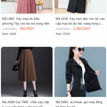
Mã L860: Váy mùa hè kiểu
Mã L619: Váy vest đen cho nữ cao
phương Tây cho bà mẹ trung niên
cấp mùa hè dự tiệc trang trọng cao
950.000₫
cấp
2.360.000₫
1.320.000₫
3.330.000₫
Xem: 1640
Xem: 1534
Mã A569 Giá 790K: chân váy xếp
Mã D491: áo khoác gió mùa đông
ly cao cấp dáng a dài quá gối
lót lông /ko lót