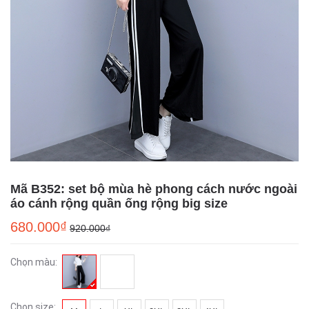
Mã B352: set bộ mùa hè phong cách nước ngoài
áo cánh rộng quần ống rộng big size
680.000₫
920.000₫
Chọn màu:
Chọn size: