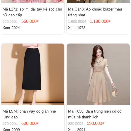
Mã L271: sơ mi dài tay kẻ sọc cho
Mã G148: Áo khoác blazer màu
nữ cao cấp
trắng nhạt
550.000₫
1.180.000₫
790.000₫
1.600.000₫
Xem: 2024
Xem: 1978
Mã L574: chân váy co giãn nhẹ
Mã H656: đầm trung niên có cổ
lưng cao
mùa hè thanh lịch
690.000₫
590.000₫
970.000₫
830.000₫
Xem: 2099
Xem: 2091