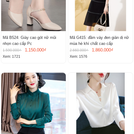
Mã B524: Giày cao gót nữ mũi
Mã G415: đầm váy đen giản dị nữ
nhọn cao cấp Pc
mùa hè khí chất cao cấp
1.150.000₫
1.860.000₫
1.590.000₫
2.660.000₫
Xem: 1721
Xem: 1576