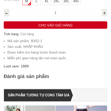
M
L
XL
2XL
3XL
4XL
-
+
CHO VÀO GIỎ HÀNG
Tình trạng:
Còn hàng
Mã sản phẩm:
B352-1
Sản xuất:
NHẬP KHẨU
Được kiểm tra hàng trước thanh toán
Miễn phí giao hàng tận nơi toàn quốc
Lượt xem: 1889
Đánh giá sản phẩm
SẢN PHẨM TƯƠNG TỰ CÙNG TẦM GIÁ