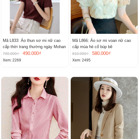
Mã L833: Áo thun sơ mi nữ cao
Mã L866: Áo sơ mi voan nữ cao
cấp thời trang thường ngày Mohan
cấp mùa hè cổ búp bê
490.000₫
580.000₫
700.000₫
810.000₫
Xem: 2269
Xem: 2495