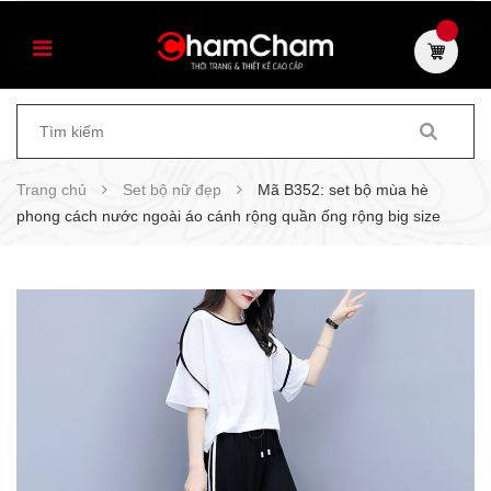
Trang chủ
Set bộ nữ đẹp
Mã B352: set bộ mùa hè
phong cách nước ngoài áo cánh rộng quần ống rộng big size