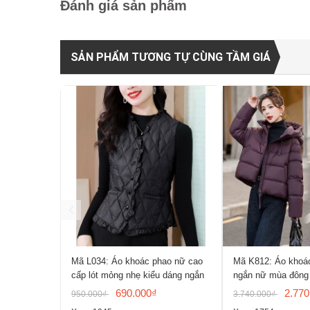
Đánh giá sản phẩm
SẢN PHẨM TƯƠNG TỰ CÙNG TẦM GIÁ
Mã L034: Áo khoác phao nữ cao
Mã K812: Áo khoác
cấp lót mỏng nhẹ kiểu dáng ngắn
ngắn nữ mùa đông
690.000₫
2.770
950.000₫
3.740.000₫