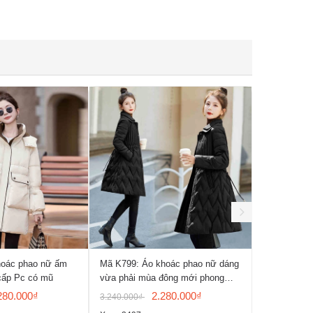
hoác phao nữ ấm
Mã K799: Áo khoác phao nữ dáng
Mã K791: áo
cấp Pc có mũ
vừa phải mùa đông mới phong
siêu ấm mù
cách Hàn Quốc
280.000₫
2.280.000₫
3.240.000₫
3.280.000₫