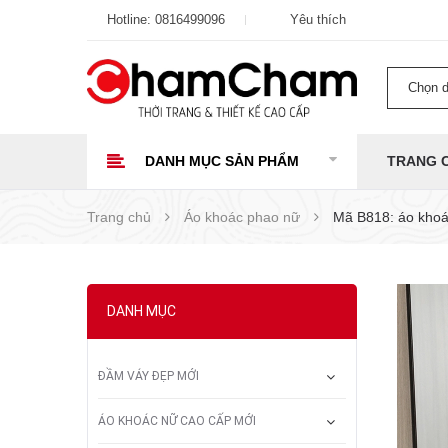
Hotline:
0816499096
Yêu thích
Chọn 
DANH MỤC SẢN PHẨM
TRANG 
Trang chủ
Áo khoác phao nữ
Mã B818: áo kho
DANH MỤC
ĐẦM VÁY ĐẸP MỚI
ÁO KHOÁC NỮ CAO CẤP MỚI