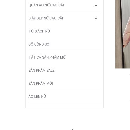
QUẦN ÁO NỮ CAO CẤP
GIÀY DÉP NỮ CAO CẤP
TÚI XÁCH NỮ
ĐỒ CÔNG SỞ
TẤT CẢ SẢN PHẨM MỚI
SẢN PHẨM SALE
SẢN PHẨM MỚI
ÁO LEN NỮ