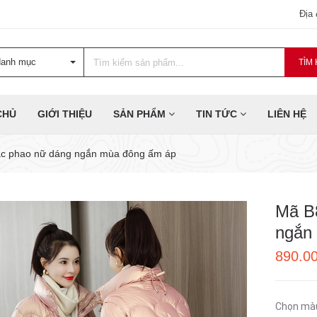
Địa
danh mục
TÌM 
CHỦ
GIỚI THIỆU
SẢN PHẨM
TIN TỨC
LIÊN HỆ
ác phao nữ dáng ngắn mùa đông ấm áp
Mã B
ngắn
890.0
Chọn mà