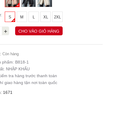
e:
S
M
L
XL
2XL
+
CHO VÀO GIỎ HÀNG
:
Còn hàng
n phẩm:
B818-1
ất:
NHẬP KHẨU
iểm tra hàng trước thanh toán
hí giao hàng tận nơi toàn quốc
: 1671