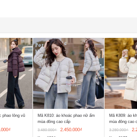
 phao lông vũ
Mã K810: áo khoác phao nữ ấm
Mã K809: áo k
mùa đông cao cấp
mùa đông cao 
.000₫
2.450.000₫
2.
3.480.000₫
3.280.000₫