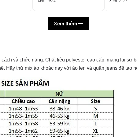
Xem: 1584
Xem: 2177
Xem thêm
ách và chức năng. Chất liệu polyester cao cấp, mang lại sự bả
 thể. Hãy thử mix áo khoác này với áo len và quần jeans để tạo 