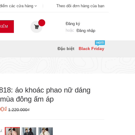
 điểm các cửa hàng
Theo dõi đơn hàng của bạn
Đăng ký
KIẾM
hoặc
Đăng nhập
Đặc biệt
Black Friday
818: áo khoác phao nữ dáng
 mùa đông ấm áp
00₫
1.220.000₫
u: