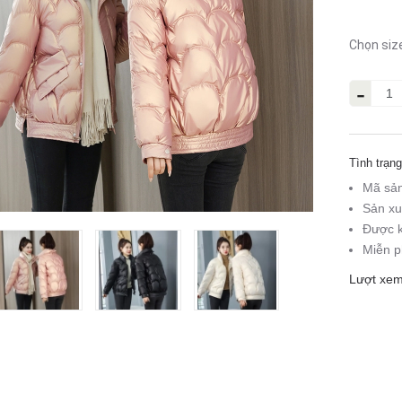
Chọn siz
-
Tình trạng
Mã sả
Sản xu
Được k
Miễn p
Lượt xem