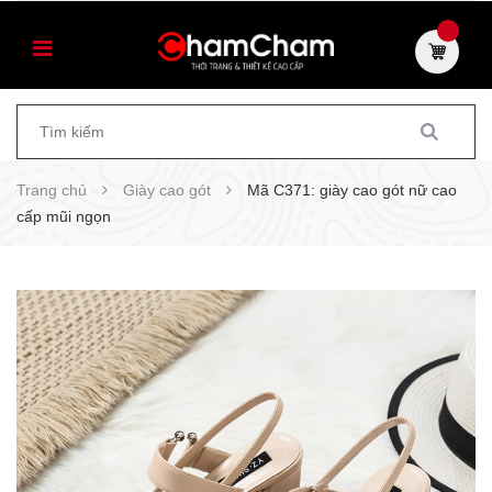
Trang chủ
Giày cao gót
Mã C371: giày cao gót nữ cao
cấp mũi ngọn