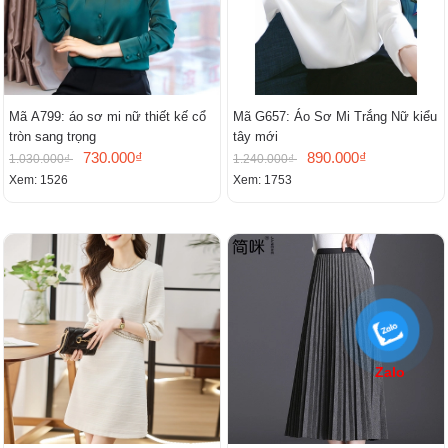
Mã A799: áo sơ mi nữ thiết kế cổ
Mã G657: Áo Sơ Mi Trắng Nữ kiểu
tròn sang trọng
tây mới
730.000₫
890.000₫
1.030.000₫
1.240.000₫
Xem: 1526
Xem: 1753
Zalo