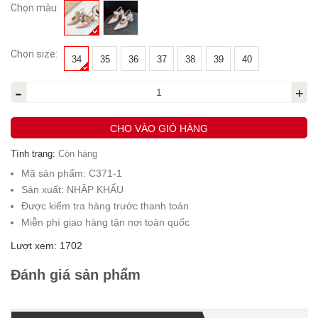
Chọn màu:
Chọn size:
34
35
36
37
38
39
40
-
+
CHO VÀO GIỎ HÀNG
Tình trạng:
Còn hàng
Mã sản phẩm:
C371-1
Sản xuất:
NHẬP KHẨU
Được kiểm tra hàng trước thanh toán
Miễn phí giao hàng tận nơi toàn quốc
Lượt xem: 1702
Đánh giá sản phẩm