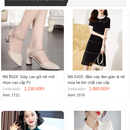
Mã B524: Giày cao gót nữ mũi
Mã G415: đầm váy đen giản dị nữ
nhọn cao cấp Pc
mùa hè khí chất cao cấp
1.150.000₫
1.860.000₫
1.590.000₫
2.660.000₫
Xem: 1721
Xem: 1576