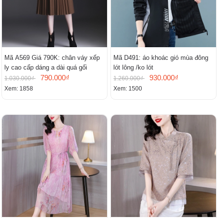
Mã A569 Giá 790K: chân váy xếp
Mã D491: áo khoác gió mùa đông
ly cao cấp dáng a dài quá gối
lót lông /ko lót
790.000₫
930.000₫
1.030.000₫
1.260.000₫
Xem: 1858
Xem: 1500