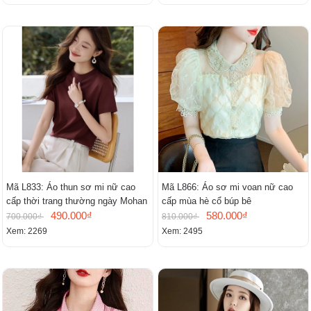
Mã L833: Áo thun sơ mi nữ cao
Mã L866: Áo sơ mi voan nữ cao
cấp thời trang thường ngày Mohan
cấp mùa hè cổ búp bê
490.000₫
580.000₫
700.000₫
810.000₫
Xem: 2269
Xem: 2495