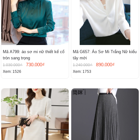
Mã A799: áo sơ mi nữ thiết kế cổ
Mã G657: Áo Sơ Mi Trắng Nữ kiểu
tròn sang trọng
tây mới
730.000₫
890.000₫
1.030.000₫
1.240.000₫
Xem: 1526
Xem: 1753