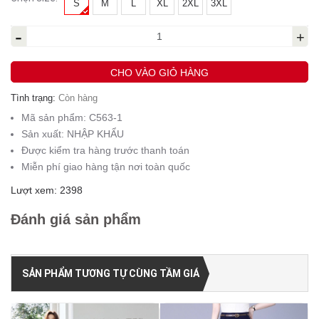
S
M
L
XL
2XL
3XL
-
+
CHO VÀO GIỎ HÀNG
Tình trạng:
Còn hàng
Mã sản phẩm:
C563-1
Sản xuất:
NHẬP KHẨU
Được kiểm tra hàng trước thanh toán
Miễn phí giao hàng tận nơi toàn quốc
Lượt xem: 2398
Đánh giá sản phẩm
SẢN PHẨM TƯƠNG TỰ CÙNG TẦM GIÁ