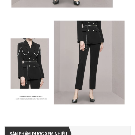
SẢN PHẨM ĐƯỢC XEM NHIỀU