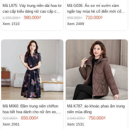
Mã L875: Váy trung niên dài hoa tơ
Mã G036: Áo sơ mi sườn xám
cao cấp kiểu dáng nữ cao cấp cao
ngắn tay mùa hè cổ điển mới cổ
cấp thần
980.000₫
đứng
710.000₫
1.390.000₫
990.000₫
Xem: 1510
Xem: 2489
Mã M060: Đầm trung niên chiffon
Mã K787: áo khoác phao ấm trung
họa tiết hoa dành cho nữ ôm eo,
niên mùa đông
cổ chữ V, đầm midi tay ngắn thanh
650.000₫
750.000₫
920.000₫
1.040.000₫
lịch.
Xem: 2061
Xem: 1531