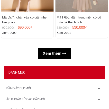
Mã L574: chân váy co giãn nhẹ
Mã H656: đầm trung niên có cổ
lưng cao
mùa hè thanh lịch
690.000₫
590.000₫
970.000₫
830.000₫
Xem: 2099
Xem: 2091
Xem thêm
DANH MỤC
ĐẦM VÁY ĐẸP MỚI
ÁO KHOÁC NỮ CAO CẤP MỚI