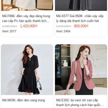
Mã F896: đầm váy đẹp dáng trung
Mã A577 Giá 850K: chân váy xếp
cao cấp Pc hàn quốc thanh lịch
ly dáng dài thanh lịch cuốn hút
mới
1.420.000₫
850.000₫
1.930.000₫
1.040.000₫
Xem: 2077
Xem: 2484
Mã M036: đầm đen sang trọng
Mã E202: áo vest nữ cao cấp
thanh lịch phong cách hàn quốc