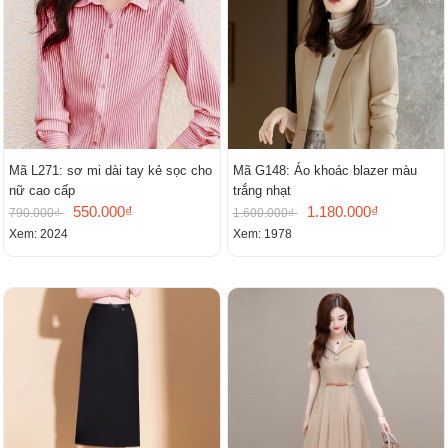
Mã L271: sơ mi dài tay kẻ sọc cho
Mã G148: Áo khoác blazer màu
nữ cao cấp
trắng nhạt
550.000₫
1.180.000₫
790.000₫
1.600.000₫
Xem: 2024
Xem: 1978