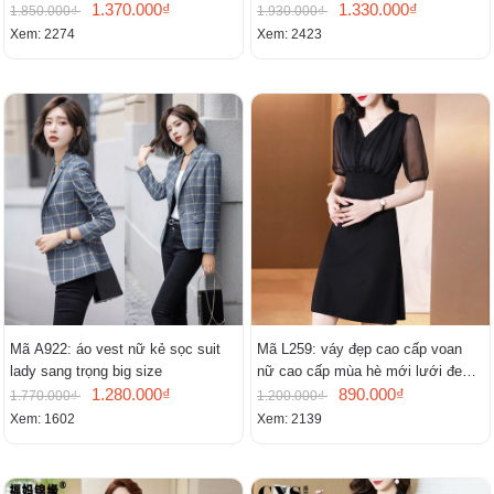
1.370.000₫
mới
1.330.000₫
1.850.000₫
1.930.000₫
Xem: 2274
Xem: 2423
Mã A922: áo vest nữ kẻ sọc suit
Mã L259: váy đẹp cao cấp voan
lady sang trọng big size
nữ cao cấp mùa hè mới lưới đen
1.280.000₫
cao cấp khí chất nhỏ tay ngắn
890.000₫
1.770.000₫
1.200.000₫
Xem: 1602
Xem: 2139