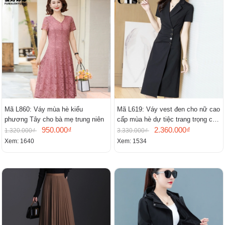
Mã L860: Váy mùa hè kiểu
Mã L619: Váy vest đen cho nữ cao
phương Tây cho bà mẹ trung niên
cấp mùa hè dự tiệc trang trọng cao
950.000₫
cấp
2.360.000₫
1.320.000₫
3.330.000₫
Xem: 1640
Xem: 1534