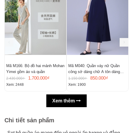
Mã M166: Bộ đồ hai mảnh Mohan
Mã M040: Quần váy nữ Quần
M
Yimei gồm áo và quần
công sở dáng chữ A tôn dáng
k
1.700.000₫
Quần lửng
850.000₫
2.430.000₫
1.150.000₫
2
Xem: 2448
Xem: 1900
X
Xem thêm
Chi tiết sản phẩm
Set bộ quần áo mang đến vẻ ngoài ấn tượng và đẳng