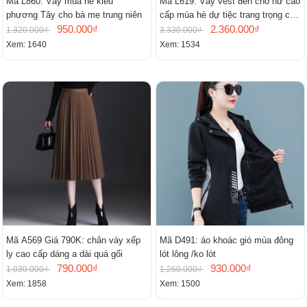
Mã L860: Váy mùa hè kiểu
Mã L619: Váy vest đen cho nữ cao
phương Tây cho bà mẹ trung niên
cấp mùa hè dự tiệc trang trọng cao
950.000₫
cấp
2.360.000₫
1.320.000₫
3.330.000₫
Xem: 1640
Xem: 1534
Mã A569 Giá 790K: chân váy xếp
Mã D491: áo khoác gió mùa đông
ly cao cấp dáng a dài quá gối
lót lông /ko lót
790.000₫
930.000₫
1.030.000₫
1.260.000₫
Xem: 1858
Xem: 1500