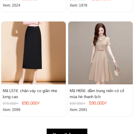
Xem: 2024
Xem: 1978
Mã L574: chân váy co giãn nhẹ
Mã H656: đầm trung niên có cổ
lưng cao
mùa hè thanh lịch
690.000₫
590.000₫
970.000₫
830.000₫
Xem: 2099
Xem: 2091