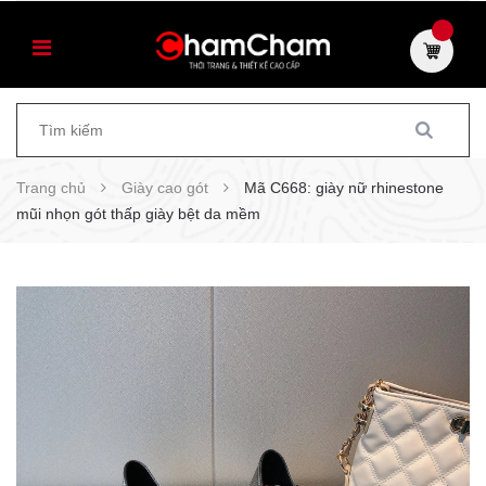
Trang chủ
Giày cao gót
Mã C668: giày nữ rhinestone
mũi nhọn gót thấp giày bệt da mềm