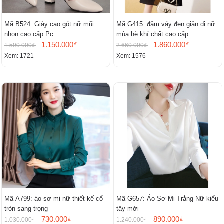
Mã B524: Giày cao gót nữ mũi
Mã G415: đầm váy đen giản dị nữ
nhọn cao cấp Pc
mùa hè khí chất cao cấp
1.150.000₫
1.860.000₫
1.590.000₫
2.660.000₫
Xem: 1721
Xem: 1576
Mã A799: áo sơ mi nữ thiết kế cổ
Mã G657: Áo Sơ Mi Trắng Nữ kiểu
tròn sang trọng
tây mới
730.000₫
890.000₫
1.030.000₫
1.240.000₫