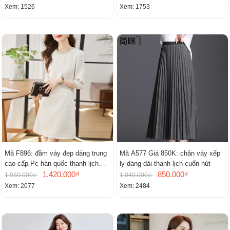
Xem: 1526
Xem: 1753
Mã F896: đầm váy đẹp dáng trung
Mã A577 Giá 850K: chân váy xếp
cao cấp Pc hàn quốc thanh lịch
ly dáng dài thanh lịch cuốn hút
mới
1.420.000₫
850.000₫
1.930.000₫
1.040.000₫
Xem: 2077
Xem: 2484