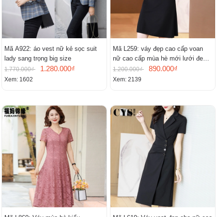
Mã A922: áo vest nữ kẻ sọc suit
Mã L259: váy đẹp cao cấp voan
lady sang trọng big size
nữ cao cấp mùa hè mới lưới đen
1.280.000₫
cao cấp khí chất nhỏ tay ngắn
890.000₫
1.770.000₫
1.200.000₫
Xem: 1602
Xem: 2139