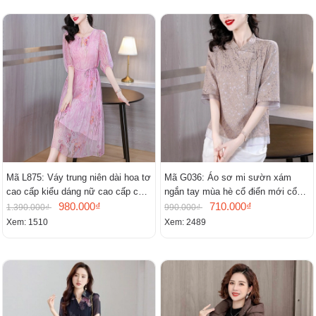
Mã L875: Váy trung niên dài hoa tơ
Mã G036: Áo sơ mi sườn xám
cao cấp kiểu dáng nữ cao cấp cao
ngắn tay mùa hè cổ điển mới cổ
cấp thần
980.000₫
đứng
710.000₫
1.390.000₫
990.000₫
Xem: 1510
Xem: 2489