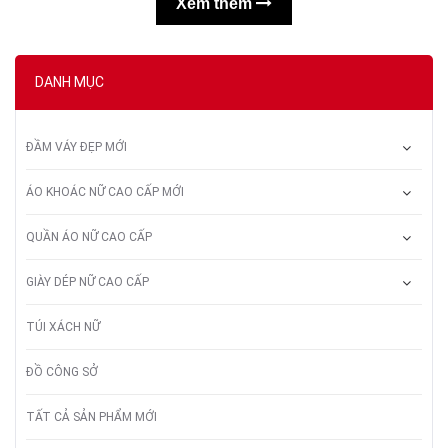
Xem thêm
DANH MỤC
ĐẦM VÁY ĐẸP MỚI
ÁO KHOÁC NỮ CAO CẤP MỚI
QUẦN ÁO NỮ CAO CẤP
GIÀY DÉP NỮ CAO CẤP
TÚI XÁCH NỮ
ĐỒ CÔNG SỞ
TẤT CẢ SẢN PHẨM MỚI