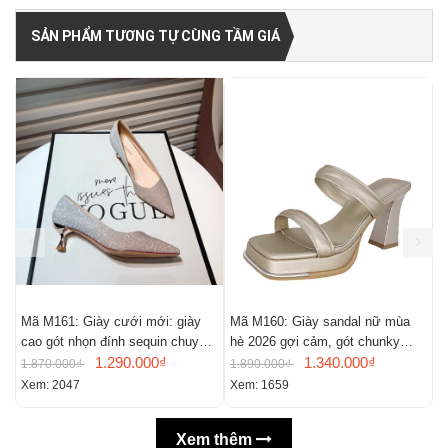
SẢN PHẨM TƯƠNG TỰ CÙNG TẦM GIÁ
Mã M161: Giày cưới mới: giày
Mã M160: Giày sandal nữ mùa
M
cao gót nhọn đính sequin chuyển
hè 2026 gợi cảm, gót chunky
t
màu, giày mũi nhọn gợi cảm
1.290.000₫
kiểu Pháp, mũi vuông, hở mũi
1.340.000₫
1.870.000₫
1.890.000₫
1
Xem: 2047
Xem: 1659
X
Xem thêm