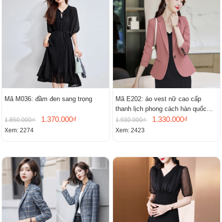
Mã M036: đầm đen sang trọng
Mã E202: áo vest nữ cao cấp
thanh lịch phong cách hàn quốc
1.370.000₫
mới
1.330.000₫
1.850.000₫
1.930.000₫
Xem: 2274
Xem: 2423