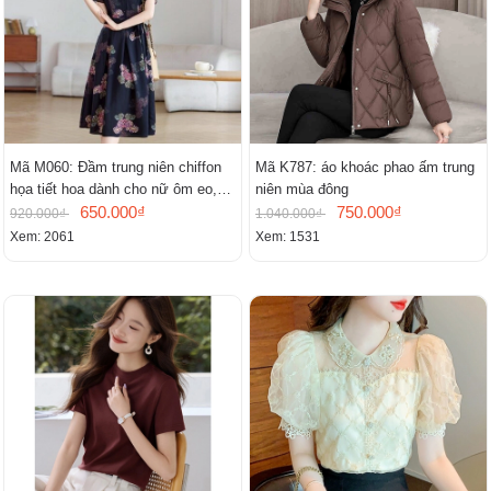
Mã M060: Đầm trung niên chiffon
Mã K787: áo khoác phao ấm trung
họa tiết hoa dành cho nữ ôm eo,
niên mùa đông
cổ chữ V, đầm midi tay ngắn thanh
650.000₫
750.000₫
920.000₫
1.040.000₫
lịch.
Xem: 2061
Xem: 1531