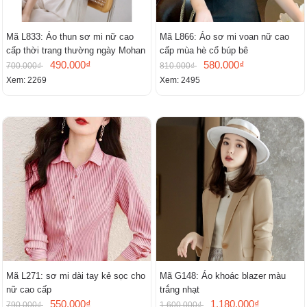
Mã L833: Áo thun sơ mi nữ cao
Mã L866: Áo sơ mi voan nữ cao
cấp thời trang thường ngày Mohan
cấp mùa hè cổ búp bê
490.000₫
580.000₫
700.000₫
810.000₫
Xem: 2269
Xem: 2495
Mã L271: sơ mi dài tay kẻ sọc cho
Mã G148: Áo khoác blazer màu
nữ cao cấp
trắng nhạt
550.000₫
1.180.000₫
790.000₫
1.600.000₫