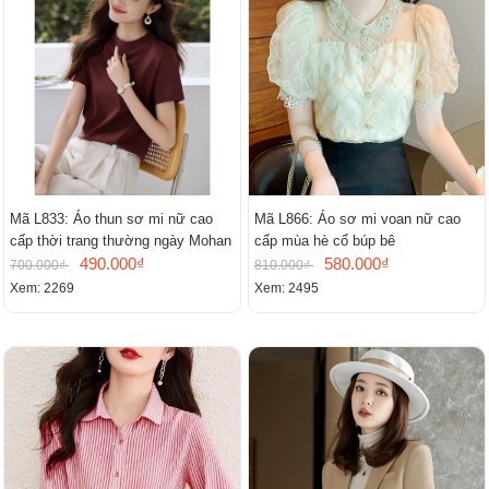
Mã L833: Áo thun sơ mi nữ cao
Mã L866: Áo sơ mi voan nữ cao
cấp thời trang thường ngày Mohan
cấp mùa hè cổ búp bê
490.000₫
580.000₫
700.000₫
810.000₫
Xem: 2269
Xem: 2495