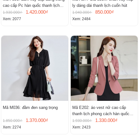
cao cấp Pc hàn quốc thanh lịch
ly dáng dài thanh lịch cuốn hút
mới
1.420.000₫
850.000₫
1.930.000₫
1.040.000₫
Xem: 2077
Xem: 2484
Mã M036: đầm đen sang trọng
Mã E202: áo vest nữ cao cấp
thanh lịch phong cách hàn quốc
1.370.000₫
mới
1.330.000₫
1.850.000₫
1.930.000₫
Xem: 2274
Xem: 2423