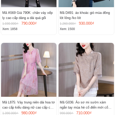
Mã A569 Giá 790K: chân váy xếp
Mã D491: áo khoác gió mùa đông
ly cao cấp dáng a dài quá gối
lót lông /ko lót
790.000₫
930.000₫
1.030.000₫
1.260.000₫
Xem: 1858
Xem: 1500
Mã L875: Váy trung niên dài hoa tơ
Mã G036: Áo sơ mi sườn xám
cao cấp kiểu dáng nữ cao cấp cao
ngắn tay mùa hè cổ điển mới cổ
cấp thần
980.000₫
đứng
710.000₫
1.390.000₫
990.000₫