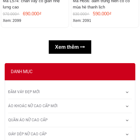
Mã L574: chân váy co giãn nhẹ
Mã H656: đầm trung niên có cổ
lưng cao
mùa hè thanh lịch
690.000₫
590.000₫
970.000₫
830.000₫
Xem: 2099
Xem: 2091
Xem thêm
DANH MỤC
ĐẦM VÁY ĐẸP MỚI
ÁO KHOÁC NỮ CAO CẤP MỚI
QUẦN ÁO NỮ CAO CẤP
GIÀY DÉP NỮ CAO CẤP