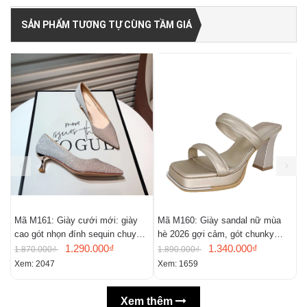
SẢN PHẨM TƯƠNG TỰ CÙNG TẦM GIÁ
Mã M161: Giày cưới mới: giày
Mã M160: Giày sandal nữ mùa
M
cao gót nhọn đính sequin chuyển
hè 2026 gợi cảm, gót chunky
t
màu, giày mũi nhọn gợi cảm
1.290.000₫
kiểu Pháp, mũi vuông, hở mũi
1.340.000₫
1.870.000₫
1.890.000₫
1
Xem: 2047
Xem: 1659
X
Xem thêm