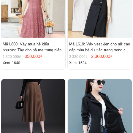
Mã L860: Váy mùa hè kiểu
Mã L619: Váy vest đen cho nữ cao
phương Tây cho bà mẹ trung niên
cấp mùa hè dự tiệc trang trọng cao
950.000₫
cấp
2.360.000₫
1.320.000₫
3.330.000₫
Xem: 1640
Xem: 1534