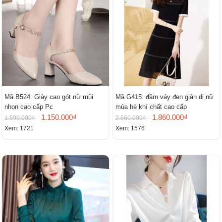
Mã B524: Giày cao gót nữ mũi
Mã G415: đầm váy đen giản dị nữ
nhọn cao cấp Pc
mùa hè khí chất cao cấp
1.150.000₫
1.860.000₫
1.590.000₫
2.660.000₫
Xem: 1721
Xem: 1576