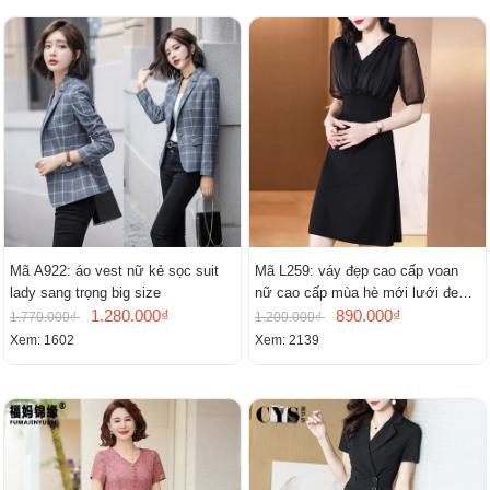
Mã A922: áo vest nữ kẻ sọc suit
Mã L259: váy đẹp cao cấp voan
lady sang trọng big size
nữ cao cấp mùa hè mới lưới đen
1.280.000₫
cao cấp khí chất nhỏ tay ngắn
890.000₫
1.770.000₫
1.200.000₫
Xem: 1602
Xem: 2139