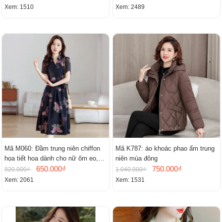
Xem: 1510
Xem: 2489
Mã M060: Đầm trung niên chiffon
Mã K787: áo khoác phao ấm trung
họa tiết hoa dành cho nữ ôm eo,
niên mùa đông
cổ chữ V, đầm midi tay ngắn thanh
650.000₫
750.000₫
920.000₫
1.040.000₫
lịch.
Xem: 2061
Xem: 1531