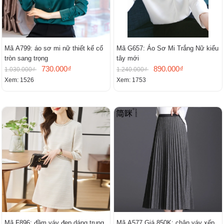
Mã A799: áo sơ mi nữ thiết kế cổ
Mã G657: Áo Sơ Mi Trắng Nữ kiểu
tròn sang trọng
tây mới
730.000₫
890.000₫
1.030.000₫
1.240.000₫
Xem: 1526
Xem: 1753
Mã F896: đầm váy đẹp dáng trung
Mã A577 Giá 850K: chân váy xếp