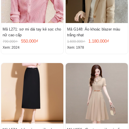
Mã L271: sơ mi dài tay kẻ sọc cho
Mã G148: Áo khoác blazer màu
nữ cao cấp
trắng nhạt
550.000₫
1.180.000₫
790.000₫
1.600.000₫
Xem: 2024
Xem: 1978