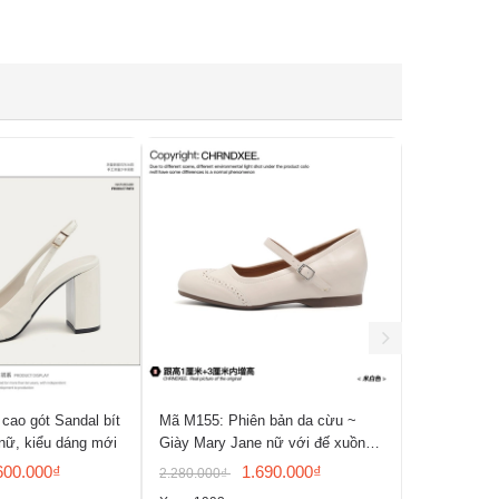
cao gót Sandal bít
Mã M155: Phiên bản da cừu ~
Mã M154: G
nữ, kiểu dáng mới
Giày Mary Jane nữ với đế xuồng
năm 2026, k
ẩn, mũi tròn, gót phẳng
quai đơn, g
600.000₫
1.690.000₫
2.280.000₫
1.900.000₫