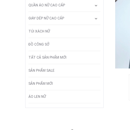
QUẦN ÁO NỮ CAO CẤP
GIÀY DÉP NỮ CAO CẤP
TÚI XÁCH NỮ
ĐỒ CÔNG SỞ
TẤT CẢ SẢN PHẨM MỚI
SẢN PHẨM SALE
SẢN PHẨM MỚI
ÁO LEN NỮ