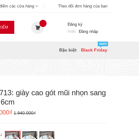
 điểm các cửa hàng
Theo dõi đơn hàng của bạn
Đăng ký
KIẾM
hoặc
Đăng nhập
Đặc biệt
Black Friday
13: giày cao gót mũi nhọn sang
 6cm
.000₫
1.940.000₫
u: