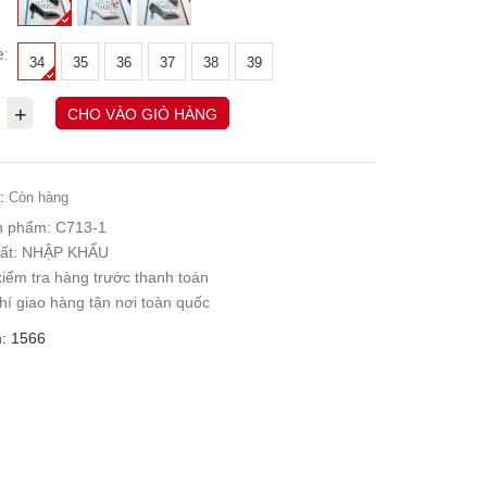
e:
34
35
36
37
38
39
+
CHO VÀO GIỎ HÀNG
:
Còn hàng
n phẩm:
C713-1
ất:
NHẬP KHẨU
iểm tra hàng trước thanh toán
hí giao hàng tận nơi toàn quốc
: 1566