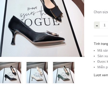
Chọn siz
-
Tình trạng
Mã sả
Sản xu
Được k
Miễn p
Lượt xem