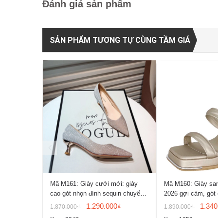
Đánh giá sản phẩm
SẢN PHẨM TƯƠNG TỰ CÙNG TẦM GIÁ
Mã M161: Giày cưới mới: giày
Mã M160: Giày sa
cao gót nhọn đính sequin chuyển
2026 gợi cảm, gót
màu, giày mũi nhọn gợi cảm
Pháp, mũi vuông, 
1.290.000₫
1.340
1.870.000₫
1.890.000₫