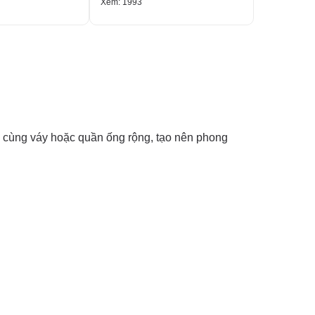
Xem: 1993
Xem: 1804
ày cùng váy hoặc quần ống rộng, tạo nên phong