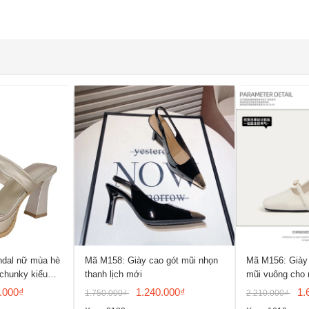
ndal nữ mùa hè
Mã M158: Giày cao gót mũi nhọn
Mã M156: Giày 
 chunky kiểu
thanh lịch mới
mũi vuông cho 
hở mũi
.000₫
1.240.000₫
1.
1.750.000₫
2.210.000₫