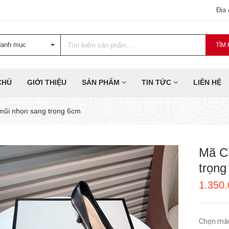
Địa
danh mục
TÌM 
CHỦ
GIỚI THIỆU
SẢN PHẨM
TIN TỨC
LIÊN HỆ
 mũi nhọn sang trọng 6cm
Mã C7
trọng
1.350
Chọn mà