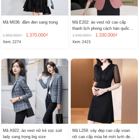
Mã M036: đầm đen sang trọng
Mã E202: áo vest nữ cao cấp
thanh lịch phong cách hàn quốc
1.370.000₫
mới
1.330.000₫
1.850.000₫
1.930.000₫
Xem: 2274
Xem: 2423
Mã A922: áo vest nữ kẻ sọc suit
Mã L259: váy đẹp cao cấp voan
lady sang trọng big size
nữ cao cấp mùa hè mới lưới đen