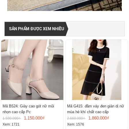
SẢN PHẨM ĐƯỢC XEM NHIỀU
Mã B524: Giày cao gót nữ mũi
Mã G415: đầm váy đen giản dị nữ
nhọn cao cấp Pc
mùa hè khí chất cao cấp
1.150.000₫
1.860.000₫
1.590.000₫
2.660.000₫
Xem: 1721
Xem: 1576