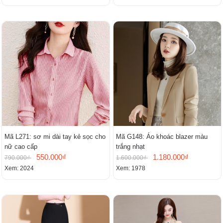
Mã L271: sơ mi dài tay kẻ sọc cho
Mã G148: Áo khoác blazer màu
nữ cao cấp
trắng nhạt
550.000₫
1.180.000₫
790.000₫
1.600.000₫
Xem: 2024
Xem: 1978