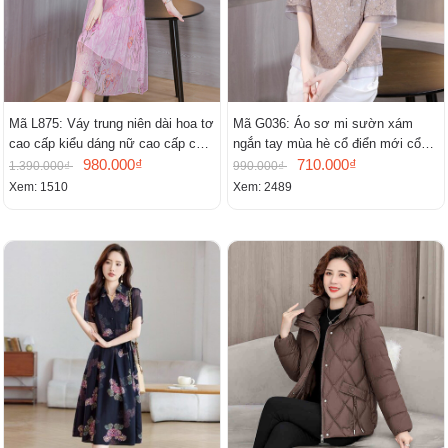
Mã L875: Váy trung niên dài hoa tơ
Mã G036: Áo sơ mi sườn xám
cao cấp kiểu dáng nữ cao cấp cao
ngắn tay mùa hè cổ điển mới cổ
cấp thần
980.000₫
đứng
710.000₫
1.390.000₫
990.000₫
Xem: 1510
Xem: 2489