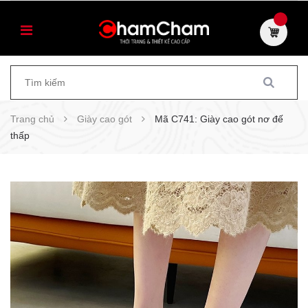
Trang chủ
Giày cao gót
Mã C741: Giày cao gót nơ đế
thấp