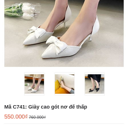
Mã C741: Giày cao gót nơ đế thấp
550.000₫
760.000₫