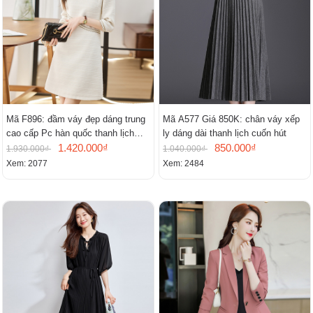
Mã F896: đầm váy đẹp dáng trung
Mã A577 Giá 850K: chân váy xếp
cao cấp Pc hàn quốc thanh lịch
ly dáng dài thanh lịch cuốn hút
mới
1.420.000₫
850.000₫
1.930.000₫
1.040.000₫
Xem: 2077
Xem: 2484