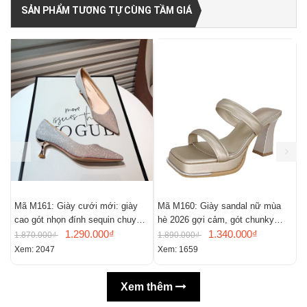
SẢN PHẨM TƯƠNG TỰ CÙNG TẦM GIÁ
Mã M161: Giày cưới mới: giày
Mã M160: Giày sandal nữ mùa
M
cao gót nhọn đính sequin chuyển
hè 2026 gợi cảm, gót chunky
t
màu, giày mũi nhọn gợi cảm
1.290.000₫
kiểu Pháp, mũi vuông, hở mũi
1.340.000₫
1.870.000₫
1.890.000₫
1
Xem: 2047
Xem: 1659
X
Xem thêm