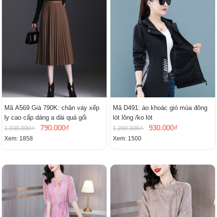
Mã A569 Giá 790K: chân váy xếp
Mã D491: áo khoác gió mùa đông
ly cao cấp dáng a dài quá gối
lót lông /ko lót
790.000₫
930.000₫
1.030.000₫
1.260.000₫
Xem: 1858
Xem: 1500