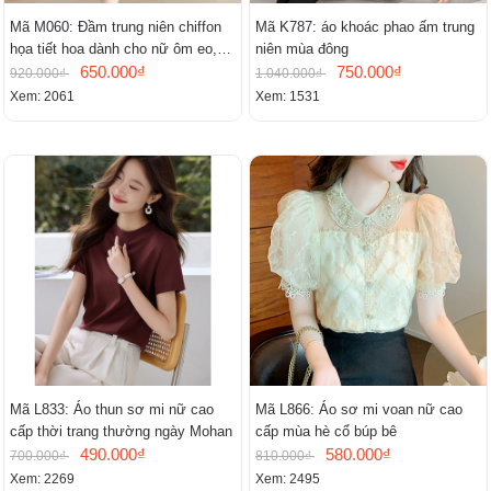
Mã M060: Đầm trung niên chiffon
Mã K787: áo khoác phao ấm trung
họa tiết hoa dành cho nữ ôm eo,
niên mùa đông
cổ chữ V, đầm midi tay ngắn thanh
650.000₫
750.000₫
920.000₫
1.040.000₫
lịch.
Xem: 2061
Xem: 1531
Mã L833: Áo thun sơ mi nữ cao
Mã L866: Áo sơ mi voan nữ cao
cấp thời trang thường ngày Mohan
cấp mùa hè cổ búp bê
490.000₫
580.000₫
700.000₫
810.000₫
Xem: 2269
Xem: 2495