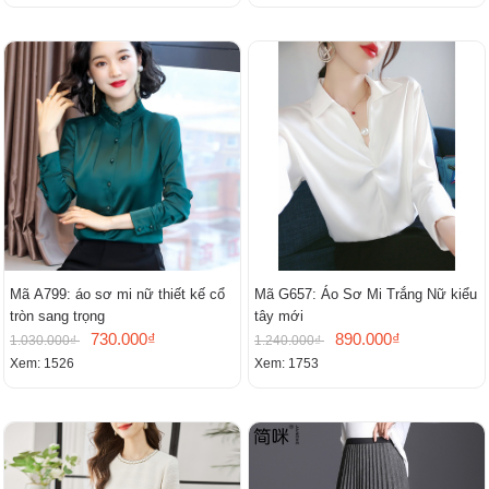
Mã A799: áo sơ mi nữ thiết kế cổ
Mã G657: Áo Sơ Mi Trắng Nữ kiểu
tròn sang trọng
tây mới
730.000₫
890.000₫
1.030.000₫
1.240.000₫
Xem: 1526
Xem: 1753