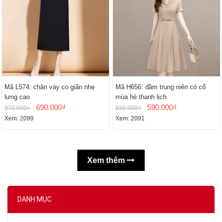
Mã L574: chân váy co giãn nhẹ
Mã H656: đầm trung niên có cổ
lưng cao
mùa hè thanh lịch
690.000₫
590.000₫
970.000₫
830.000₫
Xem: 2099
Xem: 2091
Xem thêm
DANH MỤC