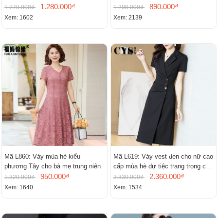
1.280.000₫
cao cấp khí chất nhỏ tay ngắn
890.000₫
1.770.000₫
1.200.000₫
Xem: 1602
Xem: 2139
Mã L860: Váy mùa hè kiểu
Mã L619: Váy vest đen cho nữ cao
phương Tây cho bà mẹ trung niên
cấp mùa hè dự tiệc trang trọng cao
950.000₫
cấp
2.360.000₫
1.320.000₫
3.330.000₫
Xem: 1640
Xem: 1534