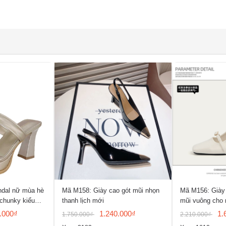
ndal nữ mùa hè
Mã M158: Giày cao gót mũi nhọn
Mã M156: Giày 
 chunky kiểu
thanh lịch mới
mũi vuông cho 
hở mũi
.000₫
1.240.000₫
1.
1.750.000₫
2.210.000₫