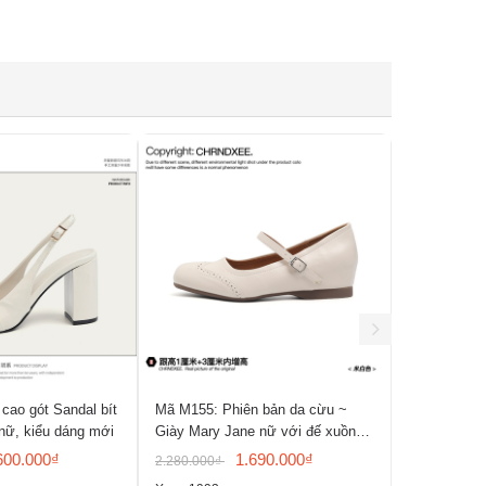
cao gót Sandal bít
Mã M155: Phiên bản da cừu ~
Mã M154: G
nữ, kiểu dáng mới
Giày Mary Jane nữ với đế xuồng
năm 2026, k
ẩn, mũi tròn, gót phẳng
quai đơn, g
600.000₫
1.690.000₫
2.280.000₫
1.900.000₫