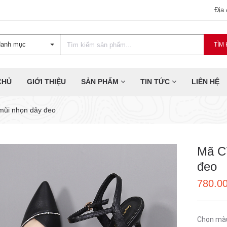
Địa
danh mục
TÌM 
CHỦ
GIỚI THIỆU
SẢN PHẨM
TIN TỨC
LIÊN HỆ
 mũi nhọn dây đeo
Mã C7
đeo
780.0
Chọn mà