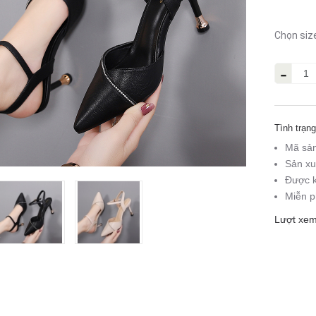
Chọn siz
-
Tình trạng
Mã sả
Sản xu
Được k
Miễn p
Lượt xem