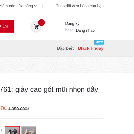
 điểm các cửa hàng
Theo dõi đơn hàng của bạn
Đăng ký
KIẾM
hoặc
Đăng nhập
Đặc biệt
Black Friday
61: giày cao gót mũi nhọn dây
00₫
1.050.000₫
u: