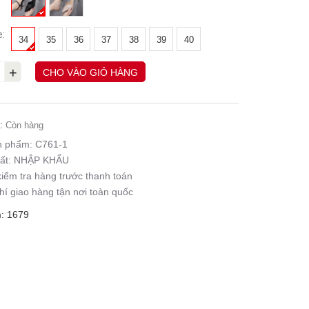
e:
34
35
36
37
38
39
40
+
CHO VÀO GIỎ HÀNG
:
Còn hàng
n phẩm:
C761-1
ất:
NHẬP KHẨU
iểm tra hàng trước thanh toán
hí giao hàng tận nơi toàn quốc
: 1679