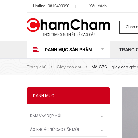
Hotline:
0816499096
Yêu thích
Chọn 
DANH MỤC SẢN PHẨM
TRANG 
Trang chủ
Giày cao gót
Mã C761: giày cao gót
DANH MỤC
ĐẦM VÁY ĐẸP MỚI
ÁO KHOÁC NỮ CAO CẤP MỚI