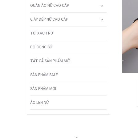
QUẦN ÁO NỮ CAO CẤP
GIÀY DÉP NỮ CAO CẤP
TÚI XÁCH NỮ
ĐỒ CÔNG SỞ
TẤT CẢ SẢN PHẨM MỚI
SẢN PHẨM SALE
SẢN PHẨM MỚI
ÁO LEN NỮ