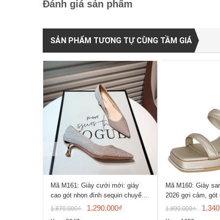
Đánh giá sản phẩm
SẢN PHẨM TƯƠNG TỰ CÙNG TẦM GIÁ
Mã M161: Giày cưới mới: giày
Mã M160: Giày sa
cao gót nhọn đính sequin chuyển
2026 gợi cảm, gót
màu, giày mũi nhọn gợi cảm
Pháp, mũi vuông, 
1.290.000₫
1.340
1.870.000₫
1.890.000₫