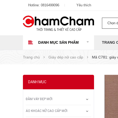
Hotline:
0816499096
Yêu thích
Chọn 
DANH MỤC SẢN PHẨM
TRANG 
Trang chủ
Giày dép nữ cao cấp
Mã C781: giày 
DANH MỤC
ĐẦM VÁY ĐẸP MỚI
ÁO KHOÁC NỮ CAO CẤP MỚI