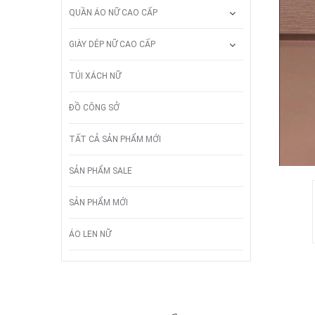
QUẦN ÁO NỮ CAO CẤP
GIÀY DÉP NỮ CAO CẤP
TÚI XÁCH NỮ
ĐỒ CÔNG SỞ
TẤT CẢ SẢN PHẨM MỚI
SẢN PHẨM SALE
SẢN PHẨM MỚI
ÁO LEN NỮ