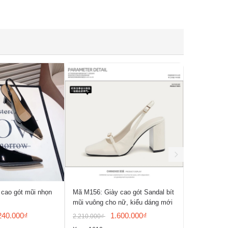
cao gót mũi nhọn
Mã M156: Giày cao gót Sandal bít
Mã M155: P
mũi vuông cho nữ, kiểu dáng mới
Giày Mary J
ẩn, mũi tròn
240.000₫
1.600.000₫
2.210.000₫
2.280.000₫