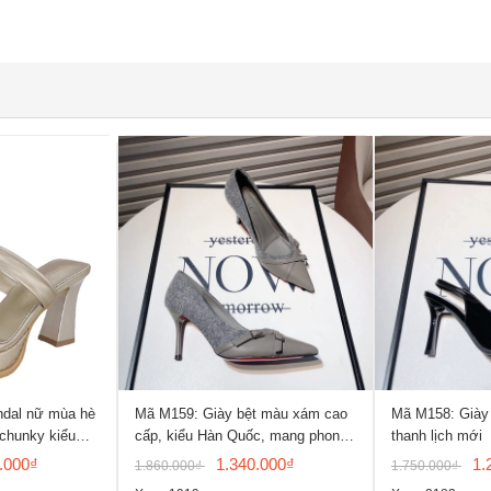
ndal nữ mùa hè
Mã M159: Giày bệt màu xám cao
Mã M158: Giày 
 chunky kiểu
cấp, kiểu Hàn Quốc, mang phong
thanh lịch mới
hở mũi
cách thanh lịch
.000₫
1.340.000₫
1.
1.860.000₫
1.750.000₫