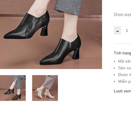
Chọn siz
-
Tình trạng
Mã sả
Sản xu
Được k
Miễn p
Lượt xem