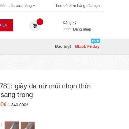
 điểm các cửa hàng
Theo dõi đơn hàng của bạn
Đăng ký
KIẾM
hoặc
Đăng nhập
Đặc biệt
Black Friday
81: giày da nữ mũi nhọn thời
 sang trọng
00₫
1.340.000₫
u: