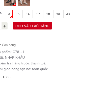
e:
34
35
36
37
38
39
40
+
CHO VÀO GIỎ HÀNG
:
Còn hàng
n phẩm:
C781-1
ất:
NHẬP KHẨU
iểm tra hàng trước thanh toán
hí giao hàng tận nơi toàn quốc
: 1585