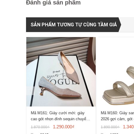
Đánh giá sản phẩm
SẢN PHẨM TƯƠNG TỰ CÙNG TẦM GIÁ
Mã M161: Giày cưới mới: giày
Mã M160: Giày sa
cao gót nhọn đính sequin chuyển
2026 gợi cảm, gót
màu, giày mũi nhọn gợi cảm
Pháp, mũi vuông, 
1.290.000₫
1.340
1.870.000₫
1.890.000₫