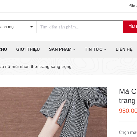
Địa
danh mục
TÌM 
CHỦ
GIỚI THIỆU
SẢN PHẨM
TIN TỨC
LIÊN HỆ
da nữ mũi nhọn thời trang sang trọng
Mã C7
trang
980.0
Chọn mà