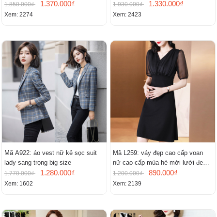
1.370.000₫
mới
1.330.000₫
1.850.000₫
1.930.000₫
Xem: 2274
Xem: 2423
Mã A922: áo vest nữ kẻ sọc suit
Mã L259: váy đẹp cao cấp voan
lady sang trọng big size
nữ cao cấp mùa hè mới lưới đen
1.280.000₫
cao cấp khí chất nhỏ tay ngắn
890.000₫
1.770.000₫
1.200.000₫
Xem: 1602
Xem: 2139