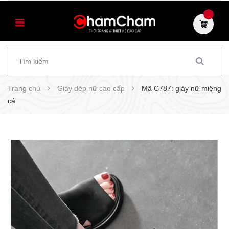
Trang chủ
Giày dép nữ cao cấp
Mã C787: giày nữ miệng
cá