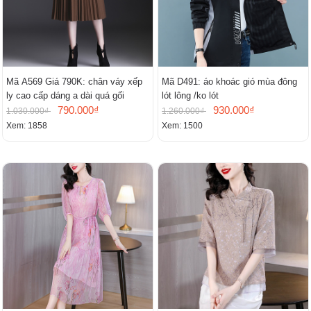
Mã A569 Giá 790K: chân váy xếp
Mã D491: áo khoác gió mùa đông
ly cao cấp dáng a dài quá gối
lót lông /ko lót
790.000₫
930.000₫
1.030.000₫
1.260.000₫
Xem: 1858
Xem: 1500