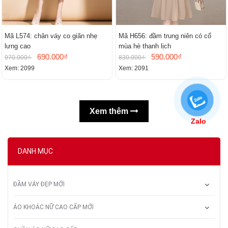
Mã L574: chân váy co giãn nhẹ
Mã H656: đầm trung niên có cổ
lưng cao
mùa hè thanh lịch
690.000₫
590.000₫
970.000₫
830.000₫
Xem: 2099
Xem: 2091
Xem thêm
Zalo
DANH MỤC
ĐẦM VÁY ĐẸP MỚI
ÁO KHOÁC NỮ CAO CẤP MỚI