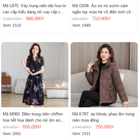
Mã L875: Váy trung niên dài hoa tơ
Mã G036: Áo sơ mi sườn xám
cao cấp kiểu dáng nữ cao cấp cao
ngắn tay mùa hè cổ điển mới cổ
cấp thần
980.000₫
đứng
710.000₫
1.390.000₫
990.000₫
Xem: 1510
Xem: 2489
Mã M060: Đầm trung niên chiffon
Mã K787: áo khoác phao ấm trung
họa tiết hoa dành cho nữ ôm eo,
niên mùa đông
cổ chữ V, đầm midi tay ngắn thanh
650.000₫
750.000₫
920.000₫
1.040.000₫
lịch.
Xem: 2061
Xem: 1531