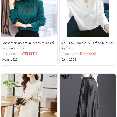
Mã A799: áo sơ mi nữ thiết kế cổ
Mã G657: Áo Sơ Mi Trắng Nữ kiểu
tròn sang trọng
tây mới
730.000₫
890.000₫
1.030.000₫
1.240.000₫
Xem: 1526
Xem: 1753