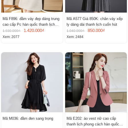
Mã F896: đầm váy đẹp dáng trung
Mã A577 Giá 850K: chân váy xếp
cao cấp Pc hàn quốc thanh lịch
ly dáng dài thanh lịch cuốn hút
mới
1.420.000₫
850.000₫
1.930.000₫
1.040.000₫
Xem: 2077
Xem: 2484
Mã M036: đầm đen sang trọng
Mã E202: áo vest nữ cao cấp
thanh lịch phong cách hàn quốc