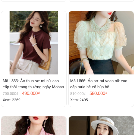
Mã L833: Áo thun sơ mi nữ cao
Mã L866: Áo sơ mi voan nữ cao
cấp thời trang thường ngày Mohan
cấp mùa hè cổ búp bê
490.000₫
580.000₫
700.000₫
810.000₫
Xem: 2269
Xem: 2495