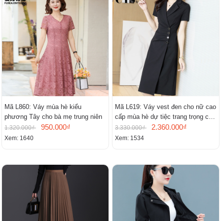
Mã L860: Váy mùa hè kiểu
Mã L619: Váy vest đen cho nữ cao
phương Tây cho bà mẹ trung niên
cấp mùa hè dự tiệc trang trọng cao
950.000₫
cấp
2.360.000₫
1.320.000₫
3.330.000₫
Xem: 1640
Xem: 1534