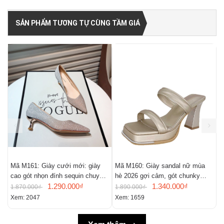
SẢN PHẨM TƯƠNG TỰ CÙNG TẦM GIÁ
Mã M161: Giày cưới mới: giày
Mã M160: Giày sandal nữ mùa
M
cao gót nhọn đính sequin chuyển
hè 2026 gợi cảm, gót chunky
c
màu, giày mũi nhọn gợi cảm
1.290.000₫
kiểu Pháp, mũi vuông, hở mũi
1.340.000₫
c
1.870.000₫
1.890.000₫
1
Xem: 2047
Xem: 1659
X