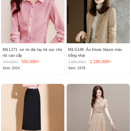
Mã L271: sơ mi dài tay kẻ sọc cho
Mã G148: Áo khoác blazer màu
nữ cao cấp
trắng nhạt
550.000₫
1.180.000₫
790.000₫
1.600.000₫
Xem: 2024
Xem: 1978