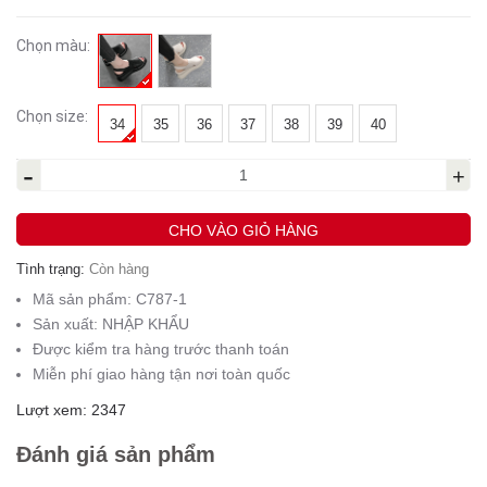
Chọn màu:
Chọn size:
34
35
36
37
38
39
40
-
+
CHO VÀO GIỎ HÀNG
Tình trạng:
Còn hàng
Mã sản phẩm:
C787-1
Sản xuất:
NHẬP KHẨU
Được kiểm tra hàng trước thanh toán
Miễn phí giao hàng tận nơi toàn quốc
Lượt xem: 2347
Đánh giá sản phẩm