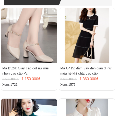
Mã B524: Giày cao gót nữ mũi
Mã G415: đầm váy đen giản dị nữ
nhọn cao cấp Pc
mùa hè khí chất cao cấp
1.150.000₫
1.860.000₫
1.590.000₫
2.660.000₫
Xem: 1721
Xem: 1576