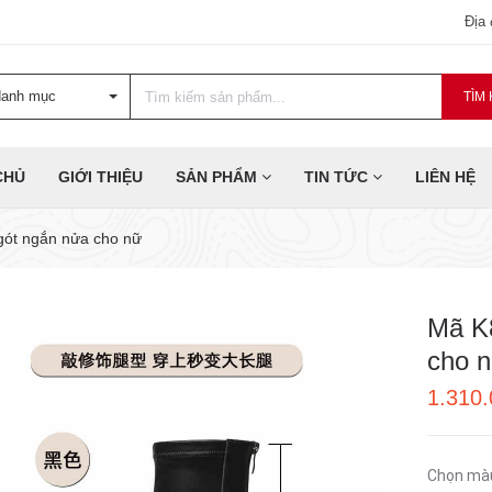
Địa
danh mục
TÌM 
CHỦ
GIỚI THIỆU
SẢN PHẨM
TIN TỨC
LIÊN HỆ
gót ngắn nửa cho nữ
Mã K8
cho 
1.310
Chọn mà