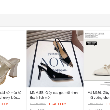
ndal nữ mùa hè
Mã M158: Giày cao gót mũi nhọn
Mã M156: Giày 
 chunky kiểu
thanh lịch mới
mũi vuông cho 
hở mũi
.000₫
1.240.000₫
1.
1.750.000₫
2.210.000₫