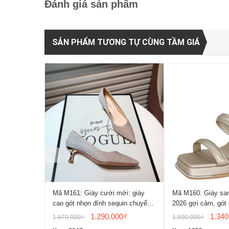
Đánh giá sản phẩm
SẢN PHẨM TƯƠNG TỰ CÙNG TẦM GIÁ
Mã M161: Giày cưới mới: giày
Mã M160: Giày sa
cao gót nhọn đính sequin chuyển
2026 gợi cảm, gót
màu, giày mũi nhọn gợi cảm
Pháp, mũi vuông, 
1.290.000₫
1.340
1.870.000₫
1.890.000₫