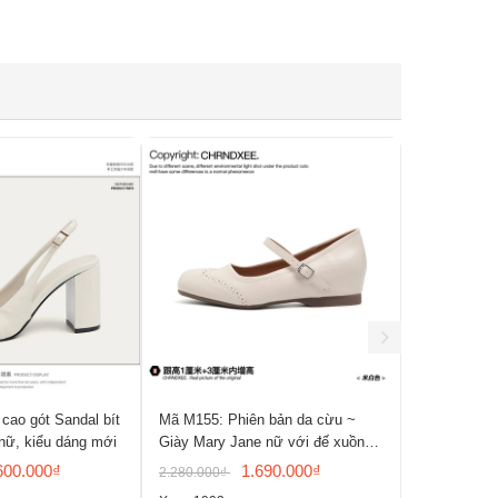
cao gót Sandal bít
Mã M155: Phiên bản da cừu ~
Mã M154: G
nữ, kiểu dáng mới
Giày Mary Jane nữ với đế xuồng
năm 2026, k
ẩn, mũi tròn, gót phẳng
quai đơn, g
600.000₫
1.690.000₫
2.280.000₫
1.900.000₫