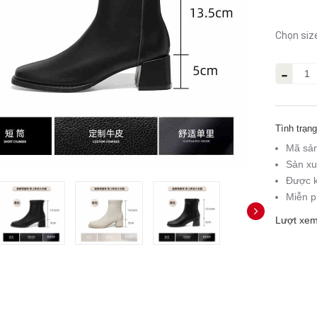
Chọn siz
-
Tình trạng
Mã sả
Sản xu
Được k
Miễn p
Lượt xem