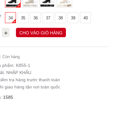
e:
34
35
36
37
38
39
40
+
CHO VÀO GIỎ HÀNG
:
Còn hàng
n phẩm:
K855-1
ất:
NHẬP KHẨU
iểm tra hàng trước thanh toán
hí giao hàng tận nơi toàn quốc
: 1585