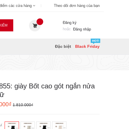
 điểm các cửa hàng
Theo dõi đơn hàng của bạn
Đăng ký
KIẾM
hoặc
Đăng nhập
Đặc biệt
Black Friday
55: giày Bốt cao gót ngắn nửa
nữ
.000₫
1.810.000₫
u: