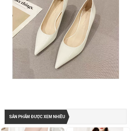
SẢN PHẨM ĐƯỢC XEM NHIỀU