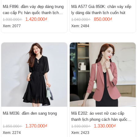
Mã F896: đầm váy đẹp dáng trung
Mã A577 Giá 850K: chân váy xếp
cao cấp Pc hàn quốc thanh lịch
ly dáng dài thanh lịch cuốn hút
mới
1.420.000₫
850.000₫
1.930.000₫
1.040.000₫
Xem: 2077
Xem: 2484
Mã M036: đầm đen sang trọng
Mã E202: áo vest nữ cao cấp
thanh lịch phong cách hàn quốc
1.370.000₫
mới
1.330.000₫
1.850.000₫
1.930.000₫
Xem: 2274
Xem: 2423