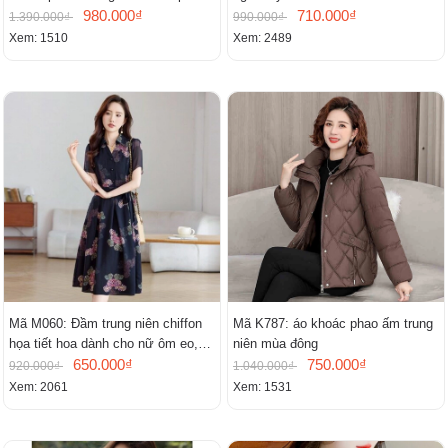
cấp thần
980.000₫
đứng
710.000₫
1.390.000₫
990.000₫
Xem: 1510
Xem: 2489
Mã M060: Đầm trung niên chiffon
Mã K787: áo khoác phao ấm trung
họa tiết hoa dành cho nữ ôm eo,
niên mùa đông
cổ chữ V, đầm midi tay ngắn thanh
650.000₫
750.000₫
920.000₫
1.040.000₫
lịch.
Xem: 2061
Xem: 1531