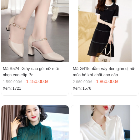
Mã B524: Giày cao gót nữ mũi
Mã G415: đầm váy đen giản dị nữ
nhọn cao cấp Pc
mùa hè khí chất cao cấp
1.150.000₫
1.860.000₫
1.590.000₫
2.660.000₫
Xem: 1721
Xem: 1576