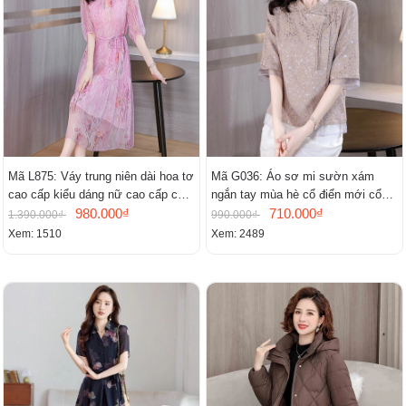
Mã L875: Váy trung niên dài hoa tơ
Mã G036: Áo sơ mi sườn xám
cao cấp kiểu dáng nữ cao cấp cao
ngắn tay mùa hè cổ điển mới cổ
cấp thần
980.000₫
đứng
710.000₫
1.390.000₫
990.000₫
Xem: 1510
Xem: 2489