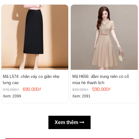
Mã L574: chân váy co giãn nhẹ
Mã H656: đầm trung niên có cổ
lưng cao
mùa hè thanh lịch
690.000₫
590.000₫
970.000₫
830.000₫
Xem: 2099
Xem: 2091
Xem thêm