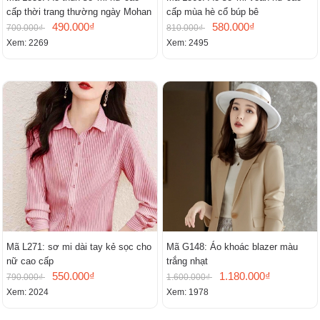
cấp thời trang thường ngày Mohan
cấp mùa hè cổ búp bê
490.000₫
580.000₫
700.000₫
810.000₫
Xem: 2269
Xem: 2495
Mã L271: sơ mi dài tay kẻ sọc cho
Mã G148: Áo khoác blazer màu
nữ cao cấp
trắng nhạt
550.000₫
1.180.000₫
790.000₫
1.600.000₫
Xem: 2024
Xem: 1978