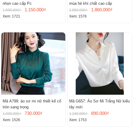
nhọn cao cấp Pc
mùa hè khí chất cao cấp
1.150.000₫
1.860.000₫
1.590.000₫
2.660.000₫
Xem: 1721
Xem: 1576
Mã A799: áo sơ mi nữ thiết kế cổ
Mã G657: Áo Sơ Mi Trắng Nữ kiểu
tròn sang trọng
tây mới
730.000₫
890.000₫
1.030.000₫
1.240.000₫
Xem: 1526
Xem: 1753