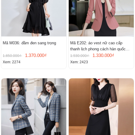
Mã M036: đầm đen sang trọng
Mã E202: áo vest nữ cao cấp
thanh lịch phong cách hàn quốc
1.370.000₫
mới
1.330.000₫
1.850.000₫
1.930.000₫
Xem: 2274
Xem: 2423