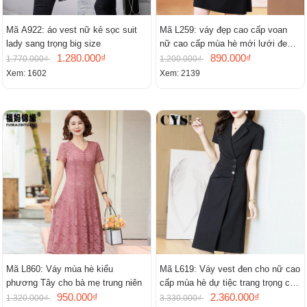
Mã A922: áo vest nữ kẻ sọc suit
Mã L259: váy đẹp cao cấp voan
lady sang trọng big size
nữ cao cấp mùa hè mới lưới đen
1.280.000₫
cao cấp khí chất nhỏ tay ngắn
890.000₫
1.770.000₫
1.200.000₫
Xem: 1602
Xem: 2139
Mã L860: Váy mùa hè kiểu
Mã L619: Váy vest đen cho nữ cao
phương Tây cho bà mẹ trung niên
cấp mùa hè dự tiệc trang trọng cao
950.000₫
cấp
2.360.000₫
1.320.000₫
3.330.000₫