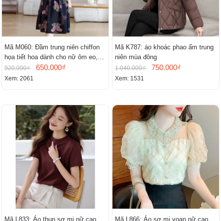
Mã M060: Đầm trung niên chiffon
Mã K787: áo khoác phao ấm trung
họa tiết hoa dành cho nữ ôm eo,
niên mùa đông
cổ chữ V, đầm midi tay ngắn thanh
650.000₫
750.000₫
920.000₫
1.040.000₫
lịch.
Xem: 2061
Xem: 1531
Mã L833: Áo thun sơ mi nữ cao
Mã L866: Áo sơ mi voan nữ cao