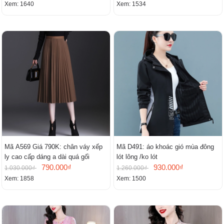
Xem: 1640
Xem: 1534
Mã A569 Giá 790K: chân váy xếp
Mã D491: áo khoác gió mùa đông
ly cao cấp dáng a dài quá gối
lót lông /ko lót
790.000₫
930.000₫
1.030.000₫
1.260.000₫
Xem: 1858
Xem: 1500