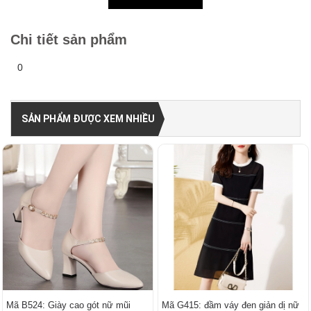
Chi tiết sản phẩm
0
SẢN PHẨM ĐƯỢC XEM NHIỀU
Mã B524: Giày cao gót nữ mũi
Mã G415: đầm váy đen giản dị nữ