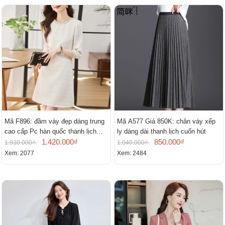
Mã F896: đầm váy đẹp dáng trung
Mã A577 Giá 850K: chân váy xếp
cao cấp Pc hàn quốc thanh lịch
ly dáng dài thanh lịch cuốn hút
mới
1.420.000₫
850.000₫
1.930.000₫
1.040.000₫
Xem: 2077
Xem: 2484