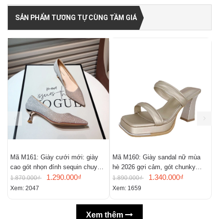
SẢN PHẨM TƯƠNG TỰ CÙNG TẦM GIÁ
Mã M161: Giày cưới mới: giày
Mã M160: Giày sandal nữ mùa
M
cao gót nhọn đính sequin chuyển
hè 2026 gợi cảm, gót chunky
t
màu, giày mũi nhọn gợi cảm
1.290.000₫
kiểu Pháp, mũi vuông, hở mũi
1.340.000₫
1.870.000₫
1.890.000₫
1
Xem: 2047
Xem: 1659
X
Xem thêm