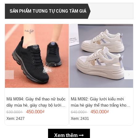
SẢN PHẨM TƯƠNG TỰ CÙNG TẦM GIÁ
Mã M094: Giày thể thao nữ buộc
Mã M092: Giày lưới kiểu mới
M
dây mùa hè, giày chạy bộ lưới
mùa hè giày thể thao trắng khoét
D
đơn màu đen khoét rỗng
450.000₫
lỗ mùa hè
450.000₫
k
630.000₫
640.000₫
8
Xem: 2427
Xem: 2431
X
Xem thêm