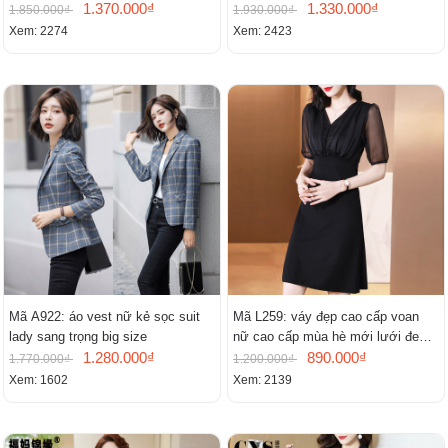
1.370.000₫
mới
1.330.000₫
1.850.000₫
1.930.000₫
Xem: 2274
Xem: 2423
Mã A922: áo vest nữ kẻ sọc suit
Mã L259: váy đẹp cao cấp voan
lady sang trọng big size
nữ cao cấp mùa hè mới lưới đen
1.280.000₫
cao cấp khí chất nhỏ tay ngắn
890.000₫
1.770.000₫
1.200.000₫
Xem: 1602
Xem: 2139