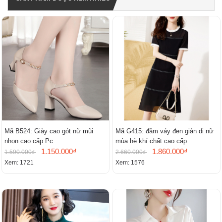
Mã B524: Giày cao gót nữ mũi
Mã G415: đầm váy đen giản dị nữ
nhọn cao cấp Pc
mùa hè khí chất cao cấp
1.150.000₫
1.860.000₫
1.590.000₫
2.660.000₫
Xem: 1721
Xem: 1576