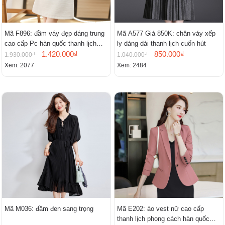
Mã F896: đầm váy đẹp dáng trung
Mã A577 Giá 850K: chân váy xếp
cao cấp Pc hàn quốc thanh lịch
ly dáng dài thanh lịch cuốn hút
mới
1.420.000₫
850.000₫
1.930.000₫
1.040.000₫
Xem: 2077
Xem: 2484
Mã M036: đầm đen sang trọng
Mã E202: áo vest nữ cao cấp
thanh lịch phong cách hàn quốc