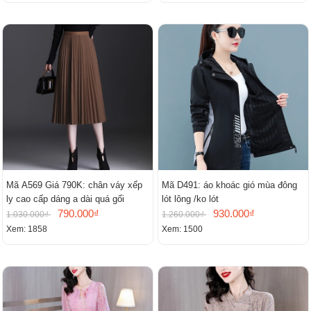
Mã A569 Giá 790K: chân váy xếp
Mã D491: áo khoác gió mùa đông
ly cao cấp dáng a dài quá gối
lót lông /ko lót
790.000₫
930.000₫
1.030.000₫
1.260.000₫
Xem: 1858
Xem: 1500