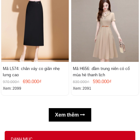
Mã L574: chân váy co giãn nhẹ
Mã H656: đầm trung niên có cổ
lưng cao
mùa hè thanh lịch
690.000₫
590.000₫
970.000₫
830.000₫
Xem: 2099
Xem: 2091
Xem thêm
DANH MỤC