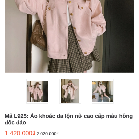
Mã L925: Áo khoác da lộn nữ cao cấp màu hồng
độc đáo
1.420.000₫
2.020.000₫