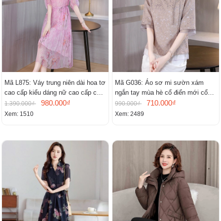
Mã L875: Váy trung niên dài hoa tơ
Mã G036: Áo sơ mi sườn xám
cao cấp kiểu dáng nữ cao cấp cao
ngắn tay mùa hè cổ điển mới cổ
cấp thần
980.000₫
đứng
710.000₫
1.390.000₫
990.000₫
Xem: 1510
Xem: 2489