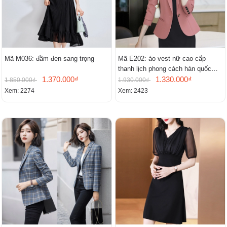
Mã M036: đầm đen sang trọng
Mã E202: áo vest nữ cao cấp
thanh lịch phong cách hàn quốc
1.370.000₫
mới
1.330.000₫
1.850.000₫
1.930.000₫
Xem: 2274
Xem: 2423