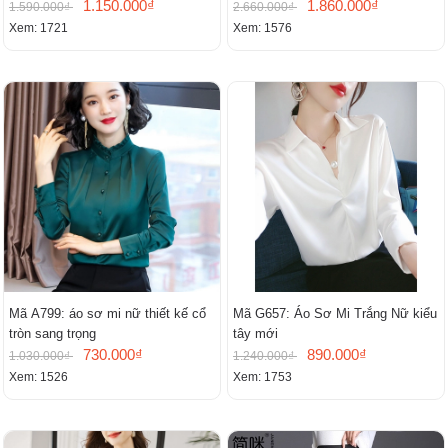
1.150.000₫
1.860.000₫
1.590.000₫
2.660.000₫
Xem: 1721
Xem: 1576
Mã A799: áo sơ mi nữ thiết kế cổ
Mã G657: Áo Sơ Mi Trắng Nữ kiểu
tròn sang trọng
tây mới
730.000₫
890.000₫
1.030.000₫
1.240.000₫
Xem: 1526
Xem: 1753