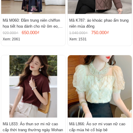
Mã M060: Đầm trung niên chiffon
Mã K787: áo khoác phao ấm trung
họa tiết hoa dành cho nữ ôm eo,
niên mùa đông
cổ chữ V, đầm midi tay ngắn thanh
650.000₫
750.000₫
920.000₫
1.040.000₫
lịch.
Xem: 2061
Xem: 1531
Mã L833: Áo thun sơ mi nữ cao
Mã L866: Áo sơ mi voan nữ cao
cấp thời trang thường ngày Mohan
cấp mùa hè cổ búp bê