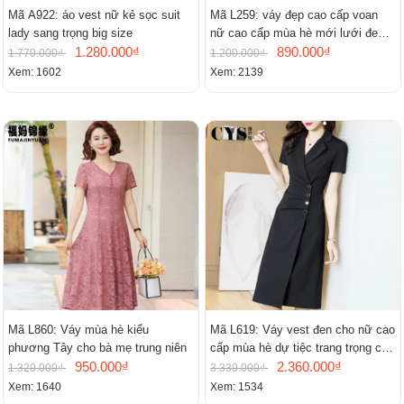
Mã A922: áo vest nữ kẻ sọc suit
Mã L259: váy đẹp cao cấp voan
lady sang trọng big size
nữ cao cấp mùa hè mới lưới đen
1.280.000₫
cao cấp khí chất nhỏ tay ngắn
890.000₫
1.770.000₫
1.200.000₫
Xem: 1602
Xem: 2139
Mã L860: Váy mùa hè kiểu
Mã L619: Váy vest đen cho nữ cao
phương Tây cho bà mẹ trung niên
cấp mùa hè dự tiệc trang trọng cao
950.000₫
cấp
2.360.000₫
1.320.000₫
3.330.000₫
Xem: 1640
Xem: 1534