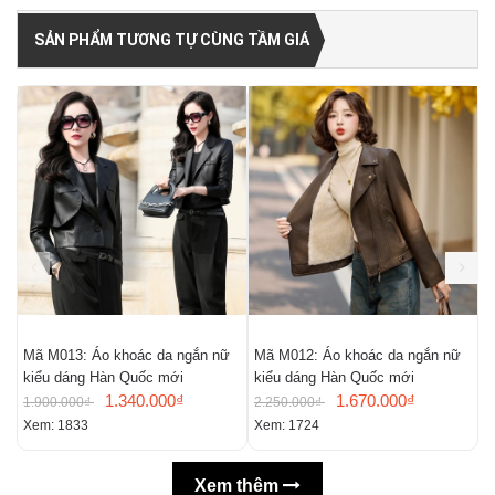
SẢN PHẨM TƯƠNG TỰ CÙNG TẦM GIÁ
Mã M013: Áo khoác da ngắn nữ
Mã M012: Áo khoác da ngắn nữ
M
kiểu dáng Hàn Quốc mới
kiểu dáng Hàn Quốc mới
H
1.340.000₫
1.670.000₫
1.900.000₫
2.250.000₫
1
Xem: 1833
Xem: 1724
X
Xem thêm