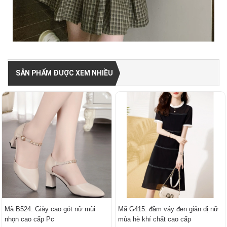
SẢN PHẨM ĐƯỢC XEM NHIỀU
Mã B524: Giày cao gót nữ mũi
Mã G415: đầm váy đen giản dị nữ
nhọn cao cấp Pc
mùa hè khí chất cao cấp