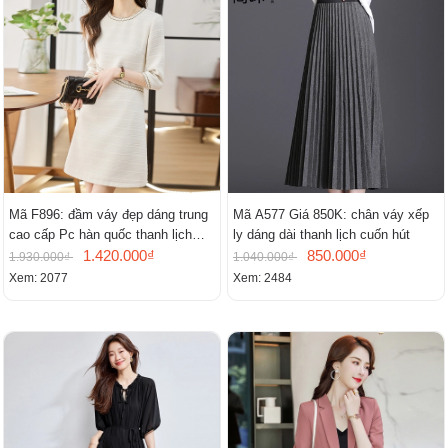
Mã F896: đầm váy đẹp dáng trung
Mã A577 Giá 850K: chân váy xếp
cao cấp Pc hàn quốc thanh lịch
ly dáng dài thanh lịch cuốn hút
mới
1.420.000₫
850.000₫
1.930.000₫
1.040.000₫
Xem: 2077
Xem: 2484