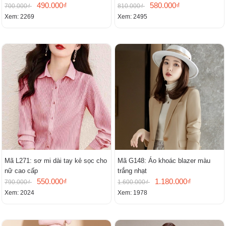
490.000₫
580.000₫
700.000₫
810.000₫
Xem: 2269
Xem: 2495
Mã L271: sơ mi dài tay kẻ sọc cho
Mã G148: Áo khoác blazer màu
nữ cao cấp
trắng nhạt
550.000₫
1.180.000₫
790.000₫
1.600.000₫
Xem: 2024
Xem: 1978