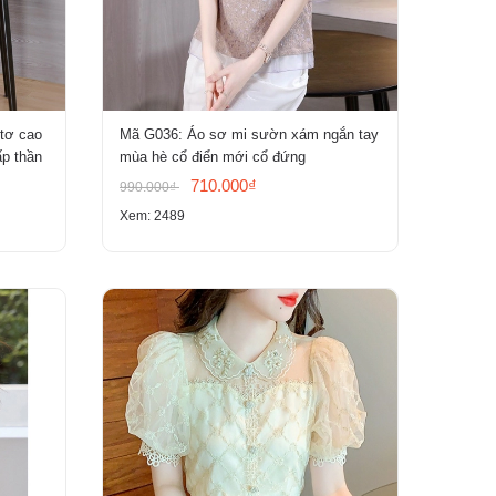
 tơ cao
Mã G036: Áo sơ mi sườn xám ngắn tay
ấp thần
mùa hè cổ điển mới cổ đứng
710.000₫
990.000₫
Xem: 2489