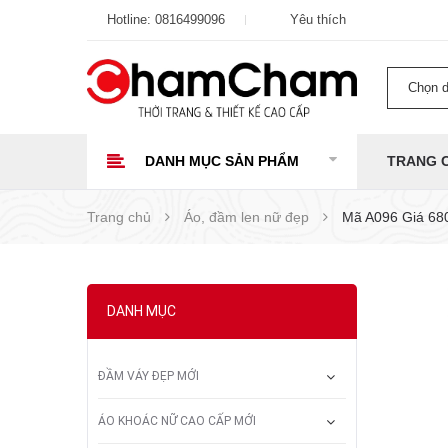
Hotline:
0816499096
Yêu thích
Chọn 
DANH MỤC SẢN PHẨM
TRANG 
Trang chủ
Áo, đầm len nữ đẹp
Mã A096 Giá 680
DANH MỤC
ĐẦM VÁY ĐẸP MỚI
ÁO KHOÁC NỮ CAO CẤP MỚI