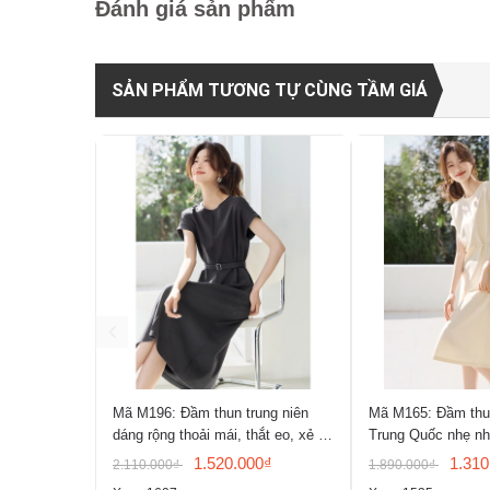
Đánh giá sản phẩm
SẢN PHẨM TƯƠNG TỰ CÙNG TẦM GIÁ
Mã M196: Đầm thun trung niên
Mã M165: Đầm thun
dáng rộng thoải mái, thắt eo, xẻ tà
Trung Quốc nhẹ nh
sau
của Mo Han
1.520.000₫
1.310
2.110.000₫
1.890.000₫