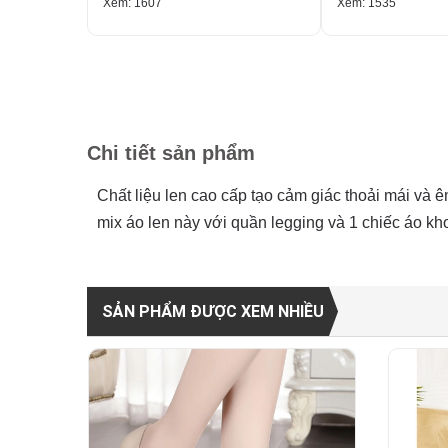
Xem: 1607
Xem: 1535
Chi tiết sản phẩm
Chất liệu len cao cấp tạo cảm giác thoải mái và ê
mix áo len này với quần legging và 1 chiếc áo kho
SẢN PHẨM ĐƯỢC XEM NHIỀU