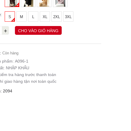
e:
S
M
L
XL
2XL
3XL
+
CHO VÀO GIỎ HÀNG
:
Còn hàng
n phẩm:
A096-1
ất:
NHẬP KHẨU
iểm tra hàng trước thanh toán
hí giao hàng tận nơi toàn quốc
: 2094