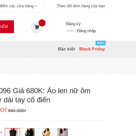
 điểm các cửa hàng
Theo dõi đơn hàng của bạn
Đăng ký
KIẾM
hoặc
Đăng nhập
Đặc biệt
Black Friday
096 Giá 680K: Áo len nữ ôm
 dài tay cổ điển
00₫
840.000₫
u: