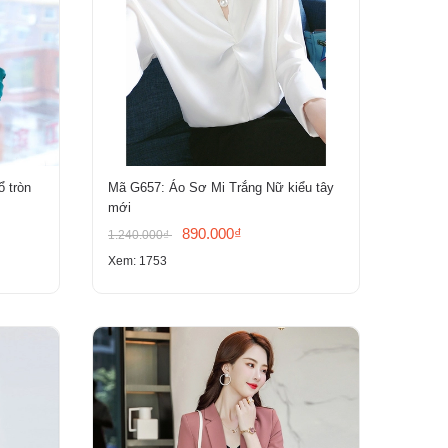
ổ tròn
Mã G657: Áo Sơ Mi Trắng Nữ kiểu tây
mới
890.000₫
1.240.000₫
Xem: 1753