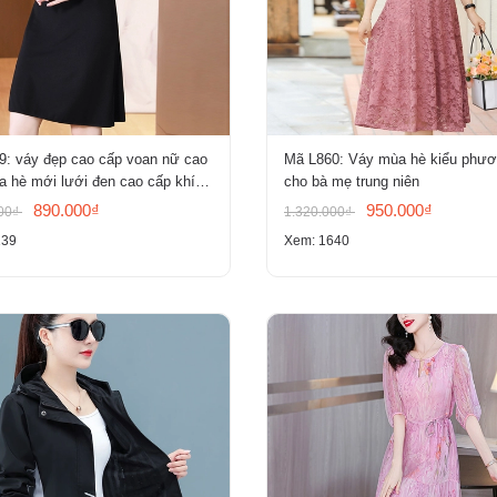
9: váy đẹp cao cấp voan nữ cao
Mã L860: Váy mùa hè kiểu phư
 hè mới lưới đen cao cấp khí
cho bà mẹ trung niên
ỏ tay ngắn
890.000₫
950.000₫
000₫
1.320.000₫
139
Xem: 1640