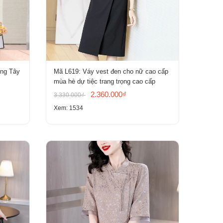
ơng Tây
Mã L619: Váy vest đen cho nữ cao cấp
mùa hè dự tiệc trang trọng cao cấp
2.360.000₫
3.330.000₫
Xem: 1534