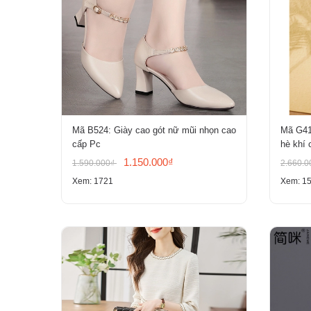
Mã B524: Giày cao gót nữ mũi nhọn cao
Mã G41
cấp Pc
hè khí 
1.150.000₫
1.590.000₫
2.660.
Xem: 1721
Xem: 1