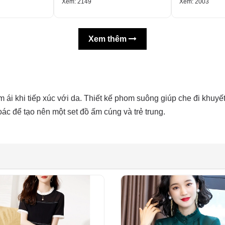
Xem: 2149
Xem: 2003
Xem thêm
m ái khi tiếp xúc với da. Thiết kế phom suông giúp che đi khuyế
ác để tạo nên một set đồ ấm cúng và trẻ trung.