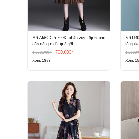
Mã A569 Giá 790K: chân váy xếp ly cao
Mã D491
cấp dáng a dài quá gối
lông /ko
790.000₫
1.030.000₫
1.260.
Xem: 1858
Xem: 1