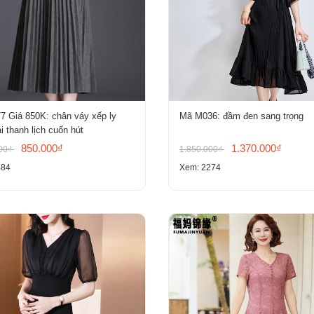
7 Giá 850K: chân váy xếp ly
Mã M036: đầm đen sang trọng
i thanh lịch cuốn hút
850.000₫
1.370.000₫
000₫
1.850.000₫
484
Xem: 2274