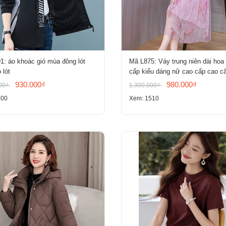
: áo khoác gió mùa đông lót
Mã L875: Váy trung niên dài hoa
 lót
cấp kiểu dáng nữ cao cấp cao c
930.000₫
980.000₫
000₫
1.390.000₫
500
Xem: 1510