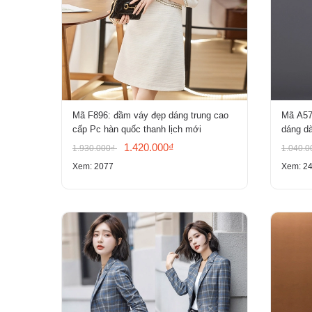
Mã F896: đầm váy đẹp dáng trung cao
Mã A57
cấp Pc hàn quốc thanh lịch mới
dáng dà
1.420.000₫
1.930.000₫
1.040.
Xem: 2077
Xem: 2