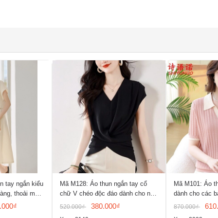
 tay ngắn kiểu
Mã M128: Áo thun ngắn tay cổ
Mã M101: Áo th
àng, thoải mái
chữ V chéo độc đáo dành cho nữ
dành cho các b
sm
.000₫
380.000₫
610
520.000₫
870.000₫