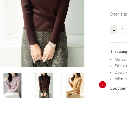
Chọn siz
-
Tình trạng
Mã sả
Sản xu
Được k
Miễn p
Lượt xem