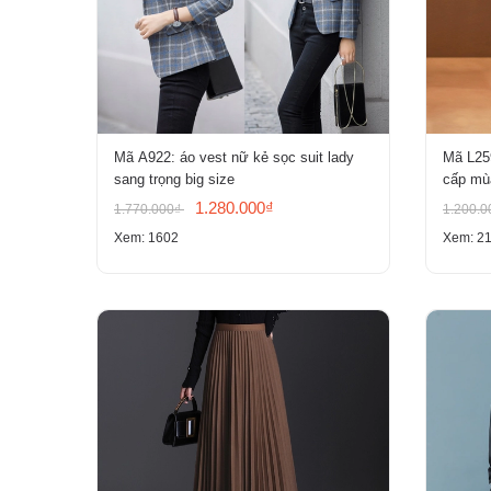
Mã A922: áo vest nữ kẻ sọc suit lady
Mã L25
sang trọng big size
cấp mùa
chất nh
1.280.000₫
1.770.000₫
1.200.
Xem: 1602
Xem: 2