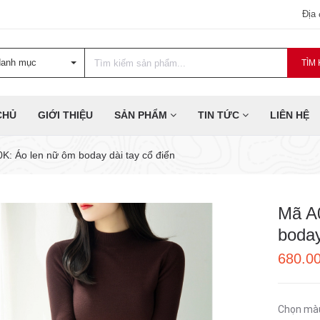
Địa
danh mục
TÌM 
CHỦ
GIỚI THIỆU
SẢN PHẨM
TIN TỨC
LIÊN HỆ
K: Áo len nữ ôm boday dài tay cổ điển
Mã A
boday
680.0
Chọn mà