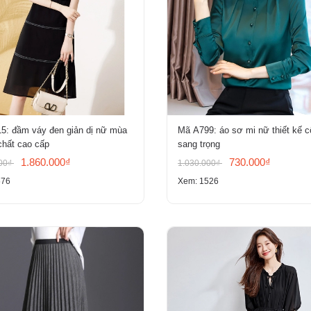
5: đầm váy đen giản dị nữ mùa
Mã A799: áo sơ mi nữ thiết kế c
chất cao cấp
sang trọng
1.860.000₫
730.000₫
000₫
1.030.000₫
576
Xem: 1526