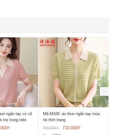
un ngắn tay có cổ
Mã M100: áo thun ngắn tay mùa
Mã M064: Á
à mẹ trung niên
hè thời trang
giản và đa 
liệu có họa t
.000₫
710.000₫
990.000₫
1.060.000₫