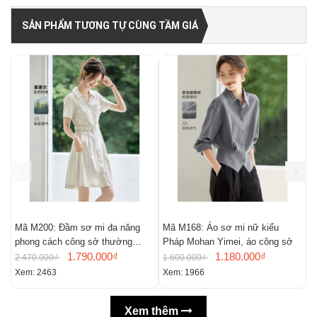
SẢN PHẨM TƯƠNG TỰ CÙNG TẦM GIÁ
Mã M200: Đầm sơ mi đa năng
Mã M168: Áo sơ mi nữ kiểu
M
phong cách công sở thường
Pháp Mohan Yimei, áo công sở
n
ngày
1.790.000₫
1.180.000₫
m
2.470.000₫
1.600.000₫
2
Xem: 2463
Xem: 1966
X
Xem thêm