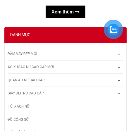
Xem thêm
DANH MỤC
Zalo
ĐẦM VÁY ĐẸP MỚI
ÁO KHOÁC NỮ CAO CẤP MỚI
QUẦN ÁO NỮ CAO CẤP
GIÀY DÉP NỮ CAO CẤP
TÚI XÁCH NỮ
ĐỒ CÔNG SỞ