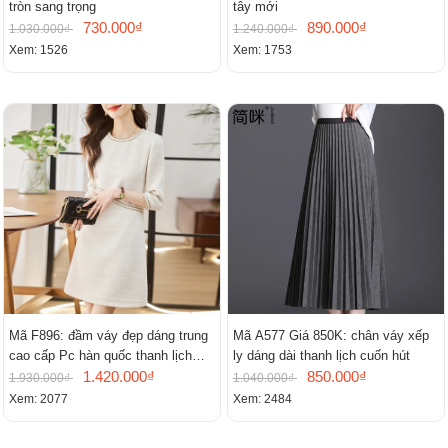
tròn sang trọng
tây mới
730.000₫
890.000₫
1.030.000₫
1.240.000₫
Xem: 1526
Xem: 1753
Mã F896: đầm váy đẹp dáng trung
Mã A577 Giá 850K: chân váy xếp
cao cấp Pc hàn quốc thanh lịch
ly dáng dài thanh lịch cuốn hút
mới
1.420.000₫
850.000₫
1.930.000₫
1.040.000₫
Xem: 2077
Xem: 2484