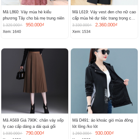
Mã L860: Váy mùa hè kiểu
Mã L619: Váy vest đen cho nữ cao
phương Tây cho bà mẹ trung niên
cấp mùa hè dự tiệc trang trọng cao
950.000₫
cấp
2.360.000₫
1.320.000₫
3.330.000₫
Xem: 1640
Xem: 1534
Mã A569 Giá 790K: chân váy xếp
Mã D491: áo khoác gió mùa đông
ly cao cấp dáng a dài quá gối
lót lông /ko lót
790.000₫
930.000₫
1.030.000₫
1.260.000₫