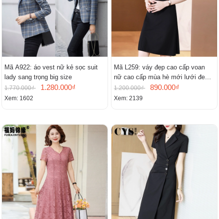
Mã A922: áo vest nữ kẻ sọc suit
Mã L259: váy đẹp cao cấp voan
lady sang trọng big size
nữ cao cấp mùa hè mới lưới đen
1.280.000₫
cao cấp khí chất nhỏ tay ngắn
890.000₫
1.770.000₫
1.200.000₫
Xem: 1602
Xem: 2139