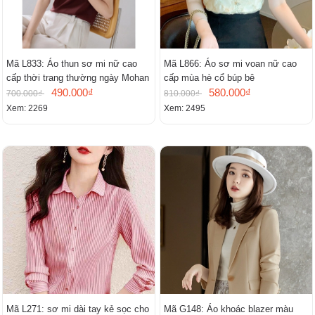
Mã L833: Áo thun sơ mi nữ cao
Mã L866: Áo sơ mi voan nữ cao
cấp thời trang thường ngày Mohan
cấp mùa hè cổ búp bê
490.000₫
580.000₫
700.000₫
810.000₫
Xem: 2269
Xem: 2495
Mã L271: sơ mi dài tay kẻ sọc cho
Mã G148: Áo khoác blazer màu