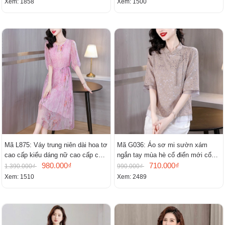
Xem: 1858
Xem: 1500
Mã L875: Váy trung niên dài hoa tơ
Mã G036: Áo sơ mi sườn xám
cao cấp kiểu dáng nữ cao cấp cao
ngắn tay mùa hè cổ điển mới cổ
cấp thần
980.000₫
đứng
710.000₫
1.390.000₫
990.000₫
Xem: 1510
Xem: 2489