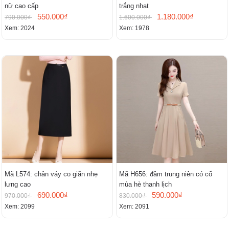
nữ cao cấp
trắng nhạt
550.000₫
1.180.000₫
790.000₫
1.600.000₫
Xem: 2024
Xem: 1978
Mã L574: chân váy co giãn nhẹ
Mã H656: đầm trung niên có cổ
lưng cao
mùa hè thanh lịch
690.000₫
590.000₫
970.000₫
830.000₫
Xem: 2099
Xem: 2091