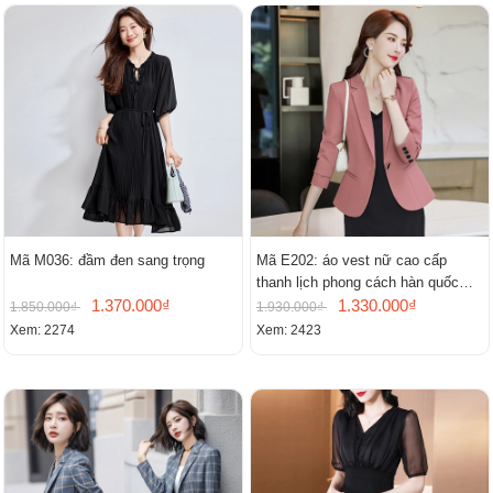
Mã M036: đầm đen sang trọng
Mã E202: áo vest nữ cao cấp
thanh lịch phong cách hàn quốc
1.370.000₫
mới
1.330.000₫
1.850.000₫
1.930.000₫
Xem: 2274
Xem: 2423