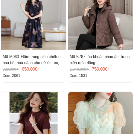
Mã M060: Đầm trung niên chiffon
Mã K787: áo khoác phao ấm trung
họa tiết hoa dành cho nữ ôm eo,
niên mùa đông
cổ chữ V, đầm midi tay ngắn thanh
650.000₫
750.000₫
920.000₫
1.040.000₫
lịch.
Xem: 2061
Xem: 1531