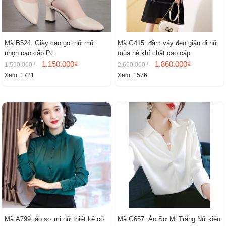
Mã B524: Giày cao gót nữ mũi
Mã G415: đầm váy đen giản dị nữ
nhọn cao cấp Pc
mùa hè khí chất cao cấp
1.150.000₫
1.860.000₫
1.590.000₫
2.660.000₫
Xem: 1721
Xem: 1576
Mã A799: áo sơ mi nữ thiết kế cổ
Mã G657: Áo Sơ Mi Trắng Nữ kiểu