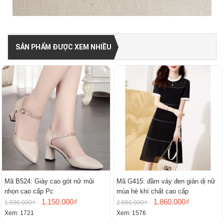
SẢN PHẨM ĐƯỢC XEM NHIỀU
Mã B524: Giày cao gót nữ mũi
Mã G415: đầm váy đen giản dị nữ
nhọn cao cấp Pc
mùa hè khí chất cao cấp
1.150.000₫
1.860.000₫
1.590.000₫
2.660.000₫
Xem: 1721
Xem: 1576