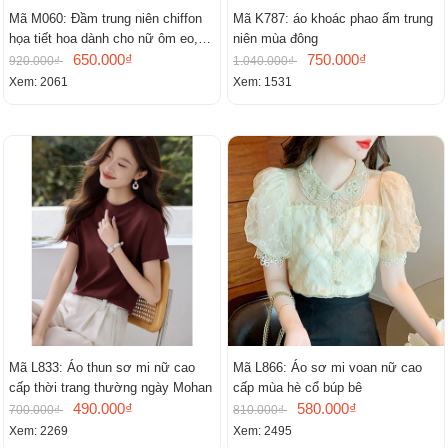
Mã M060: Đầm trung niên chiffon
Mã K787: áo khoác phao ấm trung
họa tiết hoa dành cho nữ ôm eo,
niên mùa đông
cổ chữ V, đầm midi tay ngắn thanh
650.000₫
750.000₫
920.000₫
1.040.000₫
lịch.
Xem: 2061
Xem: 1531
Mã L833: Áo thun sơ mi nữ cao
Mã L866: Áo sơ mi voan nữ cao
cấp thời trang thường ngày Mohan
cấp mùa hè cổ búp bê
490.000₫
580.000₫
700.000₫
810.000₫
Xem: 2269
Xem: 2495