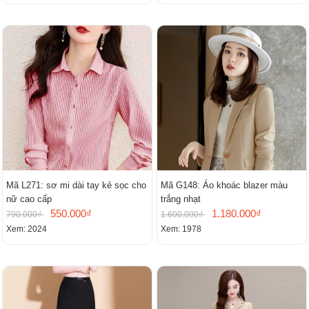
Mã L271: sơ mi dài tay kẻ sọc cho
Mã G148: Áo khoác blazer màu
nữ cao cấp
trắng nhạt
550.000₫
1.180.000₫
790.000₫
1.600.000₫
Xem: 2024
Xem: 1978