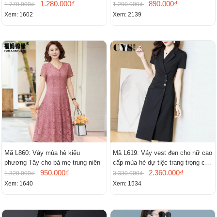
1.280.000₫
cao cấp khí chất nhỏ tay ngắn
890.000₫
1.770.000₫
1.200.000₫
Xem: 1602
Xem: 2139
Mã L860: Váy mùa hè kiểu
Mã L619: Váy vest đen cho nữ cao
phương Tây cho bà mẹ trung niên
cấp mùa hè dự tiệc trang trọng cao
950.000₫
cấp
2.360.000₫
1.320.000₫
3.330.000₫
Xem: 1640
Xem: 1534