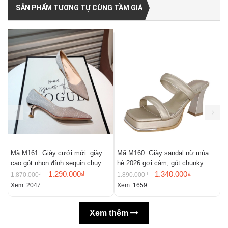
SẢN PHẨM TƯƠNG TỰ CÙNG TẦM GIÁ
Mã M161: Giày cưới mới: giày
Mã M160: Giày sandal nữ mùa
M
cao gót nhọn đính sequin chuyển
hè 2026 gợi cảm, gót chunky
t
màu, giày mũi nhọn gợi cảm
1.290.000₫
kiểu Pháp, mũi vuông, hở mũi
1.340.000₫
1.870.000₫
1.890.000₫
1
Xem: 2047
Xem: 1659
X
Xem thêm