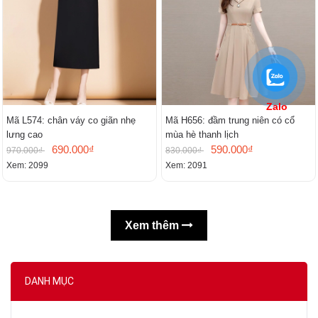
Zalo
Mã L574: chân váy co giãn nhẹ
Mã H656: đầm trung niên có cổ
lưng cao
mùa hè thanh lịch
690.000₫
590.000₫
970.000₫
830.000₫
Xem: 2099
Xem: 2091
Xem thêm
DANH MỤC