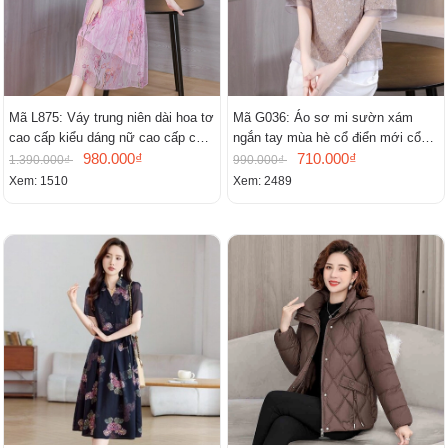
Mã L875: Váy trung niên dài hoa tơ
Mã G036: Áo sơ mi sườn xám
cao cấp kiểu dáng nữ cao cấp cao
ngắn tay mùa hè cổ điển mới cổ
cấp thần
980.000₫
đứng
710.000₫
1.390.000₫
990.000₫
Xem: 1510
Xem: 2489