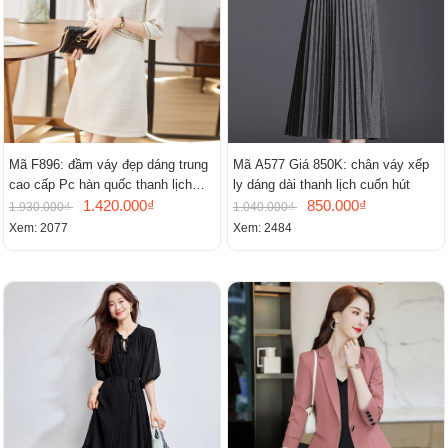
Mã F896: đầm váy đẹp dáng trung
Mã A577 Giá 850K: chân váy xếp
cao cấp Pc hàn quốc thanh lịch
ly dáng dài thanh lịch cuốn hút
mới
1.420.000₫
850.000₫
1.930.000₫
1.040.000₫
Xem: 2077
Xem: 2484