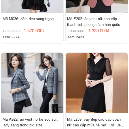
Mã M036: đầm đen sang trọng
Mã E202: áo vest nữ cao cấp
thanh lịch phong cách hàn quốc
1.370.000₫
mới
1.330.000₫
1.850.000₫
1.930.000₫
Xem: 2274
Xem: 2423
Mã A922: áo vest nữ kẻ sọc suit
Mã L259: váy đẹp cao cấp voan
lady sang trọng big size
nữ cao cấp mùa hè mới lưới đen