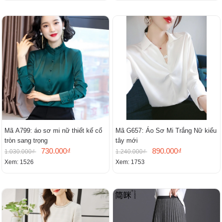
Mã A799: áo sơ mi nữ thiết kế cổ
Mã G657: Áo Sơ Mi Trắng Nữ kiểu
tròn sang trọng
tây mới
730.000₫
890.000₫
1.030.000₫
1.240.000₫
Xem: 1526
Xem: 1753