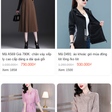
Mã A569 Giá 790K: chân váy xếp
Mã D491: áo khoác gió mùa đông
ly cao cấp dáng a dài quá gối
lót lông /ko lót
790.000₫
930.000₫
1.030.000₫
1.260.000₫
Xem: 1858
Xem: 1500