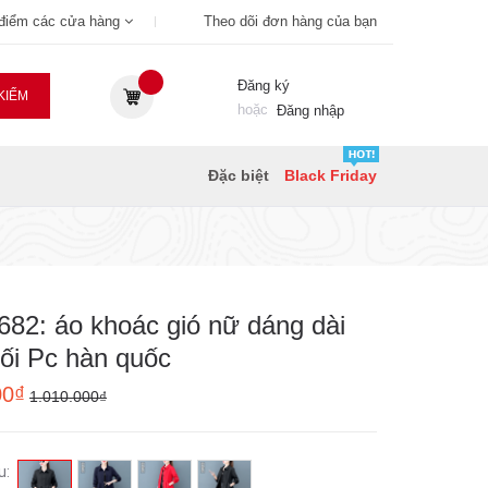
 điểm các cửa hàng
Theo dõi đơn hàng của bạn
Đăng ký
KIẾM
hoặc
Đăng nhập
Đặc biệt
Black Friday
82: áo khoác gió nữ dáng dài
ối Pc hàn quốc
00₫
1.010.000₫
u: