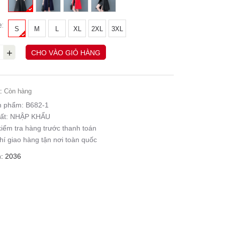
e:
S
M
L
XL
2XL
3XL
+
CHO VÀO GIỎ HÀNG
:
Còn hàng
n phẩm:
B682-1
ất:
NHẬP KHẨU
iểm tra hàng trước thanh toán
hí giao hàng tận nơi toàn quốc
: 2036