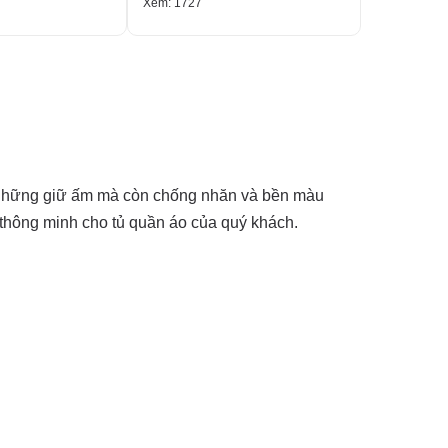
Xem: 1727
Xem: 1542
g những giữ ấm mà còn chống nhăn và bền màu
ư thông minh cho tủ quần áo của quý khách.