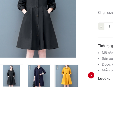
Chọn siz
-
Tình trạng
Mã sả
Sản xu
Được k
Miễn p
Lượt xem