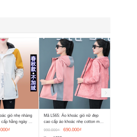
oác gió nhẹ nhàng
Mã L565: Áo khoác gió nữ đẹp
Mã L564: Áo
 cấp hằng ngày du
cao cấp áo khoác nhẹ cotton mặc
cao cấp áo 
i trời
hai mặt
trơn
.000₫
690.000₫
990.000₫
890.000₫