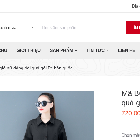
Địa
danh mục
TÌM 
CHỦ
GIỚI THIỆU
SẢN PHẨM
TIN TỨC
LIÊN HỆ
gió nữ dáng dài quá gối Pc hàn quốc
Mã B6
quá g
720.0
Chọn mà