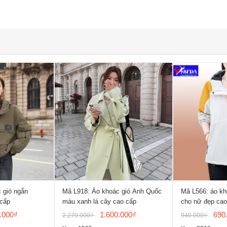
 gió ngắn
Mã L918: Áo khoác gió Anh Quốc
Mã L566: áo kh
 cấp
màu xanh lá cây cao cấp
cho nữ đẹp cao
lịch leo núi ngoà
.000₫
1.600.000₫
690
2.270.000₫
940.000₫