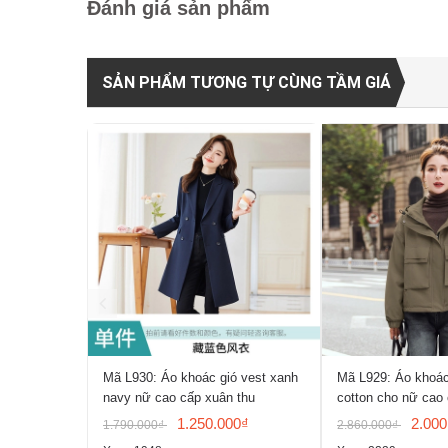
Đánh giá sản phẩm
SẢN PHẨM TƯƠNG TỰ CÙNG TẦM GIÁ
Mã L930: Áo khoác gió vest xanh
Mã L929: Áo khoác
navy nữ cao cấp xuân thu
cotton cho nữ cao
1.250.000₫
2.000
1.790.000₫
2.860.000₫