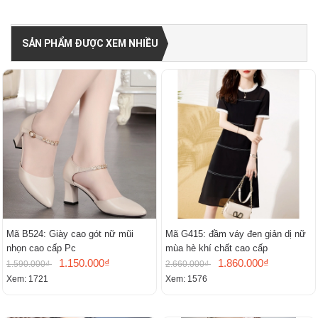
SẢN PHẨM ĐƯỢC XEM NHIỀU
Mã B524: Giày cao gót nữ mũi
Mã G415: đầm váy đen giản dị nữ
nhọn cao cấp Pc
mùa hè khí chất cao cấp
1.150.000₫
1.860.000₫
1.590.000₫
2.660.000₫
Xem: 1721
Xem: 1576