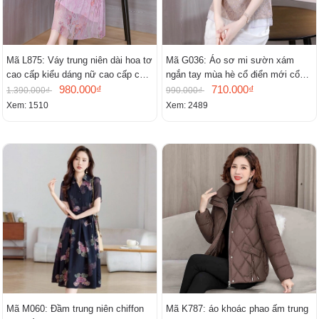
Mã L875: Váy trung niên dài hoa tơ
Mã G036: Áo sơ mi sườn xám
cao cấp kiểu dáng nữ cao cấp cao
ngắn tay mùa hè cổ điển mới cổ
cấp thần
980.000₫
đứng
710.000₫
1.390.000₫
990.000₫
Xem: 1510
Xem: 2489
Mã M060: Đầm trung niên chiffon
Mã K787: áo khoác phao ấm trung