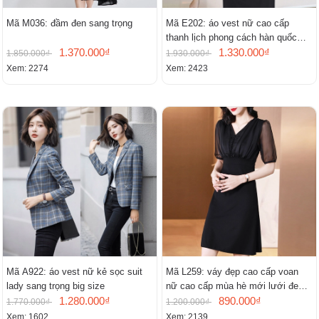
Mã M036: đầm đen sang trọng
Mã E202: áo vest nữ cao cấp
thanh lịch phong cách hàn quốc
1.370.000₫
mới
1.330.000₫
1.850.000₫
1.930.000₫
Xem: 2274
Xem: 2423
Mã A922: áo vest nữ kẻ sọc suit
Mã L259: váy đẹp cao cấp voan
lady sang trọng big size
nữ cao cấp mùa hè mới lưới đen
1.280.000₫
cao cấp khí chất nhỏ tay ngắn
890.000₫
1.770.000₫
1.200.000₫
Xem: 1602
Xem: 2139