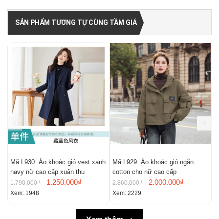
SẢN PHẨM TƯƠNG TỰ CÙNG TẦM GIÁ
Mã L930: Áo khoác gió vest xanh
Mã L929: Áo khoác gió ngắn
M
navy nữ cao cấp xuân thu
cotton cho nữ cao cấp
m
1.250.000₫
2.000.000₫
1.790.000₫
2.860.000₫
2
Xem: 1948
Xem: 2229
X