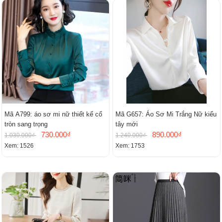
Mã A799: áo sơ mi nữ thiết kế cổ
Mã G657: Áo Sơ Mi Trắng Nữ kiểu
tròn sang trọng
tây mới
730.000₫
890.000₫
1.030.000₫
1.240.000₫
Xem: 1526
Xem: 1753