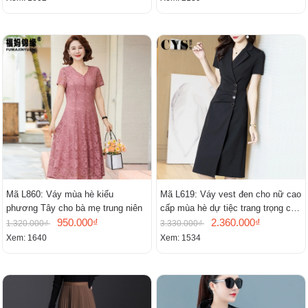
Mã L860: Váy mùa hè kiểu
Mã L619: Váy vest đen cho nữ cao
phương Tây cho bà mẹ trung niên
cấp mùa hè dự tiệc trang trọng cao
950.000₫
cấp
2.360.000₫
1.320.000₫
3.330.000₫
Xem: 1640
Xem: 1534