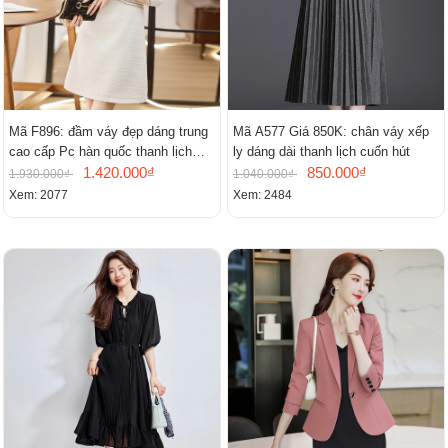
Mã F896: đầm váy đẹp dáng trung
Mã A577 Giá 850K: chân váy xếp
cao cấp Pc hàn quốc thanh lịch
ly dáng dài thanh lịch cuốn hút
mới
1.420.000₫
850.000₫
1.930.000₫
1.040.000₫
Xem: 2077
Xem: 2484