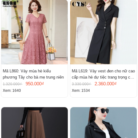
Mã L860: Váy mùa hè kiểu
Mã L619: Váy vest đen cho nữ cao
phương Tây cho bà mẹ trung niên
cấp mùa hè dự tiệc trang trọng cao
950.000₫
cấp
2.360.000₫
1.320.000₫
3.330.000₫
Xem: 1640
Xem: 1534