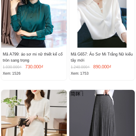
Mã A799: áo sơ mi nữ thiết kế cổ
Mã G657: Áo Sơ Mi Trắng Nữ kiểu
tròn sang trọng
tây mới
730.000₫
890.000₫
1.030.000₫
1.240.000₫
Xem: 1526
Xem: 1753