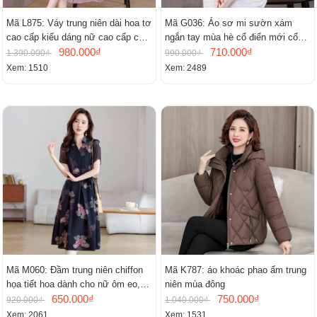
Mã L875: Váy trung niên dài hoa tơ
Mã G036: Áo sơ mi sườn xám
cao cấp kiểu dáng nữ cao cấp cao
ngắn tay mùa hè cổ điển mới cổ
cấp thần
980.000₫
đứng
710.000₫
1.390.000₫
990.000₫
Xem: 1510
Xem: 2489
Mã M060: Đầm trung niên chiffon
Mã K787: áo khoác phao ấm trung
họa tiết hoa dành cho nữ ôm eo,
niên mùa đông
cổ chữ V, đầm midi tay ngắn thanh
650.000₫
750.000₫
920.000₫
1.040.000₫
lịch.
Xem: 2061
Xem: 1531