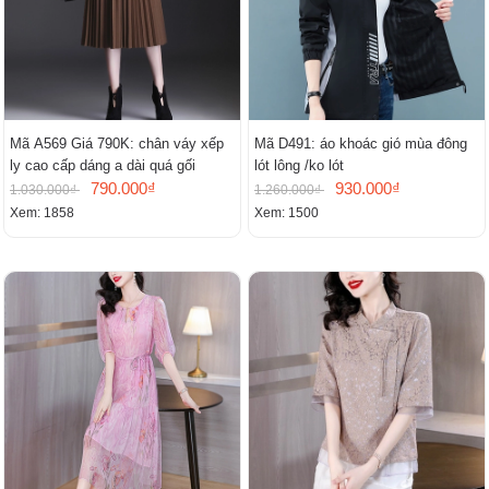
Mã A569 Giá 790K: chân váy xếp
Mã D491: áo khoác gió mùa đông
ly cao cấp dáng a dài quá gối
lót lông /ko lót
790.000₫
930.000₫
1.030.000₫
1.260.000₫
Xem: 1858
Xem: 1500