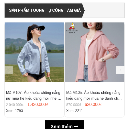
SẢN PHẨM TƯƠNG TỰ CÙNG TẦM GIÁ
Mã M107: Áo khoác chống nắng
Mã M105: Áo khoác chống nắng
M
nữ mùa hè kiểu dáng mới nhẹ,
kiểu dáng mới mùa hè dành cho
r
thoáng khí,
1.420.000₫
nữ
620.000₫
c
2.040.000₫
870.000₫
7
Xem: 1793
Xem: 2211
X
Xem thêm