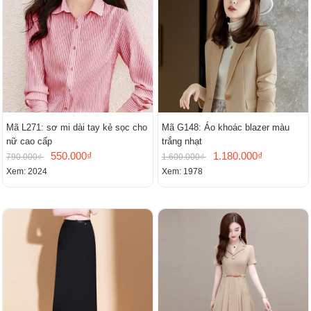
Mã L271: sơ mi dài tay kẻ sọc cho
Mã G148: Áo khoác blazer màu
nữ cao cấp
trắng nhạt
550.000₫
1.180.000₫
790.000₫
1.600.000₫
Xem: 2024
Xem: 1978