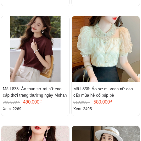
Mã L833: Áo thun sơ mi nữ cao
Mã L866: Áo sơ mi voan nữ cao
cấp thời trang thường ngày Mohan
cấp mùa hè cổ búp bê
490.000₫
580.000₫
700.000₫
810.000₫
Xem: 2269
Xem: 2495