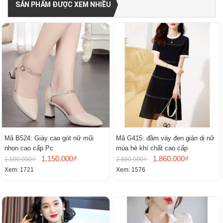
SẢN PHẨM ĐƯỢC XEM NHIỀU
Mã B524: Giày cao gót nữ mũi
Mã G415: đầm váy đen giản dị nữ
nhọn cao cấp Pc
mùa hè khí chất cao cấp
1.150.000₫
1.860.000₫
1.590.000₫
2.660.000₫
Xem: 1721
Xem: 1576