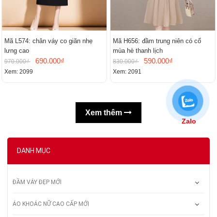
Mã L574: chân váy co giãn nhẹ
Mã H656: đầm trung niên có cổ
lưng cao
mùa hè thanh lịch
690.000₫
590.000₫
970.000₫
830.000₫
Xem: 2099
Xem: 2091
Xem thêm
Zalo
DANH MỤC
ĐẦM VÁY ĐẸP MỚI
ÁO KHOÁC NỮ CAO CẤP MỚI