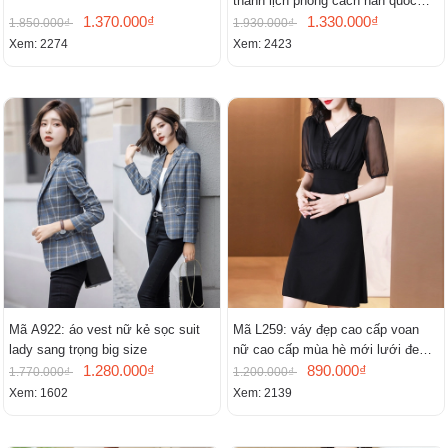
thanh lịch phong cách hàn quốc
1.370.000₫
mới
1.330.000₫
1.850.000₫
1.930.000₫
Xem: 2274
Xem: 2423
Mã A922: áo vest nữ kẻ sọc suit
Mã L259: váy đẹp cao cấp voan
lady sang trọng big size
nữ cao cấp mùa hè mới lưới đen
1.280.000₫
cao cấp khí chất nhỏ tay ngắn
890.000₫
1.770.000₫
1.200.000₫
Xem: 1602
Xem: 2139