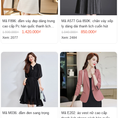
Mã F896: đầm váy đẹp dáng trung
Mã A577 Giá 850K: chân váy xếp
cao cấp Pc hàn quốc thanh lịch
ly dáng dài thanh lịch cuốn hút
mới
1.420.000₫
850.000₫
1.930.000₫
1.040.000₫
Xem: 2077
Xem: 2484
Mã M036: đầm đen sang trọng
Mã E202: áo vest nữ cao cấp