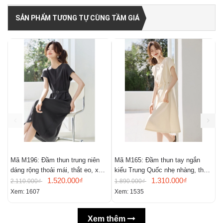
SẢN PHẨM TƯƠNG TỰ CÙNG TẦM GIÁ
Mã M196: Đầm thun trung niên
Mã M165: Đầm thun tay ngắn
M
dáng rộng thoải mái, thắt eo, xẻ
kiểu Trung Quốc nhẹ nhàng, thoải
c
tà sau
1.520.000₫
mái của Mo Han
1.310.000₫
s
2.110.000₫
1.890.000₫
5
Xem: 1607
Xem: 1535
X
Xem thêm