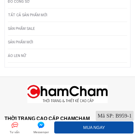
ĐỒ CÔNG SỞ
TẤT CẢ SẢN PHẨM MỚI
SẢN PHẨM SALE
SẢN PHẨM MỚI
ÁO LEN NỮ
Mã SP:
B959-1
THỜI TRANG CAO CẤP CHAMCHAM
MUA NGAY
C6 Trần Hữu Dực, Phường Cầu Diễn, Quận Nam Từ
Tư vấn
Messenger