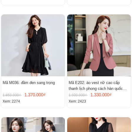
Mã M036: đầm đen sang trọng
Mã E202: áo vest nữ cao cấp
thanh lịch phong cách hàn quốc
1.370.000₫
mới
1.330.000₫
1.850.000₫
1.930.000₫
Xem: 2274
Xem: 2423