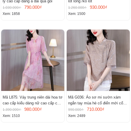
ly cao cấp dáng a dài quá gối
lót lông /ko lót
790.000₫
930.000₫
1.030.000₫
1.260.000₫
Xem: 1858
Xem: 1500
Mã L875: Váy trung niên dài hoa tơ
Mã G036: Áo sơ mi sườn xám
cao cấp kiểu dáng nữ cao cấp cao
ngắn tay mùa hè cổ điển mới cổ
cấp thần
980.000₫
đứng
710.000₫
1.390.000₫
990.000₫
Xem: 1510
Xem: 2489