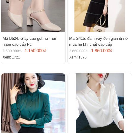
Mã B524: Giày cao gót nữ mũi
Mã G415: đầm váy đen giản dị nữ
nhọn cao cấp Pc
mùa hè khí chất cao cấp
1.150.000₫
1.860.000₫
1.590.000₫
2.660.000₫
Xem: 1721
Xem: 1576