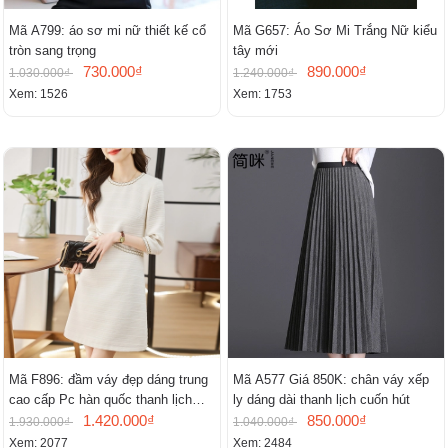
Mã A799: áo sơ mi nữ thiết kế cổ
Mã G657: Áo Sơ Mi Trắng Nữ kiểu
tròn sang trọng
tây mới
730.000₫
890.000₫
1.030.000₫
1.240.000₫
Xem: 1526
Xem: 1753
Mã F896: đầm váy đẹp dáng trung
Mã A577 Giá 850K: chân váy xếp
cao cấp Pc hàn quốc thanh lịch
ly dáng dài thanh lịch cuốn hút
mới
1.420.000₫
850.000₫
1.930.000₫
1.040.000₫
Xem: 2077
Xem: 2484