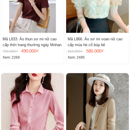
Mã L833: Áo thun sơ mi nữ cao
Mã L866: Áo sơ mi voan nữ cao
cấp thời trang thường ngày Mohan
cấp mùa hè cổ búp bê
490.000₫
580.000₫
700.000₫
810.000₫
Xem: 2269
Xem: 2495