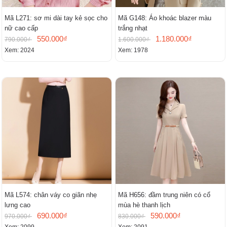
Mã L271: sơ mi dài tay kẻ sọc cho
Mã G148: Áo khoác blazer màu
nữ cao cấp
trắng nhạt
550.000₫
1.180.000₫
790.000₫
1.600.000₫
Xem: 2024
Xem: 1978
Mã L574: chân váy co giãn nhẹ
Mã H656: đầm trung niên có cổ
lưng cao
mùa hè thanh lịch
690.000₫
590.000₫
970.000₫
830.000₫
Xem: 2099
Xem: 2091