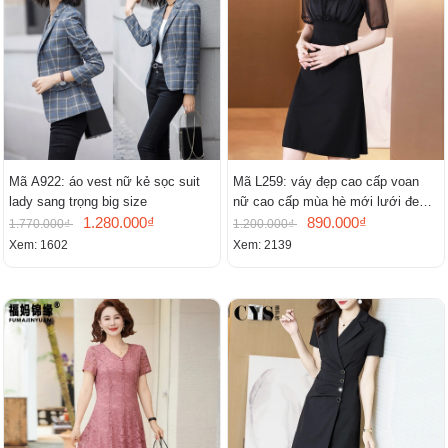
Mã A922: áo vest nữ kẻ sọc suit
Mã L259: váy đẹp cao cấp voan
lady sang trọng big size
nữ cao cấp mùa hè mới lưới đen
1.280.000₫
cao cấp khí chất nhỏ tay ngắn
890.000₫
1.770.000₫
1.200.000₫
Xem: 1602
Xem: 2139