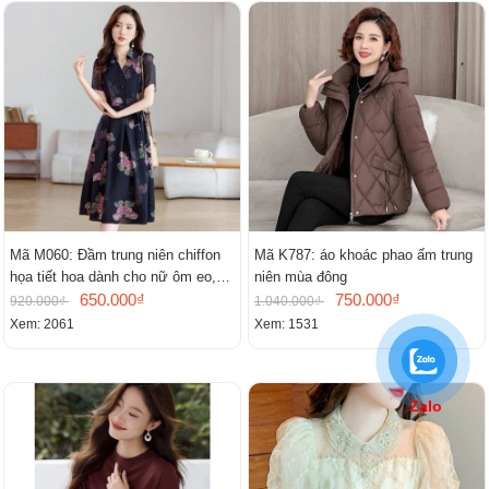
Mã M060: Đầm trung niên chiffon
Mã K787: áo khoác phao ấm trung
họa tiết hoa dành cho nữ ôm eo,
niên mùa đông
cổ chữ V, đầm midi tay ngắn thanh
650.000₫
750.000₫
920.000₫
1.040.000₫
lịch.
Xem: 2061
Xem: 1531
Zalo