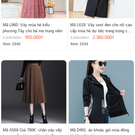
Mã L860: Váy mùa hè kiểu
Mã L619: Váy vest đen cho nữ cao
phương Tây cho bà mẹ trung niên
cấp mùa hè dự tiệc trang trọng cao
950.000₫
cấp
2.360.000₫
1.320.000₫
3.330.000₫
Xem: 1640
Xem: 1534
Mã A569 Giá 790K: chân váy xếp
Mã D491: áo khoác gió mùa đông