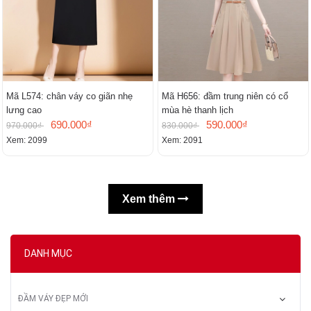
Mã L574: chân váy co giãn nhẹ
Mã H656: đầm trung niên có cổ
lưng cao
mùa hè thanh lịch
690.000₫
590.000₫
970.000₫
830.000₫
Xem: 2099
Xem: 2091
Xem thêm
DANH MỤC
ĐẦM VÁY ĐẸP MỚI