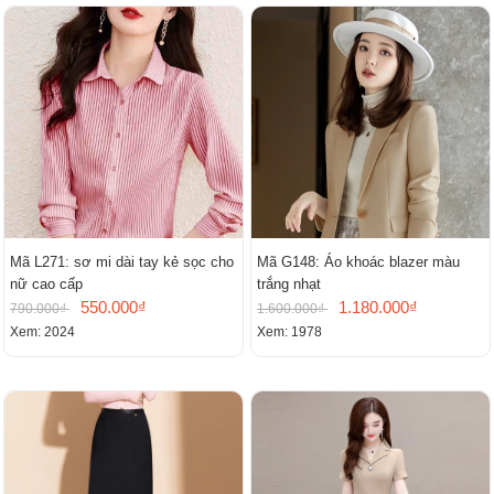
Mã L271: sơ mi dài tay kẻ sọc cho
Mã G148: Áo khoác blazer màu
nữ cao cấp
trắng nhạt
550.000₫
1.180.000₫
790.000₫
1.600.000₫
Xem: 2024
Xem: 1978