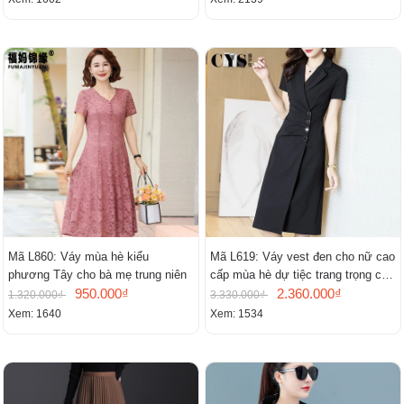
Mã L860: Váy mùa hè kiểu
Mã L619: Váy vest đen cho nữ cao
phương Tây cho bà mẹ trung niên
cấp mùa hè dự tiệc trang trọng cao
950.000₫
cấp
2.360.000₫
1.320.000₫
3.330.000₫
Xem: 1640
Xem: 1534