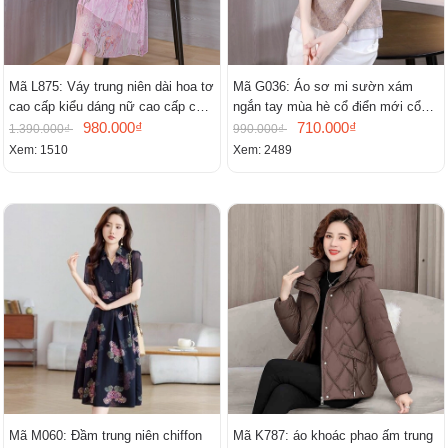
Mã L875: Váy trung niên dài hoa tơ
Mã G036: Áo sơ mi sườn xám
cao cấp kiểu dáng nữ cao cấp cao
ngắn tay mùa hè cổ điển mới cổ
cấp thần
980.000₫
đứng
710.000₫
1.390.000₫
990.000₫
Xem: 1510
Xem: 2489
Mã M060: Đầm trung niên chiffon
Mã K787: áo khoác phao ấm trung