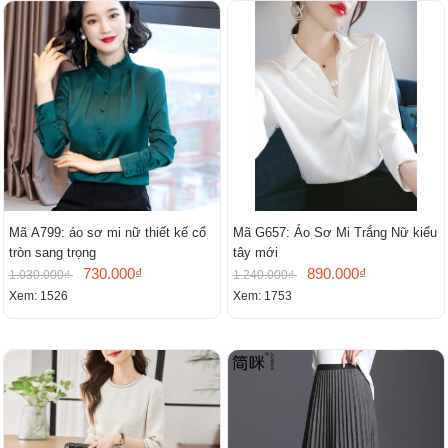
Mã A799: áo sơ mi nữ thiết kế cổ
Mã G657: Áo Sơ Mi Trắng Nữ kiểu
tròn sang trọng
tây mới
730.000₫
890.000₫
1.030.000₫
1.240.000₫
Xem: 1526
Xem: 1753