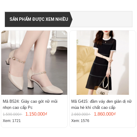
SẢN PHẨM ĐƯỢC XEM NHIỀU
Mã B524: Giày cao gót nữ mũi
Mã G415: đầm váy đen giản dị nữ
nhọn cao cấp Pc
mùa hè khí chất cao cấp
1.150.000₫
1.860.000₫
1.590.000₫
2.660.000₫
Xem: 1721
Xem: 1576