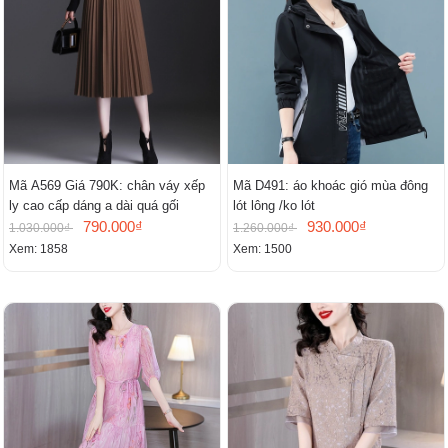
Mã A569 Giá 790K: chân váy xếp
Mã D491: áo khoác gió mùa đông
ly cao cấp dáng a dài quá gối
lót lông /ko lót
790.000₫
930.000₫
1.030.000₫
1.260.000₫
Xem: 1858
Xem: 1500