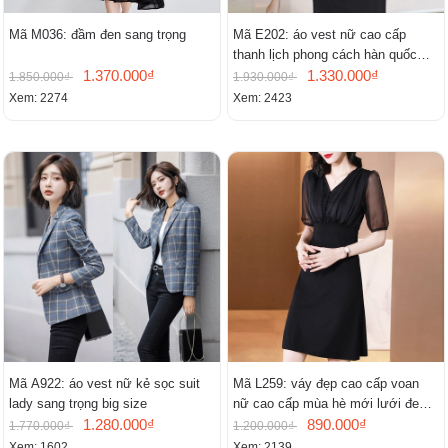
Mã M036: đầm đen sang trọng
Mã E202: áo vest nữ cao cấp
thanh lịch phong cách hàn quốc
1.370.000₫
mới
1.330.000₫
1.850.000₫
1.930.000₫
Xem: 2274
Xem: 2423
Mã A922: áo vest nữ kẻ sọc suit
Mã L259: váy đẹp cao cấp voan
lady sang trọng big size
nữ cao cấp mùa hè mới lưới đen
1.280.000₫
cao cấp khí chất nhỏ tay ngắn
890.000₫
1.770.000₫
1.200.000₫
Xem: 1602
Xem: 2139