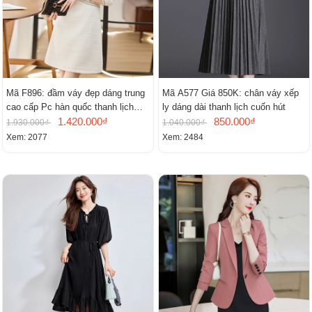
Mã F896: đầm váy đẹp dáng trung
Mã A577 Giá 850K: chân váy xếp
cao cấp Pc hàn quốc thanh lịch
ly dáng dài thanh lịch cuốn hút
mới
1.420.000₫
850.000₫
1.930.000₫
1.040.000₫
Xem: 2077
Xem: 2484