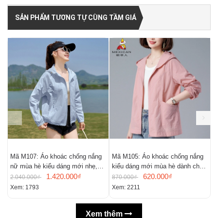
SẢN PHẨM TƯƠNG TỰ CÙNG TẦM GIÁ
Mã M107: Áo khoác chống nắng
Mã M105: Áo khoác chống nắng
M
nữ mùa hè kiểu dáng mới nhẹ,
kiểu dáng mới mùa hè dành cho
r
thoáng khí,
1.420.000₫
nữ
620.000₫
c
2.040.000₫
870.000₫
7
Xem: 1793
Xem: 2211
X
Xem thêm