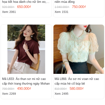
họa tiết hoa dành cho nữ ôm eo,
niên mùa đông
cổ chữ V, đầm midi tay ngắn thanh
650.000₫
750.000₫
920.000₫
1.040.000₫
lịch.
Xem: 2061
Xem: 1531
Mã L833: Áo thun sơ mi nữ cao
Mã L866: Áo sơ mi voan nữ cao
cấp thời trang thường ngày Mohan
cấp mùa hè cổ búp bê
490.000₫
580.000₫
700.000₫
810.000₫
Xem: 2269
Xem: 2495