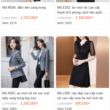
Mã M036: đầm đen sang trọng
Mã E202: áo vest nữ cao cấp
thanh lịch phong cách hàn quốc
1.370.000₫
mới
1.330.000₫
1.850.000₫
1.930.000₫
Xem: 2274
Xem: 2423
Mã A922: áo vest nữ kẻ sọc suit
Mã L259: váy đẹp cao cấp voan
lady sang trọng big size
nữ cao cấp mùa hè mới lưới đen
1.280.000₫
cao cấp khí chất nhỏ tay ngắn
890.000₫
1.770.000₫
1.200.000₫
Xem: 1602
Xem: 2139