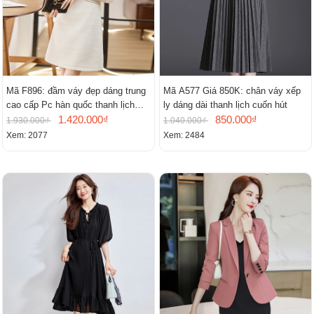
Mã F896: đầm váy đẹp dáng trung
Mã A577 Giá 850K: chân váy xếp
cao cấp Pc hàn quốc thanh lịch
ly dáng dài thanh lịch cuốn hút
mới
1.420.000₫
850.000₫
1.930.000₫
1.040.000₫
Xem: 2077
Xem: 2484