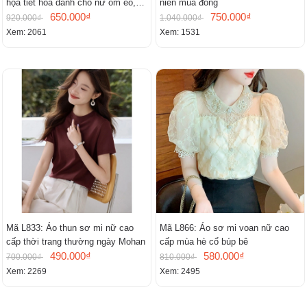
họa tiết hoa dành cho nữ ôm eo,
niên mùa đông
cổ chữ V, đầm midi tay ngắn thanh
650.000₫
750.000₫
920.000₫
1.040.000₫
lịch.
Xem: 2061
Xem: 1531
Mã L833: Áo thun sơ mi nữ cao
Mã L866: Áo sơ mi voan nữ cao
cấp thời trang thường ngày Mohan
cấp mùa hè cổ búp bê
490.000₫
580.000₫
700.000₫
810.000₫
Xem: 2269
Xem: 2495