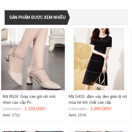
SẢN PHẨM ĐƯỢC XEM NHIỀU
Mã B524: Giày cao gót nữ mũi
Mã G415: đầm váy đen giản dị nữ
nhọn cao cấp Pc
mùa hè khí chất cao cấp
1.150.000₫
1.860.000₫
1.590.000₫
2.660.000₫
Xem: 1721
Xem: 1576