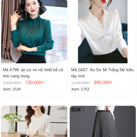
Mã A799: áo sơ mi nữ thiết kế cổ
Mã G657: Áo Sơ Mi Trắng Nữ kiểu
tròn sang trọng
tây mới
730.000₫
890.000₫
1.030.000₫
1.240.000₫
Xem: 1526
Xem: 1753