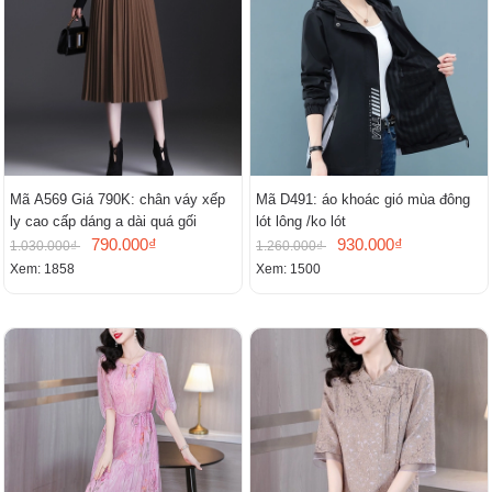
Mã A569 Giá 790K: chân váy xếp
Mã D491: áo khoác gió mùa đông
ly cao cấp dáng a dài quá gối
lót lông /ko lót
790.000₫
930.000₫
1.030.000₫
1.260.000₫
Xem: 1858
Xem: 1500