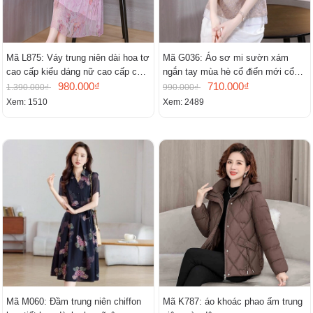
Mã L875: Váy trung niên dài hoa tơ
Mã G036: Áo sơ mi sườn xám
cao cấp kiểu dáng nữ cao cấp cao
ngắn tay mùa hè cổ điển mới cổ
cấp thần
980.000₫
đứng
710.000₫
1.390.000₫
990.000₫
Xem: 1510
Xem: 2489
Mã M060: Đầm trung niên chiffon
Mã K787: áo khoác phao ấm trung