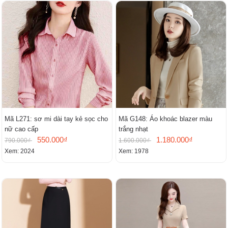
Mã L271: sơ mi dài tay kẻ sọc cho
Mã G148: Áo khoác blazer màu
nữ cao cấp
trắng nhạt
550.000₫
1.180.000₫
790.000₫
1.600.000₫
Xem: 2024
Xem: 1978