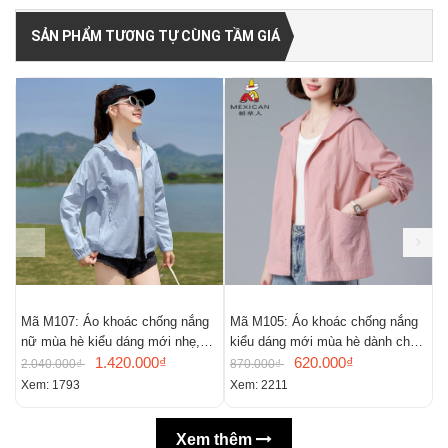
SẢN PHẨM TƯƠNG TỰ CÙNG TẦM GIÁ
Mã M107: Áo khoác chống nắng
Mã M105: Áo khoác chống nắng
M
nữ mùa hè kiểu dáng mới nhẹ,
kiểu dáng mới mùa hè dành cho
r
thoáng khí,
1.420.000₫
nữ
620.000₫
c
2.040.000₫
870.000₫
7
Xem: 1793
Xem: 2211
X
Xem thêm