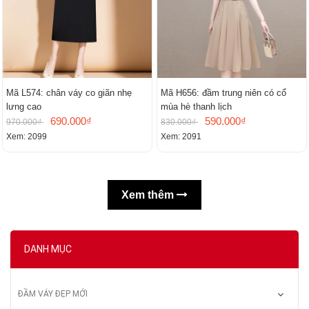
Mã L574: chân váy co giãn nhẹ
Mã H656: đầm trung niên có cổ
lưng cao
mùa hè thanh lịch
690.000₫
590.000₫
970.000₫
830.000₫
Xem: 2099
Xem: 2091
Xem thêm
DANH MỤC
ĐẦM VÁY ĐẸP MỚI