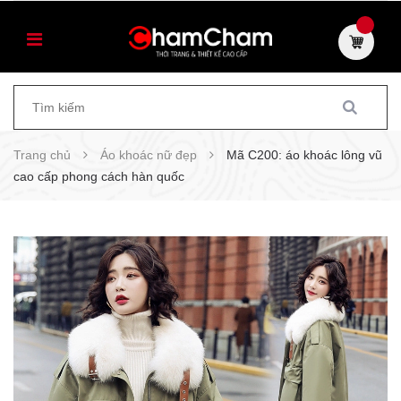
Trang chủ
Áo khoác nữ đẹp
Mã C200: áo khoác lông vũ
cao cấp phong cách hàn quốc