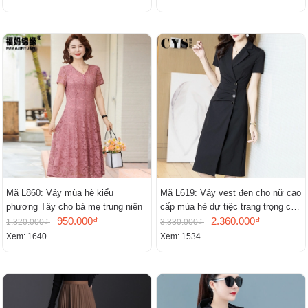
Mã L860: Váy mùa hè kiểu
Mã L619: Váy vest đen cho nữ cao
phương Tây cho bà mẹ trung niên
cấp mùa hè dự tiệc trang trọng cao
950.000₫
cấp
2.360.000₫
1.320.000₫
3.330.000₫
Xem: 1640
Xem: 1534