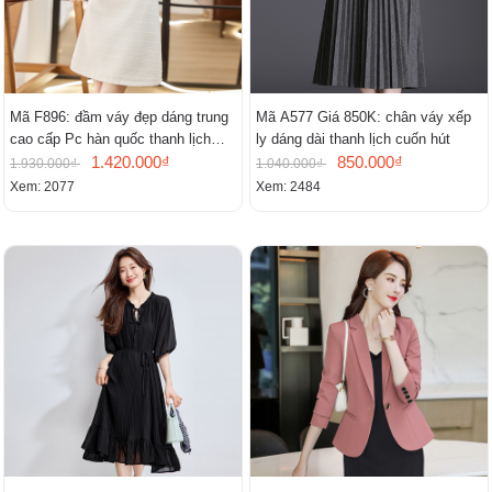
Mã F896: đầm váy đẹp dáng trung
Mã A577 Giá 850K: chân váy xếp
cao cấp Pc hàn quốc thanh lịch
ly dáng dài thanh lịch cuốn hút
mới
1.420.000₫
850.000₫
1.930.000₫
1.040.000₫
Xem: 2077
Xem: 2484