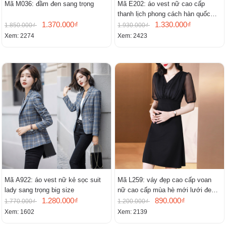
Mã M036: đầm đen sang trọng
Mã E202: áo vest nữ cao cấp
thanh lịch phong cách hàn quốc
1.370.000₫
mới
1.330.000₫
1.850.000₫
1.930.000₫
Xem: 2274
Xem: 2423
Mã A922: áo vest nữ kẻ sọc suit
Mã L259: váy đẹp cao cấp voan
lady sang trọng big size
nữ cao cấp mùa hè mới lưới đen
1.280.000₫
cao cấp khí chất nhỏ tay ngắn
890.000₫
1.770.000₫
1.200.000₫
Xem: 1602
Xem: 2139