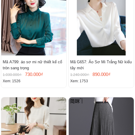
Mã A799: áo sơ mi nữ thiết kế cổ
Mã G657: Áo Sơ Mi Trắng Nữ kiểu
tròn sang trọng
tây mới
730.000₫
890.000₫
1.030.000₫
1.240.000₫
Xem: 1526
Xem: 1753