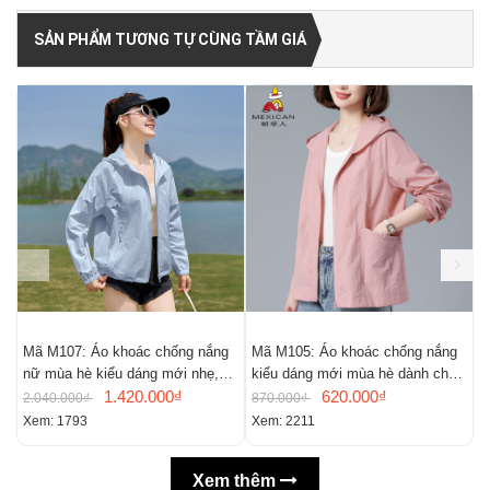
SẢN PHẨM TƯƠNG TỰ CÙNG TẦM GIÁ
Mã M107: Áo khoác chống nắng
Mã M105: Áo khoác chống nắng
M
nữ mùa hè kiểu dáng mới nhẹ,
kiểu dáng mới mùa hè dành cho
r
thoáng khí,
1.420.000₫
nữ
620.000₫
c
2.040.000₫
870.000₫
7
Xem: 1793
Xem: 2211
X
Xem thêm