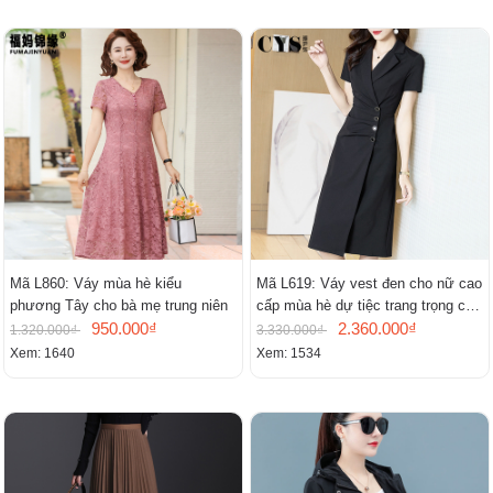
Mã L860: Váy mùa hè kiểu
Mã L619: Váy vest đen cho nữ cao
phương Tây cho bà mẹ trung niên
cấp mùa hè dự tiệc trang trọng cao
950.000₫
cấp
2.360.000₫
1.320.000₫
3.330.000₫
Xem: 1640
Xem: 1534