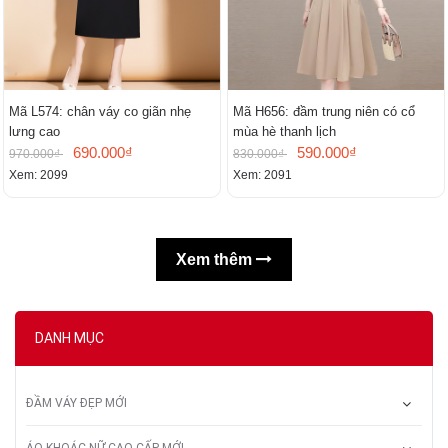
Mã L574: chân váy co giãn nhẹ
Mã H656: đầm trung niên có cổ
lưng cao
mùa hè thanh lịch
690.000₫
590.000₫
970.000₫
830.000₫
Xem: 2099
Xem: 2091
Xem thêm
DANH MỤC
ĐẦM VÁY ĐẸP MỚI
ÁO KHOÁC NỮ CAO CẤP MỚI