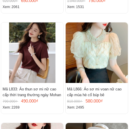
cổ chữ V, đầm midi tay ngắn thanh
650.000₫
750.000₫
920.000₫
1.040.000₫
lịch.
Xem: 2061
Xem: 1531
Mã L833: Áo thun sơ mi nữ cao
Mã L866: Áo sơ mi voan nữ cao
cấp thời trang thường ngày Mohan
cấp mùa hè cổ búp bê
490.000₫
580.000₫
700.000₫
810.000₫
Xem: 2269
Xem: 2495