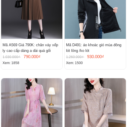
Mã A569 Giá 790K: chân váy xếp
Mã D491: áo khoác gió mùa đông
ly cao cấp dáng a dài quá gối
lót lông /ko lót
790.000₫
930.000₫
1.030.000₫
1.260.000₫
Xem: 1858
Xem: 1500