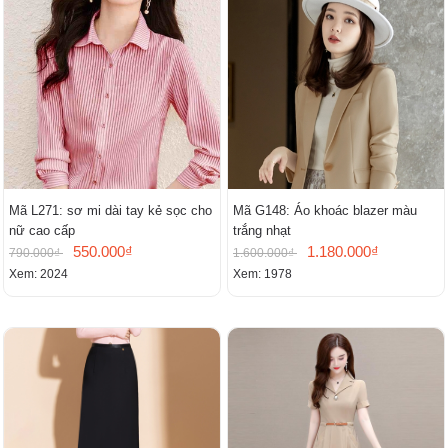
Mã L271: sơ mi dài tay kẻ sọc cho
Mã G148: Áo khoác blazer màu
nữ cao cấp
trắng nhạt
550.000₫
1.180.000₫
790.000₫
1.600.000₫
Xem: 2024
Xem: 1978