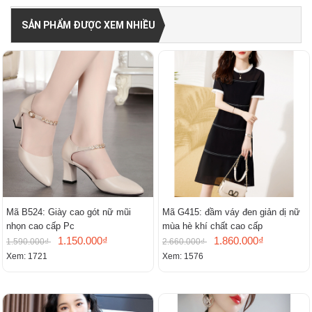
SẢN PHẨM ĐƯỢC XEM NHIỀU
Mã B524: Giày cao gót nữ mũi
Mã G415: đầm váy đen giản dị nữ
nhọn cao cấp Pc
mùa hè khí chất cao cấp
1.150.000₫
1.860.000₫
1.590.000₫
2.660.000₫
Xem: 1721
Xem: 1576