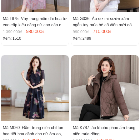
Mã L875: Váy trung niên dài hoa tơ
Mã G036: Áo sơ mi sườn xám
cao cấp kiểu dáng nữ cao cấp cao
ngắn tay mùa hè cổ điển mới cổ
cấp thần
980.000₫
đứng
710.000₫
1.390.000₫
990.000₫
Xem: 1510
Xem: 2489
Mã M060: Đầm trung niên chiffon
Mã K787: áo khoác phao ấm trung
họa tiết hoa dành cho nữ ôm eo,
niên mùa đông