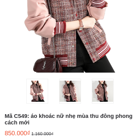
Mã C549: áo khoác nữ nhẹ mùa thu đông phong
cách mới
850.000₫
1.160.000₫