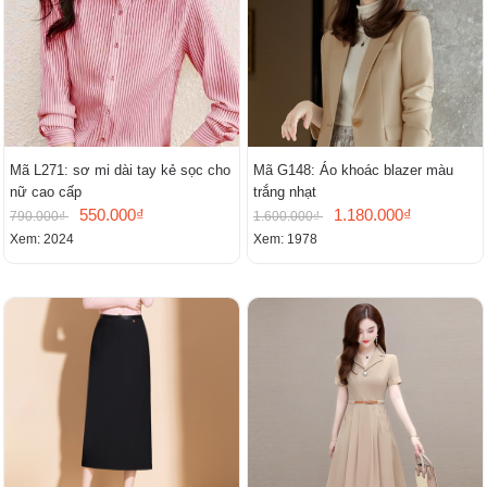
Mã L271: sơ mi dài tay kẻ sọc cho
Mã G148: Áo khoác blazer màu
nữ cao cấp
trắng nhạt
550.000₫
1.180.000₫
790.000₫
1.600.000₫
Xem: 2024
Xem: 1978