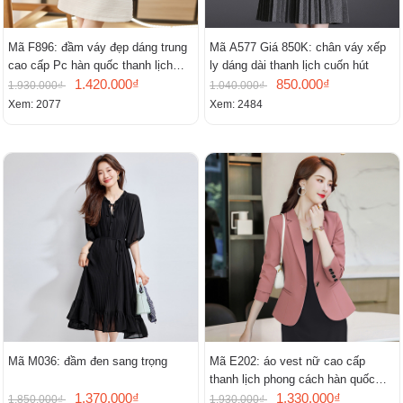
Mã F896: đầm váy đẹp dáng trung
Mã A577 Giá 850K: chân váy xếp
cao cấp Pc hàn quốc thanh lịch
ly dáng dài thanh lịch cuốn hút
mới
1.420.000₫
850.000₫
1.930.000₫
1.040.000₫
Xem: 2077
Xem: 2484
Mã M036: đầm đen sang trọng
Mã E202: áo vest nữ cao cấp
thanh lịch phong cách hàn quốc
1.370.000₫
mới
1.330.000₫
1.850.000₫
1.930.000₫