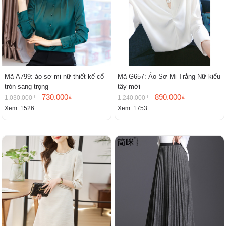
Mã A799: áo sơ mi nữ thiết kế cổ
Mã G657: Áo Sơ Mi Trắng Nữ kiểu
tròn sang trọng
tây mới
730.000₫
890.000₫
1.030.000₫
1.240.000₫
Xem: 1526
Xem: 1753