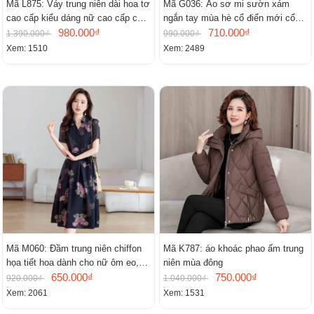
Mã L875: Váy trung niên dài hoa tơ
Mã G036: Áo sơ mi sườn xám
cao cấp kiểu dáng nữ cao cấp cao
ngắn tay mùa hè cổ điển mới cổ
cấp thần
980.000₫
đứng
710.000₫
1.390.000₫
990.000₫
Xem: 1510
Xem: 2489
Mã M060: Đầm trung niên chiffon
Mã K787: áo khoác phao ấm trung
họa tiết hoa dành cho nữ ôm eo,
niên mùa đông
cổ chữ V, đầm midi tay ngắn thanh
650.000₫
750.000₫
920.000₫
1.040.000₫
lịch.
Xem: 2061
Xem: 1531