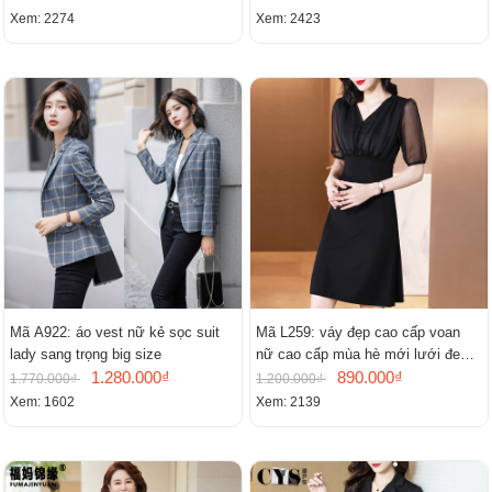
Xem: 2274
Xem: 2423
Mã A922: áo vest nữ kẻ sọc suit
Mã L259: váy đẹp cao cấp voan
lady sang trọng big size
nữ cao cấp mùa hè mới lưới đen
1.280.000₫
cao cấp khí chất nhỏ tay ngắn
890.000₫
1.770.000₫
1.200.000₫
Xem: 1602
Xem: 2139