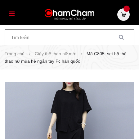
Trang chủ
Giày thể thao nữ mới
Mã C805: set bộ thể
thao nữ mùa hè ngắn tay Pc hàn quốc