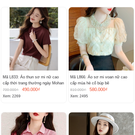
Mã L833: Áo thun sơ mi nữ cao
Mã L866: Áo sơ mi voan nữ cao
cấp thời trang thường ngày Mohan
cấp mùa hè cổ búp bê
490.000₫
580.000₫
700.000₫
810.000₫
Xem: 2269
Xem: 2495