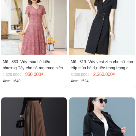
Mã L860: Váy mùa hè kiểu
Mã L619: Váy vest đen cho nữ cao
phương Tây cho bà mẹ trung niên
cấp mùa hè dự tiệc trang trọng cao
950.000₫
cấp
2.360.000₫
1.320.000₫
3.330.000₫
Xem: 1640
Xem: 1534