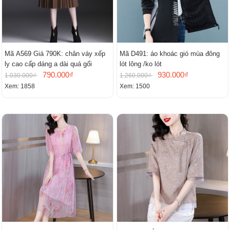
Mã A569 Giá 790K: chân váy xếp
Mã D491: áo khoác gió mùa đông
ly cao cấp dáng a dài quá gối
lót lông /ko lót
790.000₫
930.000₫
1.030.000₫
1.260.000₫
Xem: 1858
Xem: 1500