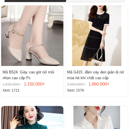
Mã B524: Giày cao gót nữ mũi
Mã G415: đầm váy đen giản dị nữ
nhọn cao cấp Pc
mùa hè khí chất cao cấp
1.150.000₫
1.860.000₫
1.590.000₫
2.660.000₫
Xem: 1721
Xem: 1576