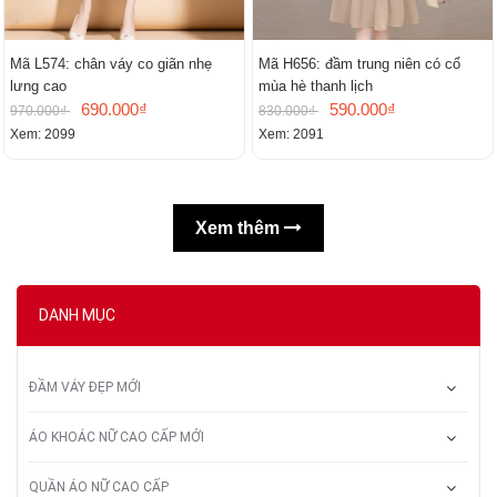
Mã L574: chân váy co giãn nhẹ
Mã H656: đầm trung niên có cổ
lưng cao
mùa hè thanh lịch
690.000₫
590.000₫
970.000₫
830.000₫
Xem: 2099
Xem: 2091
Xem thêm
DANH MỤC
ĐẦM VÁY ĐẸP MỚI
ÁO KHOÁC NỮ CAO CẤP MỚI
QUẦN ÁO NỮ CAO CẤP