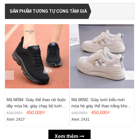
SẢN PHẨM TƯƠNG TỰ CÙNG TẦM GIÁ
Mã M094: Giày thể thao nữ buộc
Mã M092: Giày lưới kiểu mới
M
dây mùa hè, giày chạy bộ lưới
mùa hè giày thể thao trắng khoét
D
đơn màu đen khoét rỗng
450.000₫
lỗ mùa hè
450.000₫
k
630.000₫
640.000₫
8
Xem: 2427
Xem: 2431
X
Xem thêm