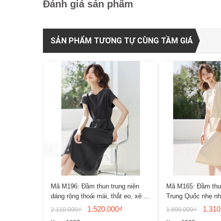
Đánh giá sản phẩm
SẢN PHẨM TƯƠNG TỰ CÙNG TẦM GIÁ
Mã M196: Đầm thun trung niên
Mã M165: Đầm thun
dáng rộng thoải mái, thắt eo, xẻ tà
Trung Quốc nhẹ nh
sau
của Mo Han
1.520.000₫
1.310
2.110.000₫
1.890.000₫