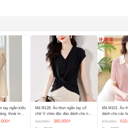
 tay ngắn kiểu
Mã M128: Áo thun ngắn tay cổ
Mã M101: Áo th
àng, thoải mái
chữ V chéo độc đáo dành cho nữ
dành cho các b
sm
.000₫
380.000₫
610
520.000₫
870.000₫