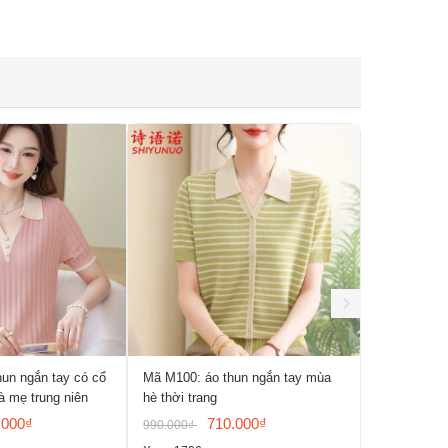
un ngắn tay có cổ
Mã M100: áo thun ngắn tay mùa
Mã M064: Á
à mẹ trung niên
hè thời trang
giản và đa 
liệu có họa t
.000₫
710.000₫
990.000₫
1.060.000₫