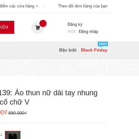
 điểm các cửa hàng
Theo dõi đơn hàng của bạn
Đăng ký
KIẾM
hoặc
Đăng nhập
Đặc biệt
Black Friday
39: Áo thun nữ dài tay nhung
 cổ chữ V
00₫
890.000₫
u: