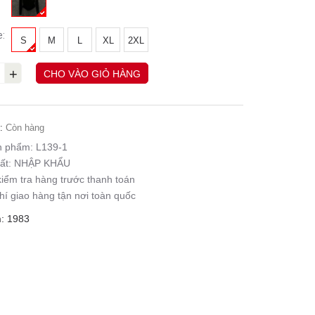
e:
S
M
L
XL
2XL
+
CHO VÀO GIỎ HÀNG
:
Còn hàng
n phẩm:
L139-1
ất:
NHẬP KHẨU
iểm tra hàng trước thanh toán
hí giao hàng tận nơi toàn quốc
: 1983