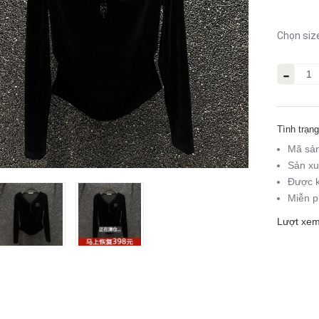
Chọn siz
-
Tình trạng
Mã sả
Sản xu
Được k
Miễn p
Lượt xem