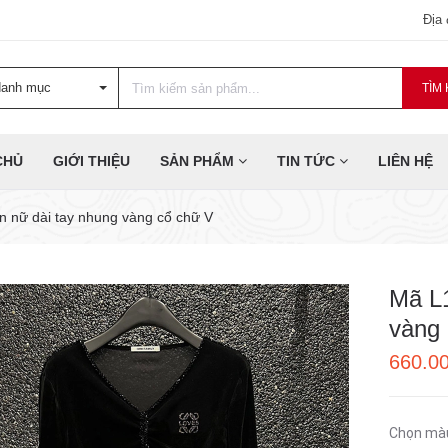
Địa
danh mục
TÌM 
CHỦ
GIỚI THIỆU
SẢN PHẨM
TIN TỨC
LIÊN HỆ
n nữ dài tay nhung vàng cổ chữ V
Mã L1
vàng
660.0
Chọn mà