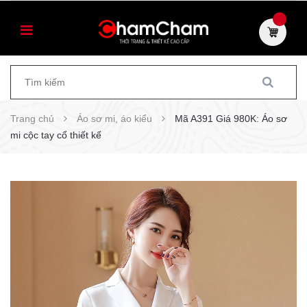
Trang chủ
Áo sơ mi, áo kiểu
Mã A391 Giá 980K: Áo sơ
mi cộc tay cổ thiết kế