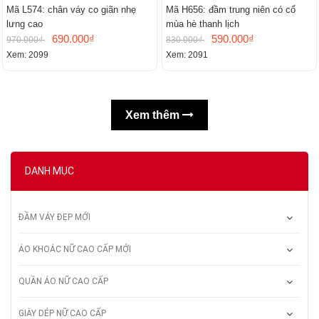
Mã L574: chân váy co giãn nhẹ
Mã H656: đầm trung niên có cổ
lưng cao
mùa hè thanh lịch
690.000₫
590.000₫
970.000₫
830.000₫
Xem: 2099
Xem: 2091
Xem thêm
DANH MỤC
ĐẦM VÁY ĐẸP MỚI
ÁO KHOÁC NỮ CAO CẤP MỚI
QUẦN ÁO NỮ CAO CẤP
GIÀY DÉP NỮ CAO CẤP