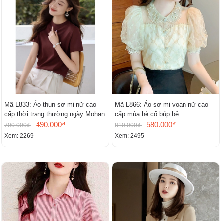
Mã L833: Áo thun sơ mi nữ cao
Mã L866: Áo sơ mi voan nữ cao
cấp thời trang thường ngày Mohan
cấp mùa hè cổ búp bê
490.000₫
580.000₫
700.000₫
810.000₫
Xem: 2269
Xem: 2495