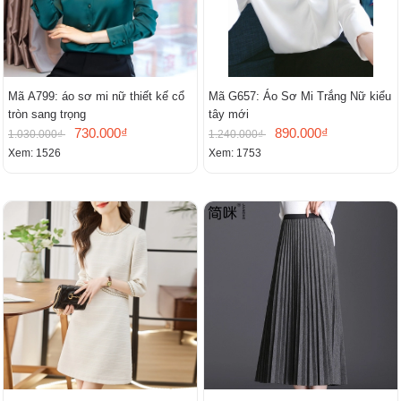
Mã A799: áo sơ mi nữ thiết kế cổ
Mã G657: Áo Sơ Mi Trắng Nữ kiểu
tròn sang trọng
tây mới
730.000₫
890.000₫
1.030.000₫
1.240.000₫
Xem: 1526
Xem: 1753