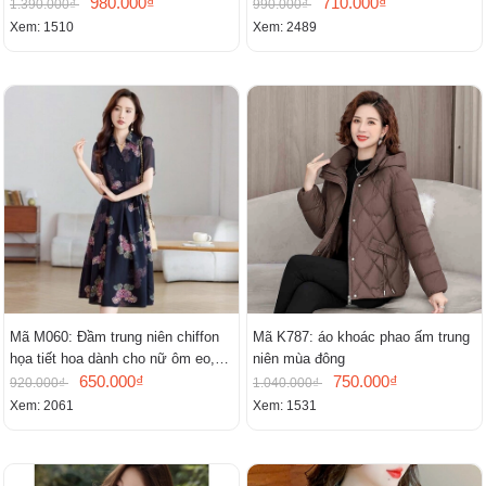
cấp thần
980.000₫
đứng
710.000₫
1.390.000₫
990.000₫
Xem: 1510
Xem: 2489
Mã M060: Đầm trung niên chiffon
Mã K787: áo khoác phao ấm trung
họa tiết hoa dành cho nữ ôm eo,
niên mùa đông
cổ chữ V, đầm midi tay ngắn thanh
650.000₫
750.000₫
920.000₫
1.040.000₫
lịch.
Xem: 2061
Xem: 1531