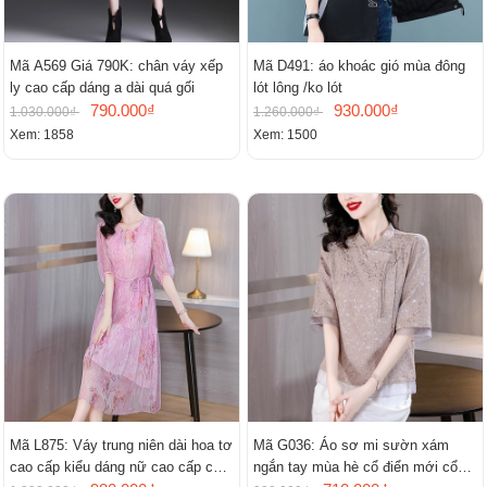
Mã A569 Giá 790K: chân váy xếp
Mã D491: áo khoác gió mùa đông
ly cao cấp dáng a dài quá gối
lót lông /ko lót
790.000₫
930.000₫
1.030.000₫
1.260.000₫
Xem: 1858
Xem: 1500
Mã L875: Váy trung niên dài hoa tơ
Mã G036: Áo sơ mi sườn xám
cao cấp kiểu dáng nữ cao cấp cao
ngắn tay mùa hè cổ điển mới cổ