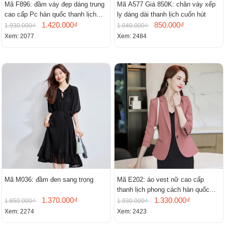
Mã F896: đầm váy đẹp dáng trung
Mã A577 Giá 850K: chân váy xếp
cao cấp Pc hàn quốc thanh lịch
ly dáng dài thanh lịch cuốn hút
mới
1.420.000₫
850.000₫
1.930.000₫
1.040.000₫
Xem: 2077
Xem: 2484
Mã M036: đầm đen sang trọng
Mã E202: áo vest nữ cao cấp
thanh lịch phong cách hàn quốc
1.370.000₫
mới
1.330.000₫
1.850.000₫
1.930.000₫
Xem: 2274
Xem: 2423