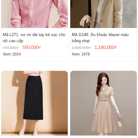
Mã L271: sơ mi dài tay kẻ sọc cho
Mã G148: Áo khoác blazer màu
nữ cao cấp
trắng nhạt
550.000₫
1.180.000₫
790.000₫
1.600.000₫
Xem: 2024
Xem: 1978