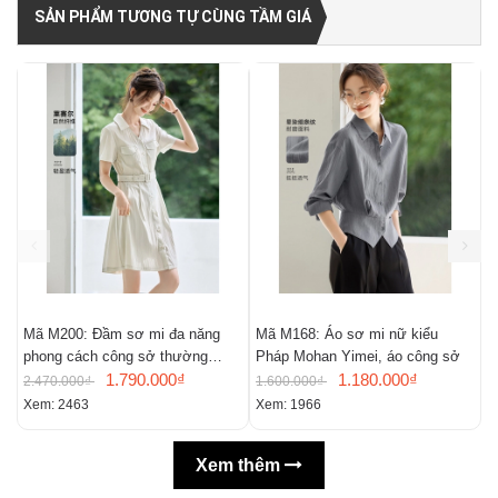
SẢN PHẨM TƯƠNG TỰ CÙNG TẦM GIÁ
Mã M200: Đầm sơ mi đa năng
Mã M168: Áo sơ mi nữ kiểu
M
phong cách công sở thường
Pháp Mohan Yimei, áo công sở
n
ngày
1.790.000₫
1.180.000₫
m
2.470.000₫
1.600.000₫
2
Xem: 2463
Xem: 1966
X
Xem thêm