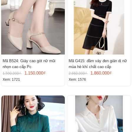
Mã B524: Giày cao gót nữ mũi
Mã G415: đầm váy đen giản dị nữ
nhọn cao cấp Pc
mùa hè khí chất cao cấp
1.150.000₫
1.860.000₫
1.590.000₫
2.660.000₫
Xem: 1721
Xem: 1576