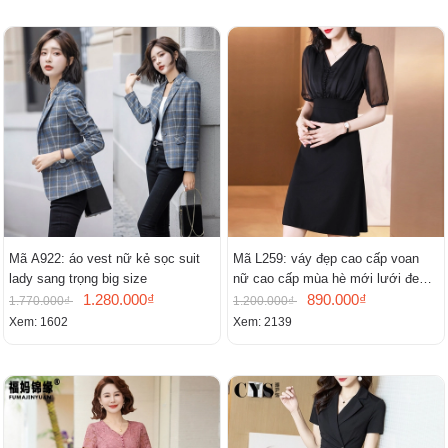
Mã A922: áo vest nữ kẻ sọc suit
Mã L259: váy đẹp cao cấp voan
lady sang trọng big size
nữ cao cấp mùa hè mới lưới đen
1.280.000₫
cao cấp khí chất nhỏ tay ngắn
890.000₫
1.770.000₫
1.200.000₫
Xem: 1602
Xem: 2139