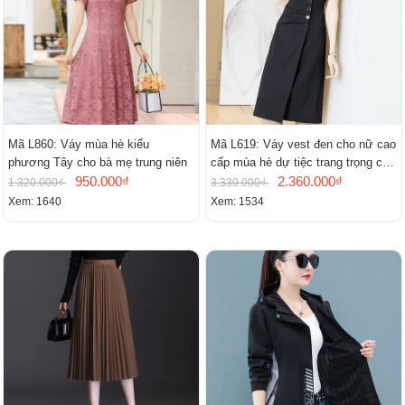
Mã L860: Váy mùa hè kiểu
Mã L619: Váy vest đen cho nữ cao
phương Tây cho bà mẹ trung niên
cấp mùa hè dự tiệc trang trọng cao
950.000₫
cấp
2.360.000₫
1.320.000₫
3.330.000₫
Xem: 1640
Xem: 1534