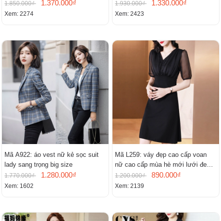
1.370.000₫
mới
1.330.000₫
1.850.000₫
1.930.000₫
Xem: 2274
Xem: 2423
Mã A922: áo vest nữ kẻ sọc suit
Mã L259: váy đẹp cao cấp voan
lady sang trọng big size
nữ cao cấp mùa hè mới lưới đen
1.280.000₫
cao cấp khí chất nhỏ tay ngắn
890.000₫
1.770.000₫
1.200.000₫
Xem: 1602
Xem: 2139