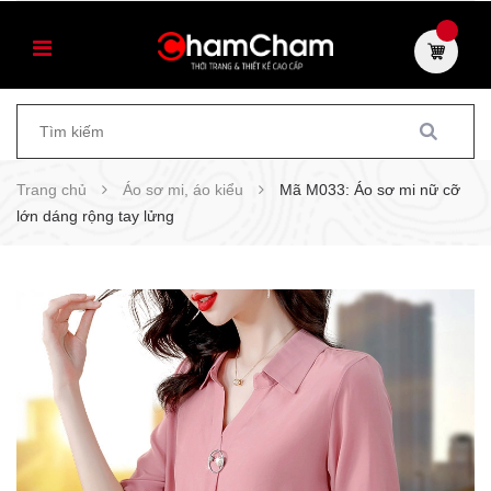
Trang chủ
Áo sơ mi, áo kiểu
Mã M033: Áo sơ mi nữ cỡ
lớn dáng rộng tay lửng