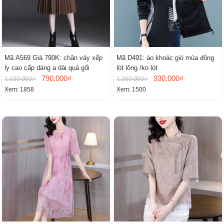
Mã A569 Giá 790K: chân váy xếp
Mã D491: áo khoác gió mùa đông
ly cao cấp dáng a dài quá gối
lót lông /ko lót
790.000₫
930.000₫
1.030.000₫
1.260.000₫
Xem: 1858
Xem: 1500