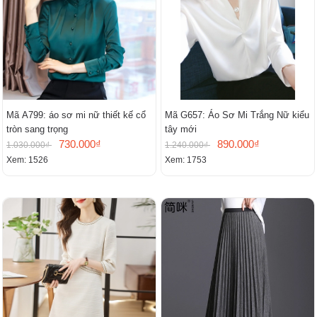
Mã A799: áo sơ mi nữ thiết kế cổ
Mã G657: Áo Sơ Mi Trắng Nữ kiểu
tròn sang trọng
tây mới
730.000₫
890.000₫
1.030.000₫
1.240.000₫
Xem: 1526
Xem: 1753