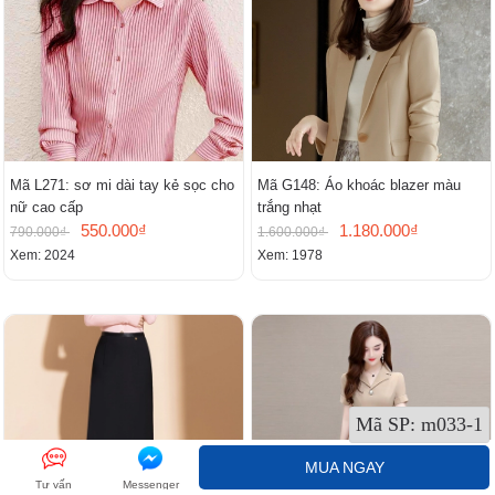
Mã L271: sơ mi dài tay kẻ sọc cho
Mã G148: Áo khoác blazer màu
nữ cao cấp
trắng nhạt
550.000₫
1.180.000₫
790.000₫
1.600.000₫
Xem: 2024
Xem: 1978
Mã SP:
m033-1
MUA NGAY
Tư vấn
Messenger