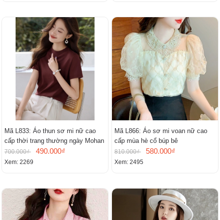
Mã L833: Áo thun sơ mi nữ cao
Mã L866: Áo sơ mi voan nữ cao
cấp thời trang thường ngày Mohan
cấp mùa hè cổ búp bê
490.000₫
580.000₫
700.000₫
810.000₫
Xem: 2269
Xem: 2495