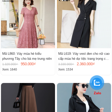
Mã L860: Váy mùa hè kiểu
Mã L619: Váy vest đen cho nữ cao
phương Tây cho bà mẹ trung niên
cấp mùa hè dự tiệc trang trọng cao
950.000₫
cấp
2.360.000₫
1.320.000₫
3.330.000₫
Xem: 1640
Xem: 1534
Zalo