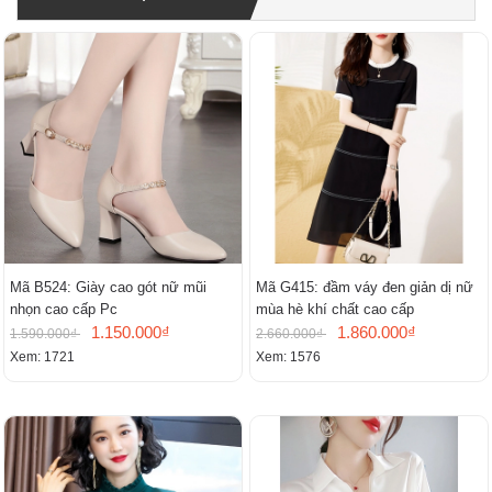
Mã B524: Giày cao gót nữ mũi
Mã G415: đầm váy đen giản dị nữ
nhọn cao cấp Pc
mùa hè khí chất cao cấp
1.150.000₫
1.860.000₫
1.590.000₫
2.660.000₫
Xem: 1721
Xem: 1576