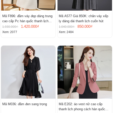
Mã F896: đầm váy đẹp dáng trung
Mã A577 Giá 850K: chân váy xếp
cao cấp Pc hàn quốc thanh lịch
ly dáng dài thanh lịch cuốn hút
mới
1.420.000₫
850.000₫
1.930.000₫
1.040.000₫
Xem: 2077
Xem: 2484
Mã M036: đầm đen sang trọng
Mã E202: áo vest nữ cao cấp
thanh lịch phong cách hàn quốc