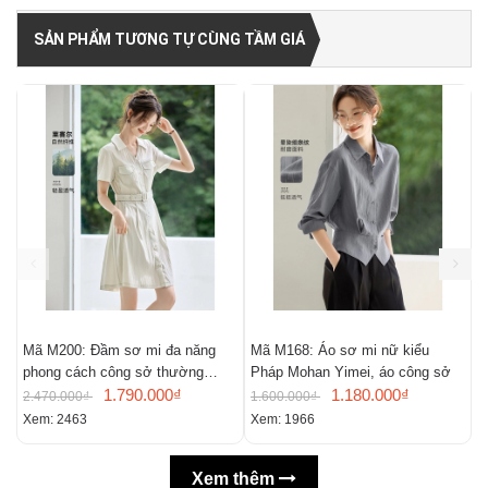
SẢN PHẨM TƯƠNG TỰ CÙNG TẦM GIÁ
Mã M200: Đầm sơ mi đa năng
Mã M168: Áo sơ mi nữ kiểu
M
phong cách công sở thường
Pháp Mohan Yimei, áo công sở
n
ngày
1.790.000₫
1.180.000₫
m
2.470.000₫
1.600.000₫
2
Xem: 2463
Xem: 1966
X
Xem thêm