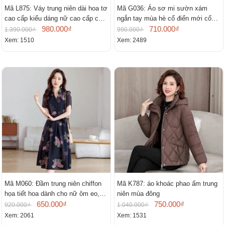
Mã L875: Váy trung niên dài hoa tơ
Mã G036: Áo sơ mi sườn xám
cao cấp kiểu dáng nữ cao cấp cao
ngắn tay mùa hè cổ điển mới cổ
cấp thần
980.000₫
đứng
710.000₫
1.390.000₫
990.000₫
Xem: 1510
Xem: 2489
Mã M060: Đầm trung niên chiffon
Mã K787: áo khoác phao ấm trung
họa tiết hoa dành cho nữ ôm eo,
niên mùa đông
cổ chữ V, đầm midi tay ngắn thanh
650.000₫
750.000₫
920.000₫
1.040.000₫
lịch.
Xem: 2061
Xem: 1531