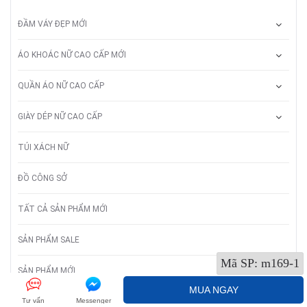
ĐẦM VÁY ĐẸP MỚI
ÁO KHOÁC NỮ CAO CẤP MỚI
QUẦN ÁO NỮ CAO CẤP
GIÀY DÉP NỮ CAO CẤP
TÚI XÁCH NỮ
ĐỒ CÔNG SỞ
TẤT CẢ SẢN PHẨM MỚI
SẢN PHẨM SALE
Mã SP:
m169-1
SẢN PHẨM MỚI
MUA NGAY
ÁO LEN NỮ
Tư vấn
Messenger