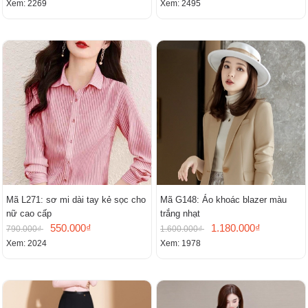
Xem: 2269
Xem: 2495
Mã L271: sơ mi dài tay kẻ sọc cho
Mã G148: Áo khoác blazer màu
nữ cao cấp
trắng nhạt
550.000₫
1.180.000₫
790.000₫
1.600.000₫
Xem: 2024
Xem: 1978