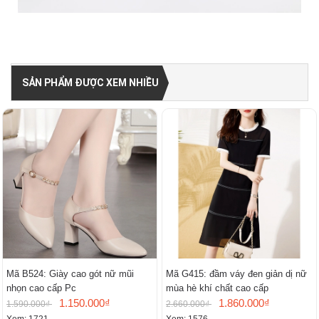
SẢN PHẨM ĐƯỢC XEM NHIỀU
Mã B524: Giày cao gót nữ mũi
Mã G415: đầm váy đen giản dị nữ
nhọn cao cấp Pc
mùa hè khí chất cao cấp
1.150.000₫
1.860.000₫
1.590.000₫
2.660.000₫