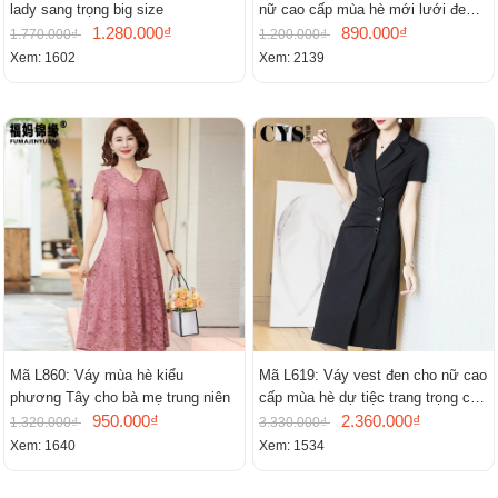
lady sang trọng big size
nữ cao cấp mùa hè mới lưới đen
1.280.000₫
cao cấp khí chất nhỏ tay ngắn
890.000₫
1.770.000₫
1.200.000₫
Xem: 1602
Xem: 2139
Mã L860: Váy mùa hè kiểu
Mã L619: Váy vest đen cho nữ cao
phương Tây cho bà mẹ trung niên
cấp mùa hè dự tiệc trang trọng cao
950.000₫
cấp
2.360.000₫
1.320.000₫
3.330.000₫
Xem: 1640
Xem: 1534