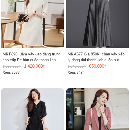
Mã F896: đầm váy đẹp dáng trung
Mã A577 Giá 850K: chân váy xếp
cao cấp Pc hàn quốc thanh lịch
ly dáng dài thanh lịch cuốn hút
mới
1.420.000₫
850.000₫
1.930.000₫
1.040.000₫
Xem: 2077
Xem: 2484