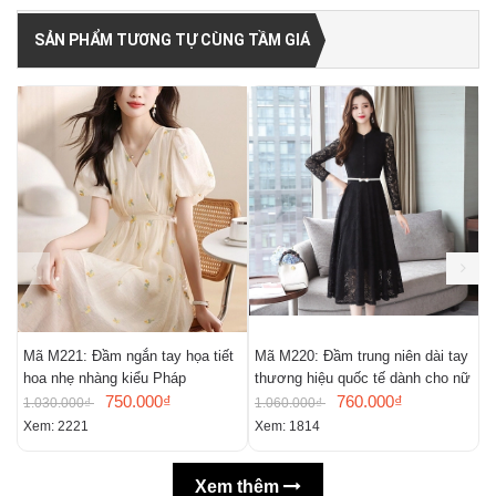
SẢN PHẨM TƯƠNG TỰ CÙNG TẦM GIÁ
Mã M221: Đầm ngắn tay họa tiết
Mã M220: Đầm trung niên dài tay
M
hoa nhẹ nhàng kiểu Pháp
thương hiệu quốc tế dành cho nữ
m
750.000₫
760.000₫
n
1.030.000₫
1.060.000₫
9
Xem: 2221
Xem: 1814
X
Xem thêm