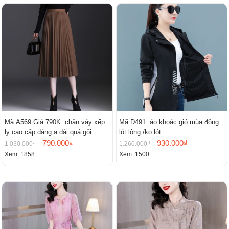
Mã A569 Giá 790K: chân váy xếp
Mã D491: áo khoác gió mùa đông
ly cao cấp dáng a dài quá gối
lót lông /ko lót
790.000₫
930.000₫
1.030.000₫
1.260.000₫
Xem: 1858
Xem: 1500