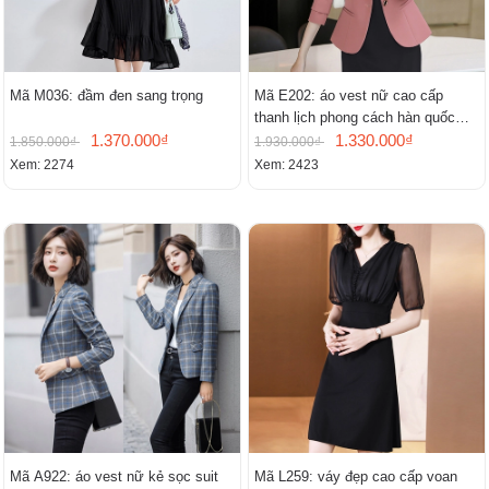
Mã M036: đầm đen sang trọng
Mã E202: áo vest nữ cao cấp
thanh lịch phong cách hàn quốc
1.370.000₫
mới
1.330.000₫
1.850.000₫
1.930.000₫
Xem: 2274
Xem: 2423
Mã A922: áo vest nữ kẻ sọc suit
Mã L259: váy đẹp cao cấp voan