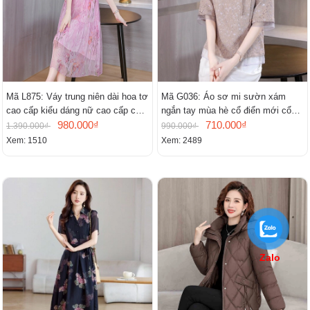
Mã L875: Váy trung niên dài hoa tơ
Mã G036: Áo sơ mi sườn xám
cao cấp kiểu dáng nữ cao cấp cao
ngắn tay mùa hè cổ điển mới cổ
cấp thần
980.000₫
đứng
710.000₫
1.390.000₫
990.000₫
Xem: 1510
Xem: 2489
Zalo