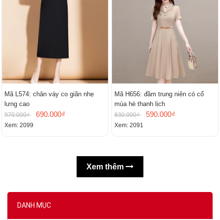
Mã L574: chân váy co giãn nhẹ
Mã H656: đầm trung niên có cổ
lưng cao
mùa hè thanh lịch
690.000₫
590.000₫
970.000₫
830.000₫
Xem: 2099
Xem: 2091
Xem thêm
DANH MỤC