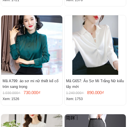
Xem: 1721
Xem: 1576
Mã A799: áo sơ mi nữ thiết kế cổ
Mã G657: Áo Sơ Mi Trắng Nữ kiểu
tròn sang trọng
tây mới
730.000₫
890.000₫
1.030.000₫
1.240.000₫
Xem: 1526
Xem: 1753