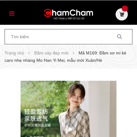
Trang chủ
Đầm váy đẹp mới
Mã M169: Đầm sơ mi kẻ
caro nhẹ nhàng Mo Han Yi Mei, mẫu mới Xuân/Hè