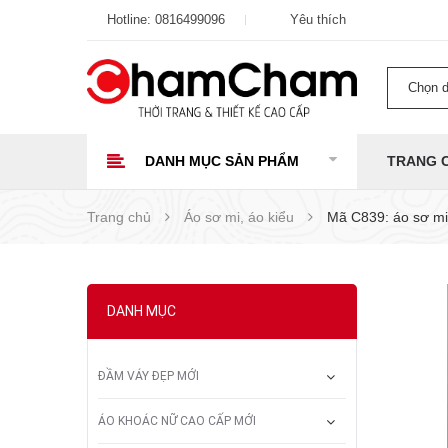
Hotline:
0816499096
Yêu thích
Chọn 
DANH MỤC SẢN PHẨM
TRANG 
Trang chủ
Áo sơ mi, áo kiểu
Mã C839: áo sơ mi
DANH MỤC
ĐẦM VÁY ĐẸP MỚI
ÁO KHOÁC NỮ CAO CẤP MỚI