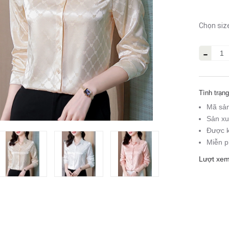
Chọn siz
-
Tình trạng
Mã sả
Sản xu
Được k
Miễn p
Lượt xem