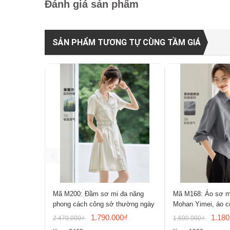
Đánh giá sản phẩm
SẢN PHẨM TƯƠNG TỰ CÙNG TẦM GIÁ
Mã M200: Đầm sơ mi đa năng
Mã M168: Áo sơ m
phong cách công sở thường ngày
Mohan Yimei, áo c
1.790.000₫
1.180
2.470.000₫
1.600.000₫