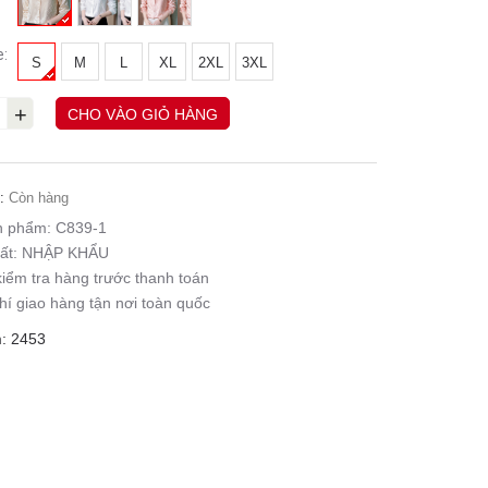
e:
S
M
L
XL
2XL
3XL
+
CHO VÀO GIỎ HÀNG
:
Còn hàng
n phẩm:
C839-1
ất:
NHẬP KHẨU
iểm tra hàng trước thanh toán
hí giao hàng tận nơi toàn quốc
: 2453