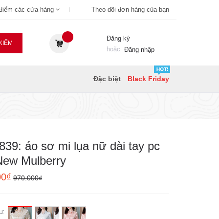
 điểm các cửa hàng
Theo dõi đơn hàng của bạn
Đăng ký
KIẾM
hoặc
Đăng nhập
Đặc biệt
Black Friday
39: áo sơ mi lụa nữ dài tay pc
New Mulberry
00₫
970.000₫
u: