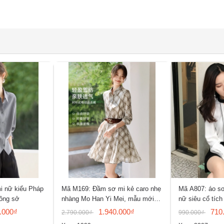
i nữ kiểu Pháp
Mã M169: Đầm sơ mi kẻ caro nhẹ
Mã A807: áo sơ
ông sở
nhàng Mo Han Yi Mei, mẫu mới
nữ siêu cổ tích
Xuân/Hè
.000₫
1.940.000₫
710
2.790.000₫
990.000₫