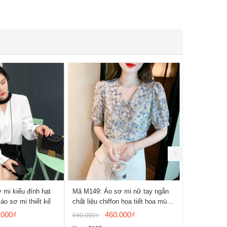
 mi kiểu đính hạt
Mã M149: Áo sơ mi nữ tay ngắn
Mã M147: Á
 áo sơ mi thiết kế
chất liệu chiffon họa tiết hoa mùa
cotton và la
hè
.000₫
460.000₫
640.000₫
970.000₫