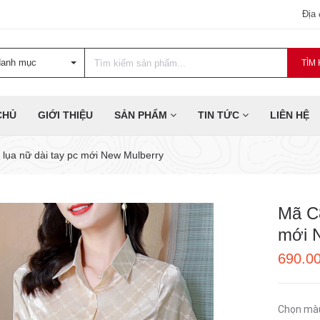
Địa
danh mục
TÌM 
CHỦ
GIỚI THIỆU
SẢN PHẨM
TIN TỨC
LIÊN HỆ
 lụa nữ dài tay pc mới New Mulberry
Mã C8
mới 
690.0
Chọn mà