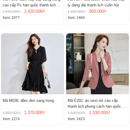
cao cấp Pc hàn quốc thanh lịch
ly dáng dài thanh lịch cuốn hút
mới
1.420.000₫
850.000₫
1.930.000₫
1.040.000₫
Xem: 2077
Xem: 2484
Mã M036: đầm đen sang trọng
Mã E202: áo vest nữ cao cấp
thanh lịch phong cách hàn quốc
1.370.000₫
mới
1.330.000₫
1.850.000₫
1.930.000₫
Xem: 2274
Xem: 2423