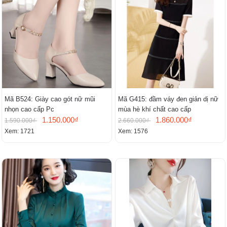
Mã B524: Giày cao gót nữ mũi
Mã G415: đầm váy đen giản dị nữ
nhọn cao cấp Pc
mùa hè khí chất cao cấp
1.150.000₫
1.860.000₫
1.590.000₫
2.660.000₫
Xem: 1721
Xem: 1576