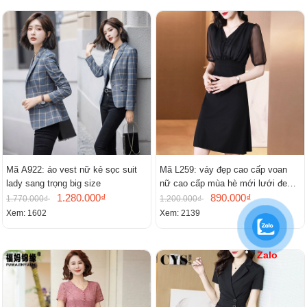
Mã A922: áo vest nữ kẻ sọc suit
Mã L259: váy đẹp cao cấp voan
lady sang trọng big size
nữ cao cấp mùa hè mới lưới đen
1.280.000₫
cao cấp khí chất nhỏ tay ngắn
890.000₫
1.770.000₫
1.200.000₫
Xem: 1602
Xem: 2139
Zalo