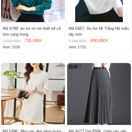
Mã A799: áo sơ mi nữ thiết kế cổ
Mã G657: Áo Sơ Mi Trắng Nữ kiểu
tròn sang trọng
tây mới
730.000₫
890.000₫
1.030.000₫
1.240.000₫
Xem: 1526
Xem: 1753
Mã F896: đầm váy đẹp dáng trung
Mã A577 Giá 850K: chân váy xếp