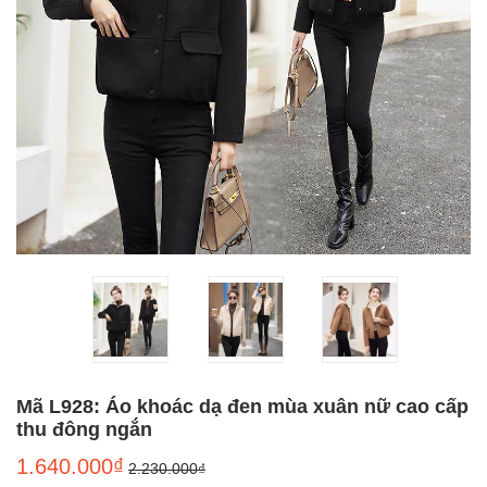
Mã L928: Áo khoác dạ đen mùa xuân nữ cao cấp
thu đông ngắn
1.640.000₫
2.230.000₫