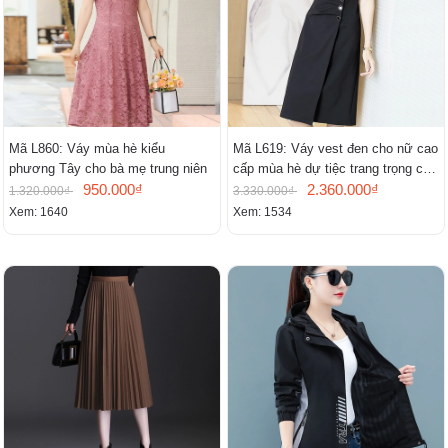
Mã L860: Váy mùa hè kiểu
Mã L619: Váy vest đen cho nữ cao
phương Tây cho bà mẹ trung niên
cấp mùa hè dự tiệc trang trọng cao
950.000₫
cấp
2.360.000₫
1.320.000₫
3.330.000₫
Xem: 1640
Xem: 1534