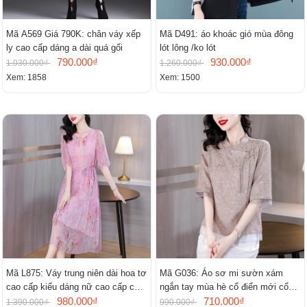
Mã A569 Giá 790K: chân váy xếp
Mã D491: áo khoác gió mùa đông
ly cao cấp dáng a dài quá gối
lót lông /ko lót
790.000₫
930.000₫
1.030.000₫
1.260.000₫
Xem: 1858
Xem: 1500
Mã L875: Váy trung niên dài hoa tơ
Mã G036: Áo sơ mi sườn xám
cao cấp kiểu dáng nữ cao cấp cao
ngắn tay mùa hè cổ điển mới cổ
cấp thần
980.000₫
đứng
710.000₫
1.390.000₫
990.000₫