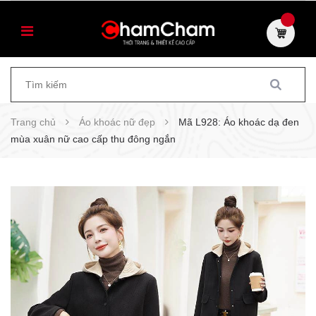
Trang chủ
Áo khoác nữ đẹp
Mã L928: Áo khoác dạ đen
mùa xuân nữ cao cấp thu đông ngắn