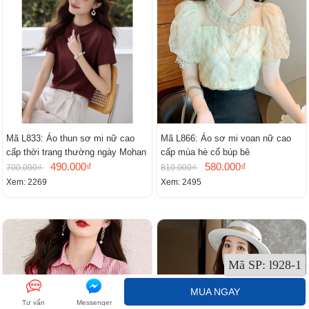
Mã L833: Áo thun sơ mi nữ cao
Mã L866: Áo sơ mi voan nữ cao
cấp thời trang thường ngày Mohan
cấp mùa hè cổ búp bê
490.000₫
580.000₫
700.000₫
810.000₫
Xem: 2269
Xem: 2495
Mã SP:
l928-1
MUA NGAY
Tư vấn
Messenger