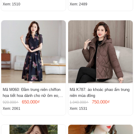
Xem: 1510
Xem: 2489
Mã M060: Đầm trung niên chiffon
Mã K787: áo khoác phao ấm trung
họa tiết hoa dành cho nữ ôm eo,
niên mùa đông
cổ chữ V, đầm midi tay ngắn thanh
650.000₫
750.000₫
920.000₫
1.040.000₫
lịch.
Xem: 2061
Xem: 1531