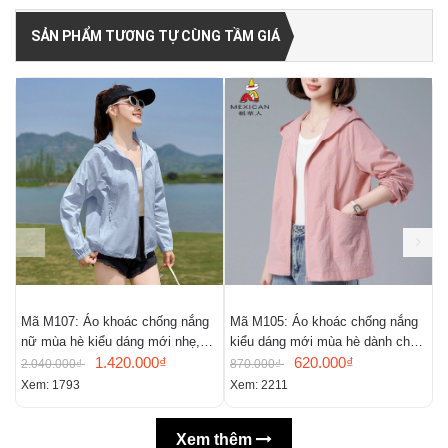
SẢN PHẨM TƯƠNG TỰ CÙNG TẦM GIÁ
Mã M107: Áo khoác chống nắng
Mã M105: Áo khoác chống nắng
M
nữ mùa hè kiểu dáng mới nhẹ,
kiểu dáng mới mùa hè dành cho
r
thoáng khí,
1.420.000₫
nữ
620.000₫
c
2.040.000₫
870.000₫
7
Xem: 1793
Xem: 2211
X
Xem thêm