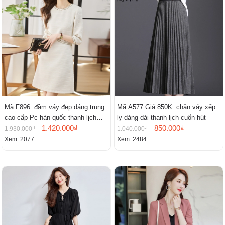
Mã F896: đầm váy đẹp dáng trung
Mã A577 Giá 850K: chân váy xếp
cao cấp Pc hàn quốc thanh lịch
ly dáng dài thanh lịch cuốn hút
mới
1.420.000₫
850.000₫
1.930.000₫
1.040.000₫
Xem: 2077
Xem: 2484