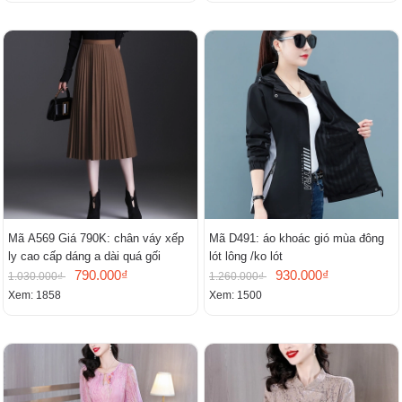
Mã A569 Giá 790K: chân váy xếp
Mã D491: áo khoác gió mùa đông
ly cao cấp dáng a dài quá gối
lót lông /ko lót
790.000₫
930.000₫
1.030.000₫
1.260.000₫
Xem: 1858
Xem: 1500