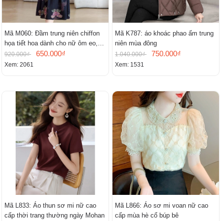
Mã M060: Đầm trung niên chiffon
Mã K787: áo khoác phao ấm trung
họa tiết hoa dành cho nữ ôm eo,
niên mùa đông
cổ chữ V, đầm midi tay ngắn thanh
650.000₫
750.000₫
920.000₫
1.040.000₫
lịch.
Xem: 2061
Xem: 1531
Mã L833: Áo thun sơ mi nữ cao
Mã L866: Áo sơ mi voan nữ cao
cấp thời trang thường ngày Mohan
cấp mùa hè cổ búp bê