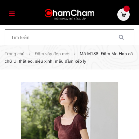
Trang chủ
Đầm váy đẹp mới
Mã M188: Đầm Mo Han cổ
chữ U, thắt eo, siêu xinh, mẫu đầm xếp ly