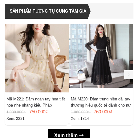
SẢN PHẨM TƯƠNG TỰ CÙNG TẦM GIÁ
Mã M221: Đầm ngắn tay họa tiết
Mã M220: Đầm trung niên dài tay
M
hoa nhẹ nhàng kiểu Pháp
thương hiệu quốc tế dành cho nữ
m
750.000₫
760.000₫
n
1.030.000₫
1.060.000₫
9
Xem: 2221
Xem: 1814
X
Xem thêm