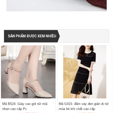
SẢN PHẨM ĐƯỢC XEM NHIỀU
Mã B524: Giày cao gót nữ mũi
Mã G415: đầm váy đen giản dị nữ
nhọn cao cấp Pc
mùa hè khí chất cao cấp