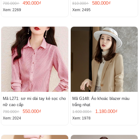
490.000₫
580.000₫
700.000₫
810.000₫
Xem: 2269
Xem: 2495
Mã L271: sơ mi dài tay kẻ sọc cho
Mã G148: Áo khoác blazer màu
nữ cao cấp
trắng nhạt
550.000₫
1.180.000₫
790.000₫
1.600.000₫
Xem: 2024
Xem: 1978