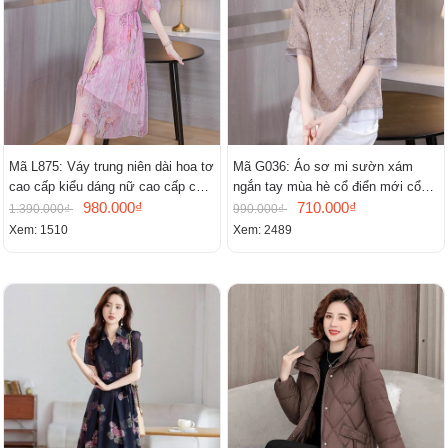
Mã L875: Váy trung niên dài hoa tơ
Mã G036: Áo sơ mi sườn xám
cao cấp kiểu dáng nữ cao cấp cao
ngắn tay mùa hè cổ điển mới cổ
cấp thần
980.000₫
đứng
710.000₫
1.390.000₫
990.000₫
Xem: 1510
Xem: 2489