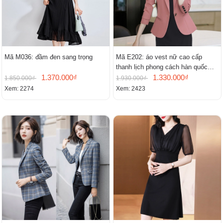
Mã M036: đầm đen sang trọng
Mã E202: áo vest nữ cao cấp
thanh lịch phong cách hàn quốc
1.370.000₫
mới
1.330.000₫
1.850.000₫
1.930.000₫
Xem: 2274
Xem: 2423