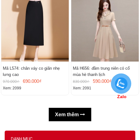
Mã L574: chân váy co giãn nhẹ
Mã H656: đầm trung niên có cổ
lưng cao
mùa hè thanh lịch
690.000₫
590.000₫
970.000₫
830.000₫
Xem: 2099
Xem: 2091
Zalo
Xem thêm
DANH MỤC