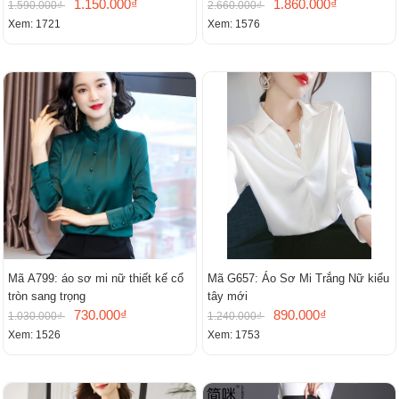
1.150.000₫
1.860.000₫
1.590.000₫
2.660.000₫
Xem: 1721
Xem: 1576
Mã A799: áo sơ mi nữ thiết kế cổ
Mã G657: Áo Sơ Mi Trắng Nữ kiểu
tròn sang trọng
tây mới
730.000₫
890.000₫
1.030.000₫
1.240.000₫
Xem: 1526
Xem: 1753