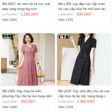
Mã A922: áo vest nữ kẻ sọc suit
Mã L259: váy đẹp cao cấp voan
lady sang trọng big size
nữ cao cấp mùa hè mới lưới đen
1.280.000₫
cao cấp khí chất nhỏ tay ngắn
890.000₫
1.770.000₫
1.200.000₫
Xem: 1602
Xem: 2139
Mã L860: Váy mùa hè kiểu
Mã L619: Váy vest đen cho nữ cao
phương Tây cho bà mẹ trung niên
cấp mùa hè dự tiệc trang trọng cao
950.000₫
cấp
2.360.000₫
1.320.000₫
3.330.000₫
Xem: 1640
Xem: 1534