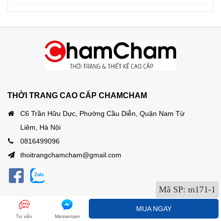
THỜI TRANG CAO CẤP CHAMCHAM
C6 Trần Hữu Dực, Phường Cầu Diễn, Quận Nam Từ
Liêm, Hà Nội
0816499096
thoitrangchamcham@gmail.com
Mã SP:
m171-1
MUA NGAY
Tư vấn
Messenger
CHÍNH SÁCH