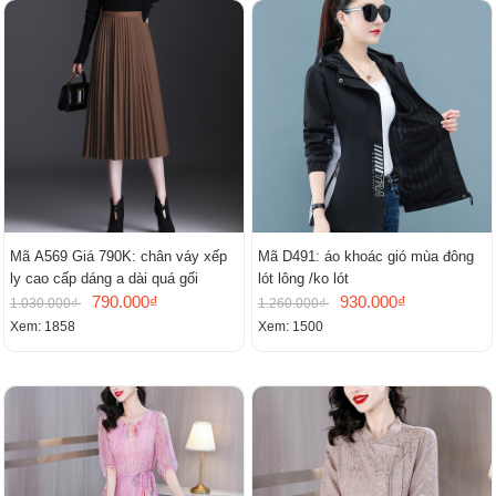
Mã A569 Giá 790K: chân váy xếp
Mã D491: áo khoác gió mùa đông
ly cao cấp dáng a dài quá gối
lót lông /ko lót
790.000₫
930.000₫
1.030.000₫
1.260.000₫
Xem: 1858
Xem: 1500