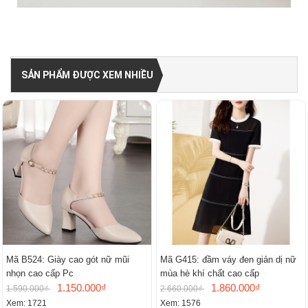
SẢN PHẨM ĐƯỢC XEM NHIỀU
Mã B524: Giày cao gót nữ mũi
Mã G415: đầm váy đen giản dị nữ
nhọn cao cấp Pc
mùa hè khí chất cao cấp
1.150.000₫
1.860.000₫
1.590.000₫
2.660.000₫
Xem: 1721
Xem: 1576