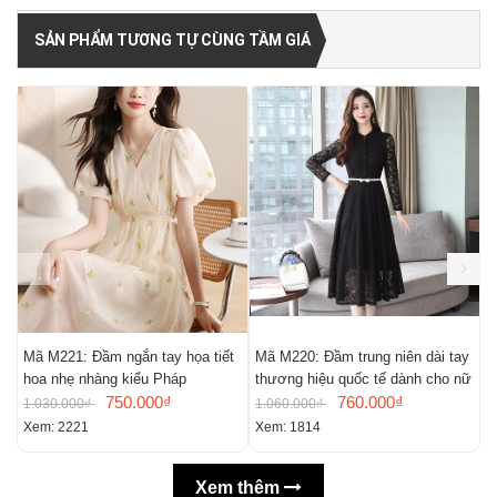
SẢN PHẨM TƯƠNG TỰ CÙNG TẦM GIÁ
Mã M221: Đầm ngắn tay họa tiết
Mã M220: Đầm trung niên dài tay
M
hoa nhẹ nhàng kiểu Pháp
thương hiệu quốc tế dành cho nữ
m
750.000₫
760.000₫
n
1.030.000₫
1.060.000₫
9
Xem: 2221
Xem: 1814
X
Xem thêm