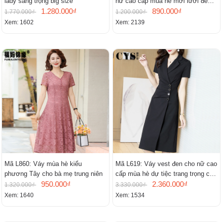
lady sang trọng big size
nữ cao cấp mùa hè mới lưới đen
1.280.000₫
cao cấp khí chất nhỏ tay ngắn
890.000₫
1.770.000₫
1.200.000₫
Xem: 1602
Xem: 2139
Mã L860: Váy mùa hè kiểu
Mã L619: Váy vest đen cho nữ cao
phương Tây cho bà mẹ trung niên
cấp mùa hè dự tiệc trang trọng cao
950.000₫
cấp
2.360.000₫
1.320.000₫
3.330.000₫
Xem: 1640
Xem: 1534