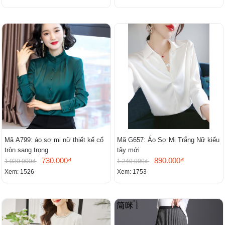
Mã A799: áo sơ mi nữ thiết kế cổ
Mã G657: Áo Sơ Mi Trắng Nữ kiểu
tròn sang trọng
tây mới
730.000₫
890.000₫
1.030.000₫
1.240.000₫
Xem: 1526
Xem: 1753