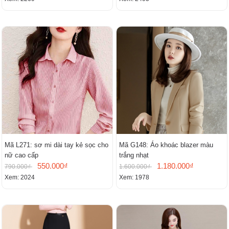
Mã L271: sơ mi dài tay kẻ sọc cho
Mã G148: Áo khoác blazer màu
nữ cao cấp
trắng nhạt
550.000₫
1.180.000₫
790.000₫
1.600.000₫
Xem: 2024
Xem: 1978