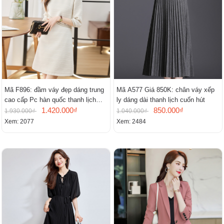
Mã F896: đầm váy đẹp dáng trung
Mã A577 Giá 850K: chân váy xếp
cao cấp Pc hàn quốc thanh lịch
ly dáng dài thanh lịch cuốn hút
mới
1.420.000₫
850.000₫
1.930.000₫
1.040.000₫
Xem: 2077
Xem: 2484