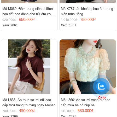
Mã M060: Đầm trung niên chiffon
Mã K787: áo khoác phao ấm trung
họa tiết hoa dành cho nữ ôm eo,
niên mùa đông
cổ chữ V, đầm midi tay ngắn thanh
650.000₫
750.000₫
920.000₫
1.040.000₫
lịch.
Xem: 2061
Xem: 1531
Zalo
Mã L833: Áo thun sơ mi nữ cao
Mã L866: Áo sơ mi voan nữ cao
cấp thời trang thường ngày Mohan
cấp mùa hè cổ búp bê
490.000₫
580.000₫
700.000₫
810.000₫
Xem: 2269
Xem: 2495