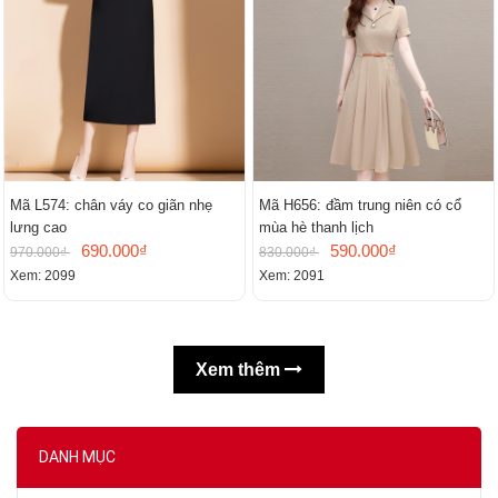
Mã L574: chân váy co giãn nhẹ
Mã H656: đầm trung niên có cổ
lưng cao
mùa hè thanh lịch
690.000₫
590.000₫
970.000₫
830.000₫
Xem: 2099
Xem: 2091
Xem thêm
DANH MỤC