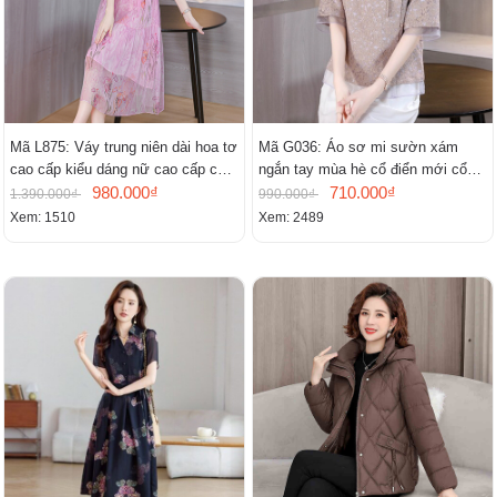
Mã L875: Váy trung niên dài hoa tơ
Mã G036: Áo sơ mi sườn xám
cao cấp kiểu dáng nữ cao cấp cao
ngắn tay mùa hè cổ điển mới cổ
cấp thần
980.000₫
đứng
710.000₫
1.390.000₫
990.000₫
Xem: 1510
Xem: 2489