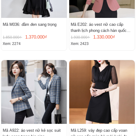
Mã M036: đầm đen sang trọng
Mã E202: áo vest nữ cao cấp
thanh lịch phong cách hàn quốc
1.370.000₫
mới
1.330.000₫
1.850.000₫
1.930.000₫
Xem: 2274
Xem: 2423
Mã A922: áo vest nữ kẻ sọc suit
Mã L259: váy đẹp cao cấp voan