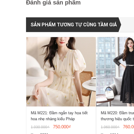
Đánh giá sản phẩm
SẢN PHẨM TƯƠNG TỰ CÙNG TẦM GIÁ
Mã M221: Đầm ngắn tay họa tiết
Mã M220: Đầm trun
hoa nhẹ nhàng kiểu Pháp
thương hiệu quốc 
750.000₫
760.
1.030.000₫
1.060.000₫