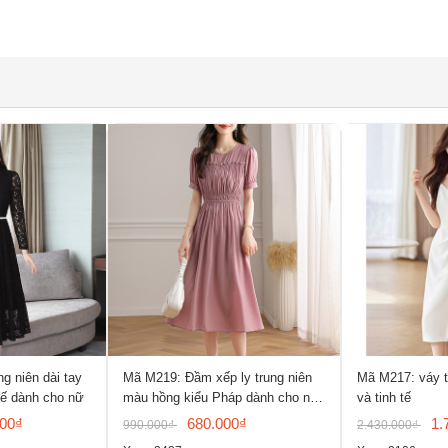
g niên dài tay
Mã M219: Đầm xếp ly trung niên
Mã M217: váy th
tế dành cho nữ
màu hồng kiểu Pháp dành cho nữ,
và tinh tế
mẫu đầm hè
000₫
680.000₫
1.
990.000₫
2.430.000₫