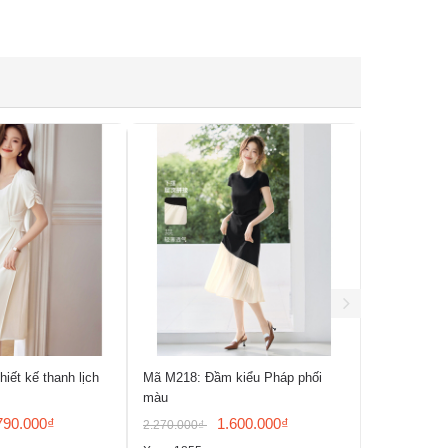
iết kế thanh lịch
Mã M218: Đầm kiểu Pháp phối
Mã M215: Đ
màu
cổ tròn pho
790.000₫
1.600.000₫
2.270.000₫
3.150.000₫