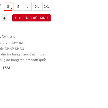
e:
S
M
L
XL
2XL
+
CHO VÀO GIỎ HÀNG
:
Còn hàng
n phẩm:
M210-1
ất:
NHẬP KHẨU
iểm tra hàng trước thanh toán
hí giao hàng tận nơi toàn quốc
: 1723