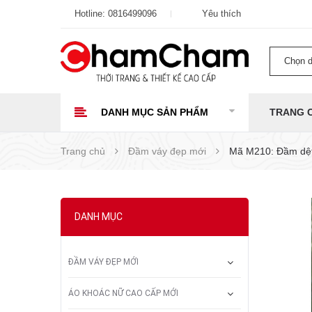
Hotline:
0816499096
Yêu thích
Chọn 
DANH MỤC SẢN PHẨM
TRANG 
Trang chủ
Đầm váy đẹp mới
Mã M210: Đầm dệt
DANH MỤC
ĐẦM VÁY ĐẸP MỚI
ÁO KHOÁC NỮ CAO CẤP MỚI