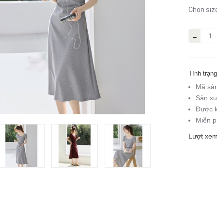
Chọn siz
-
Tình trạng
Mã sả
Sản xu
Được k
Miễn p
Lượt xem