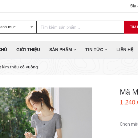
Địa
danh mục
TÌM 
CHỦ
GIỚI THIỆU
SẢN PHẨM
TIN TỨC
LIÊN HỆ
 kim thêu cổ vuông
Mã M
1.240
Chọn mà