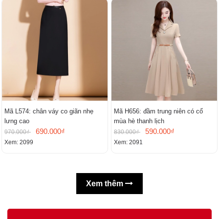
Mã L574: chân váy co giãn nhẹ
Mã H656: đầm trung niên có cổ
lưng cao
mùa hè thanh lịch
690.000₫
590.000₫
970.000₫
830.000₫
Xem: 2099
Xem: 2091
Xem thêm