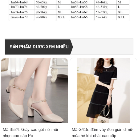
SẢN PHẨM ĐƯỢC XEM NHIỀU
Mã B524: Giày cao gót nữ mũi
Mã G415: đầm váy đen giản dị nữ
nhọn cao cấp Pc
mùa hè khí chất cao cấp