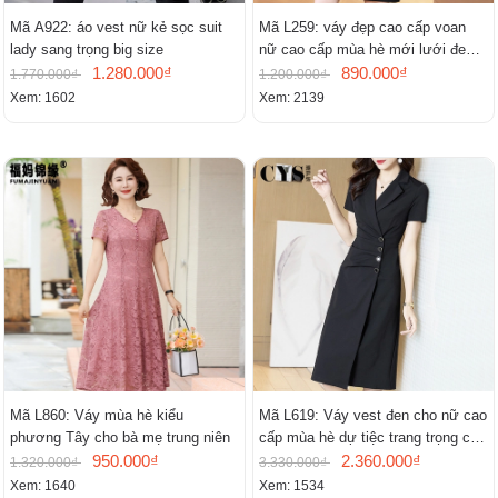
Mã A922: áo vest nữ kẻ sọc suit
Mã L259: váy đẹp cao cấp voan
lady sang trọng big size
nữ cao cấp mùa hè mới lưới đen
1.280.000₫
cao cấp khí chất nhỏ tay ngắn
890.000₫
1.770.000₫
1.200.000₫
Xem: 1602
Xem: 2139
Mã L860: Váy mùa hè kiểu
Mã L619: Váy vest đen cho nữ cao
phương Tây cho bà mẹ trung niên
cấp mùa hè dự tiệc trang trọng cao
950.000₫
cấp
2.360.000₫
1.320.000₫
3.330.000₫
Xem: 1640
Xem: 1534