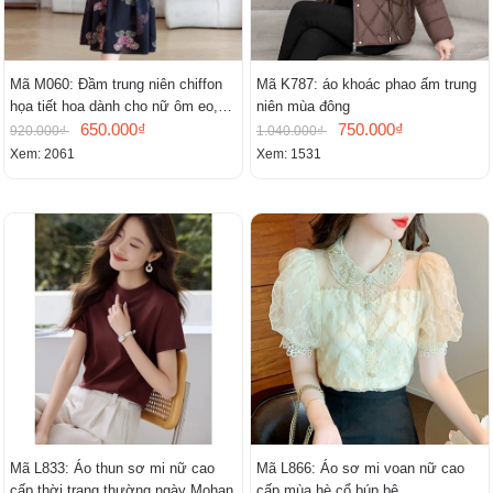
Mã M060: Đầm trung niên chiffon
Mã K787: áo khoác phao ấm trung
họa tiết hoa dành cho nữ ôm eo,
niên mùa đông
cổ chữ V, đầm midi tay ngắn thanh
650.000₫
750.000₫
920.000₫
1.040.000₫
lịch.
Xem: 2061
Xem: 1531
Mã L833: Áo thun sơ mi nữ cao
Mã L866: Áo sơ mi voan nữ cao
cấp thời trang thường ngày Mohan
cấp mùa hè cổ búp bê