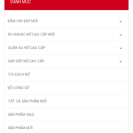
DANH MỤC
ĐẦM VÁY ĐẸP MỚI
ÁO KHOÁC NỮ CAO CẤP MỚI
QUẦN ÁO NỮ CAO CẤP
GIÀY DÉP NỮ CAO CẤP
TÚI XÁCH NỮ
ĐỒ CÔNG SỞ
TẤT CẢ SẢN PHẨM MỚI
SẢN PHẨM SALE
SẢN PHẨM MỚI