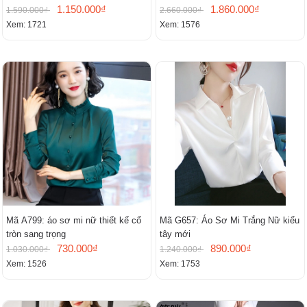
1.150.000₫
1.860.000₫
1.590.000₫
2.660.000₫
Xem: 1721
Xem: 1576
Mã A799: áo sơ mi nữ thiết kế cổ
Mã G657: Áo Sơ Mi Trắng Nữ kiểu
tròn sang trọng
tây mới
730.000₫
890.000₫
1.030.000₫
1.240.000₫
Xem: 1526
Xem: 1753