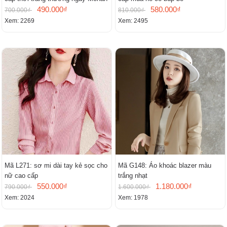
490.000₫
580.000₫
700.000₫
810.000₫
Xem: 2269
Xem: 2495
Mã L271: sơ mi dài tay kẻ sọc cho
Mã G148: Áo khoác blazer màu
nữ cao cấp
trắng nhạt
550.000₫
1.180.000₫
790.000₫
1.600.000₫
Xem: 2024
Xem: 1978