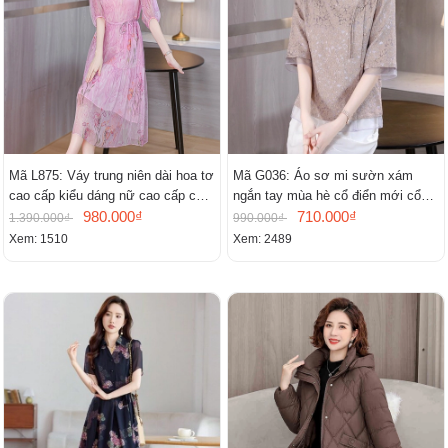
Mã L875: Váy trung niên dài hoa tơ
Mã G036: Áo sơ mi sườn xám
cao cấp kiểu dáng nữ cao cấp cao
ngắn tay mùa hè cổ điển mới cổ
cấp thần
980.000₫
đứng
710.000₫
1.390.000₫
990.000₫
Xem: 1510
Xem: 2489