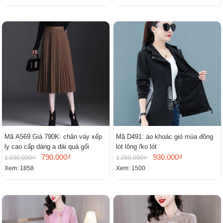
Mã A569 Giá 790K: chân váy xếp
Mã D491: áo khoác gió mùa đông
ly cao cấp dáng a dài quá gối
lót lông /ko lót
790.000₫
930.000₫
1.030.000₫
1.260.000₫
Xem: 1858
Xem: 1500