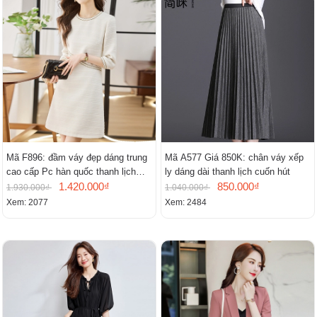
Mã F896: đầm váy đẹp dáng trung
Mã A577 Giá 850K: chân váy xếp
cao cấp Pc hàn quốc thanh lịch
ly dáng dài thanh lịch cuốn hút
mới
1.420.000₫
850.000₫
1.930.000₫
1.040.000₫
Xem: 2077
Xem: 2484