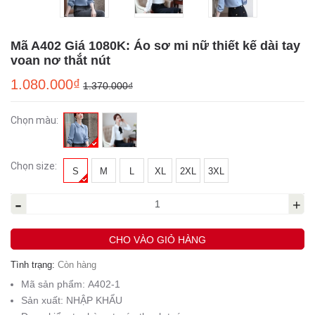
Mã A402 Giá 1080K: Áo sơ mi nữ thiết kế dài tay
voan nơ thắt nút
1.080.000₫
1.370.000₫
Chọn màu:
Chọn size:
S
M
L
XL
2XL
3XL
-
+
CHO VÀO GIỎ HÀNG
Tình trạng:
Còn hàng
Mã sản phẩm:
A402-1
Sản xuất:
NHẬP KHẨU