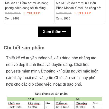
Mã M200: Đầm sơ mi đa năng
Mã M168: Áo sơ mi nữ kiểu
M
phong cách công sở thường
Pháp Mohan Yimei, áo công sở
n
ngày
1.790.000₫
1.180.000₫
m
2.470.000₫
1.600.000₫
2
Xem: 2463
Xem: 1966
X
Xem thêm
Chi tiết sản phẩm
Thiết kế cổ truyền thống và kiểu dáng nhẹ nhàng tạo
nên vẻ đẹp thanh thoát và duyên dáng. Chất liệu
polyeste mềm mịn và thoáng khí giúp người mặc luôn
cảm thấy thoải mái và tự tin.Chiếc áo sơ mi này phù
hợp cho các dịp công việc, hoặc đi dạo phố.