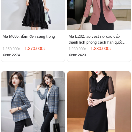
Mã M036: đầm đen sang trọng
Mã E202: áo vest nữ cao cấp
thanh lịch phong cách hàn quốc
1.370.000₫
mới
1.330.000₫
1.850.000₫
1.930.000₫
Xem: 2274
Xem: 2423