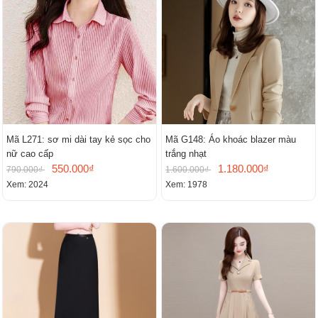
Mã L271: sơ mi dài tay kẻ sọc cho
Mã G148: Áo khoác blazer màu
nữ cao cấp
trắng nhạt
550.000₫
1.180.000₫
790.000₫
1.600.000₫
Xem: 2024
Xem: 1978