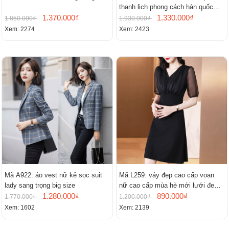
thanh lịch phong cách hàn quốc
1.370.000₫
mới
1.330.000₫
1.850.000₫
1.930.000₫
Xem: 2274
Xem: 2423
Mã A922: áo vest nữ kẻ sọc suit
Mã L259: váy đẹp cao cấp voan
lady sang trọng big size
nữ cao cấp mùa hè mới lưới đen
1.280.000₫
cao cấp khí chất nhỏ tay ngắn
890.000₫
1.770.000₫
1.200.000₫
Xem: 1602
Xem: 2139