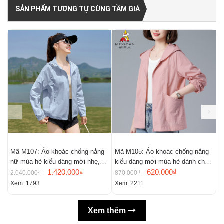
SẢN PHẨM TƯƠNG TỰ CÙNG TẦM GIÁ
Mã M107: Áo khoác chống nắng
Mã M105: Áo khoác chống nắng
M
nữ mùa hè kiểu dáng mới nhẹ,
kiểu dáng mới mùa hè dành cho
r
thoáng khí,
1.420.000₫
nữ
620.000₫
c
2.040.000₫
870.000₫
7
Xem: 1793
Xem: 2211
X
Xem thêm