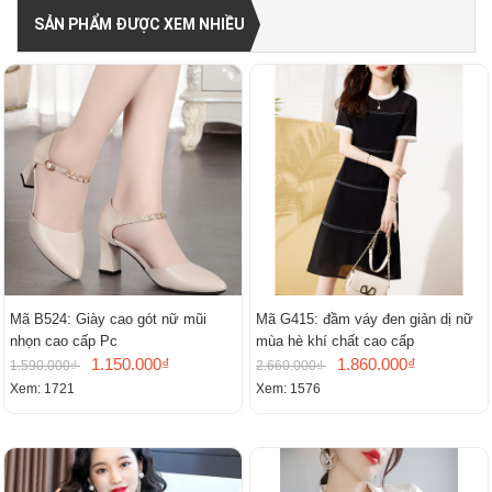
SẢN PHẨM ĐƯỢC XEM NHIỀU
Mã B524: Giày cao gót nữ mũi
Mã G415: đầm váy đen giản dị nữ
nhọn cao cấp Pc
mùa hè khí chất cao cấp
1.150.000₫
1.860.000₫
1.590.000₫
2.660.000₫
Xem: 1721
Xem: 1576