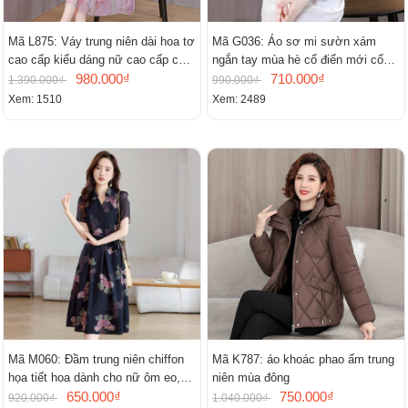
Mã L875: Váy trung niên dài hoa tơ
Mã G036: Áo sơ mi sườn xám
cao cấp kiểu dáng nữ cao cấp cao
ngắn tay mùa hè cổ điển mới cổ
cấp thần
980.000₫
đứng
710.000₫
1.390.000₫
990.000₫
Xem: 1510
Xem: 2489
Mã M060: Đầm trung niên chiffon
Mã K787: áo khoác phao ấm trung
họa tiết hoa dành cho nữ ôm eo,
niên mùa đông
cổ chữ V, đầm midi tay ngắn thanh
650.000₫
750.000₫
920.000₫
1.040.000₫