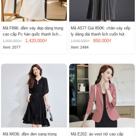
Mã F896: đầm váy đẹp dáng trung
Mã A577 Giá 850K: chân váy xếp
cao cấp Pc hàn quốc thanh lịch
ly dáng dài thanh lịch cuốn hút
mới
1.420.000₫
850.000₫
1.930.000₫
1.040.000₫
Xem: 2077
Xem: 2484
Mã M036: đầm đen sang trọng
Mã E202: áo vest nữ cao cấp