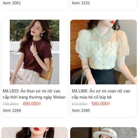
lịch.
Xem: 2061
Xem: 1531
Mã L833: Áo thun sơ mi nữ cao
Mã L866: Áo sơ mi voan nữ cao
cấp thời trang thường ngày Mohan
cấp mùa hè cổ búp bê
490.000₫
580.000₫
700.000₫
810.000₫
Xem: 2269
Xem: 2495