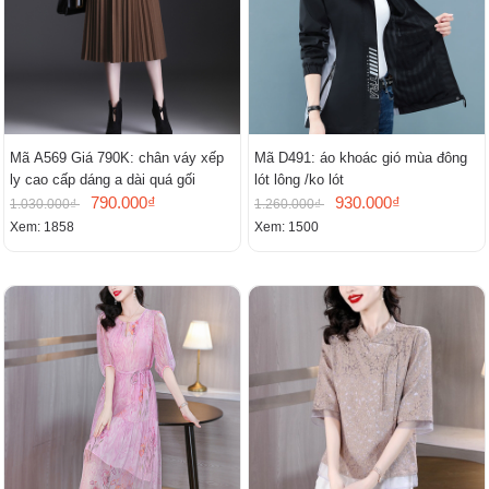
Mã A569 Giá 790K: chân váy xếp
Mã D491: áo khoác gió mùa đông
ly cao cấp dáng a dài quá gối
lót lông /ko lót
790.000₫
930.000₫
1.030.000₫
1.260.000₫
Xem: 1858
Xem: 1500