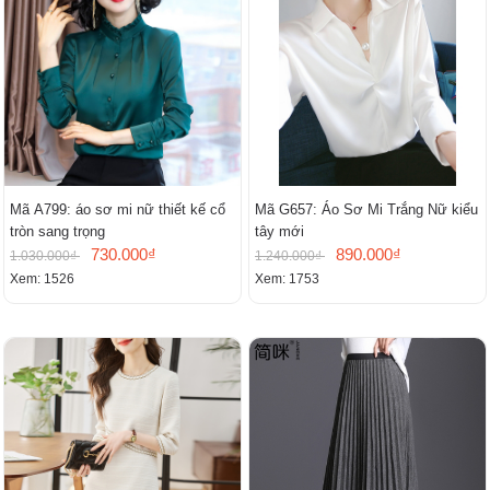
Mã A799: áo sơ mi nữ thiết kế cổ
Mã G657: Áo Sơ Mi Trắng Nữ kiểu
tròn sang trọng
tây mới
730.000₫
890.000₫
1.030.000₫
1.240.000₫
Xem: 1526
Xem: 1753