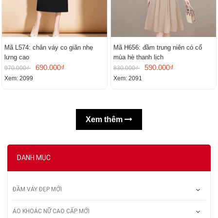
Mã L574: chân váy co giãn nhẹ
Mã H656: đầm trung niên có cổ
lưng cao
mùa hè thanh lịch
690.000₫
590.000₫
970.000₫
830.000₫
Xem: 2099
Xem: 2091
Xem thêm
DANH MỤC
ĐẦM VÁY ĐẸP MỚI
ÁO KHOÁC NỮ CAO CẤP MỚI