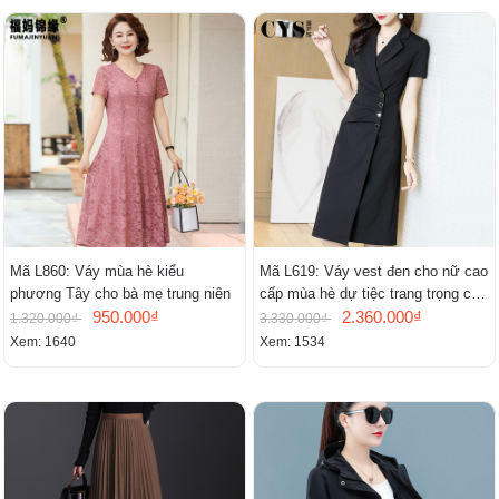
Mã L860: Váy mùa hè kiểu
Mã L619: Váy vest đen cho nữ cao
phương Tây cho bà mẹ trung niên
cấp mùa hè dự tiệc trang trọng cao
950.000₫
cấp
2.360.000₫
1.320.000₫
3.330.000₫
Xem: 1640
Xem: 1534