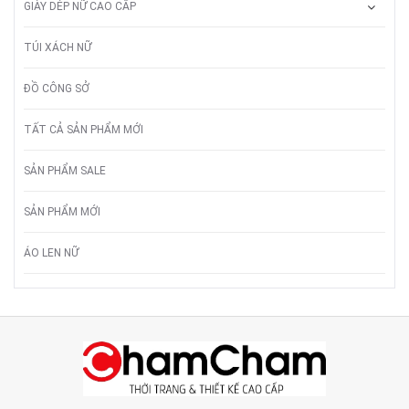
GIÀY DÉP NỮ CAO CẤP
TÚI XÁCH NỮ
ĐỒ CÔNG SỞ
TẤT CẢ SẢN PHẨM MỚI
SẢN PHẨM SALE
SẢN PHẨM MỚI
ÁO LEN NỮ