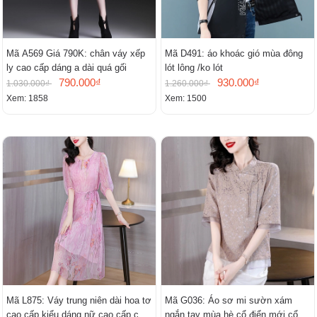
Mã A569 Giá 790K: chân váy xếp
Mã D491: áo khoác gió mùa đông
ly cao cấp dáng a dài quá gối
lót lông /ko lót
790.000₫
930.000₫
1.030.000₫
1.260.000₫
Xem: 1858
Xem: 1500
Mã L875: Váy trung niên dài hoa tơ
Mã G036: Áo sơ mi sườn xám
cao cấp kiểu dáng nữ cao cấp cao
ngắn tay mùa hè cổ điển mới cổ