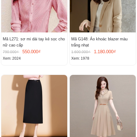
Mã L271: sơ mi dài tay kẻ sọc cho
Mã G148: Áo khoác blazer màu
nữ cao cấp
trắng nhạt
550.000₫
1.180.000₫
790.000₫
1.600.000₫
Xem: 2024
Xem: 1978