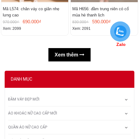
Mã L574: chân váy co giãn nhẹ
Mã H656: đầm trung niên có cổ
lưng cao
mùa hè thanh lịch
690.000₫
590.000₫
970.000₫
830.000₫
Xem: 2099
Xem: 2091
Zalo
Xem thêm
DANH MỤC
ĐẦM VÁY ĐẸP MỚI
ÁO KHOÁC NỮ CAO CẤP MỚI
QUẦN ÁO NỮ CAO CẤP