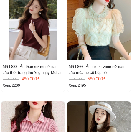
Mã L833: Áo thun sơ mi nữ cao
Mã L866: Áo sơ mi voan nữ cao
cấp thời trang thường ngày Mohan
cấp mùa hè cổ búp bê
490.000₫
580.000₫
700.000₫
810.000₫
Xem: 2269
Xem: 2495