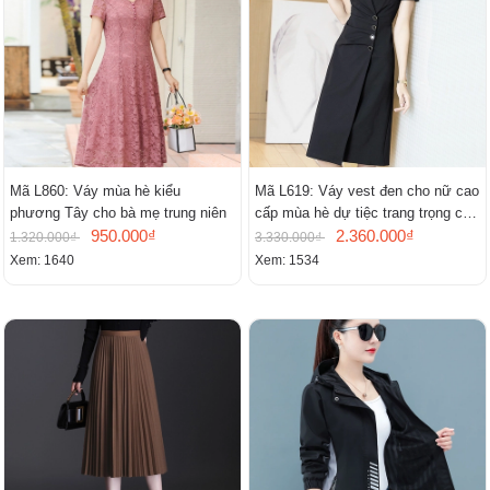
Mã L860: Váy mùa hè kiểu
Mã L619: Váy vest đen cho nữ cao
phương Tây cho bà mẹ trung niên
cấp mùa hè dự tiệc trang trọng cao
950.000₫
cấp
2.360.000₫
1.320.000₫
3.330.000₫
Xem: 1640
Xem: 1534