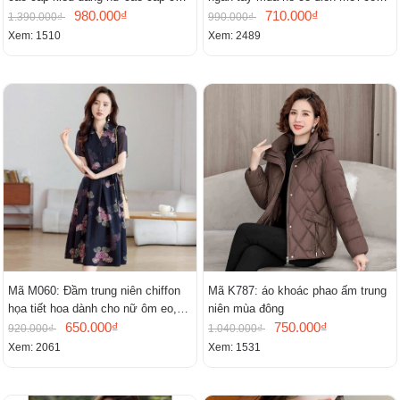
cấp thần
980.000₫
đứng
710.000₫
1.390.000₫
990.000₫
Xem: 1510
Xem: 2489
Mã M060: Đầm trung niên chiffon
Mã K787: áo khoác phao ấm trung
họa tiết hoa dành cho nữ ôm eo,
niên mùa đông
cổ chữ V, đầm midi tay ngắn thanh
650.000₫
750.000₫
920.000₫
1.040.000₫
lịch.
Xem: 2061
Xem: 1531