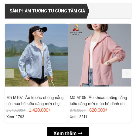
SẢN PHẨM TƯƠNG TỰ CÙNG TẦM GIÁ
Mã M107: Áo khoác chống nắng
Mã M105: Áo khoác chống nắng
M
nữ mùa hè kiểu dáng mới nhẹ,
kiểu dáng mới mùa hè dành cho
r
thoáng khí,
1.420.000₫
nữ
620.000₫
c
2.040.000₫
870.000₫
7
Xem: 1793
Xem: 2211
X
Xem thêm