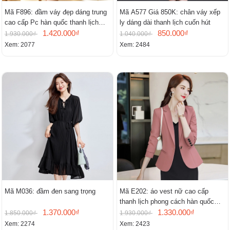
Mã F896: đầm váy đẹp dáng trung
Mã A577 Giá 850K: chân váy xếp
cao cấp Pc hàn quốc thanh lịch
ly dáng dài thanh lịch cuốn hút
mới
1.420.000₫
850.000₫
1.930.000₫
1.040.000₫
Xem: 2077
Xem: 2484
Mã M036: đầm đen sang trọng
Mã E202: áo vest nữ cao cấp
thanh lịch phong cách hàn quốc
1.370.000₫
mới
1.330.000₫
1.850.000₫
1.930.000₫
Xem: 2274
Xem: 2423