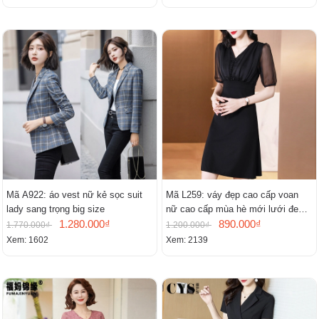
Mã A922: áo vest nữ kẻ sọc suit
Mã L259: váy đẹp cao cấp voan
lady sang trọng big size
nữ cao cấp mùa hè mới lưới đen
1.280.000₫
cao cấp khí chất nhỏ tay ngắn
890.000₫
1.770.000₫
1.200.000₫
Xem: 1602
Xem: 2139