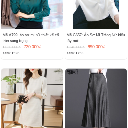
Mã A799: áo sơ mi nữ thiết kế cổ
Mã G657: Áo Sơ Mi Trắng Nữ kiểu
tròn sang trọng
tây mới
730.000₫
890.000₫
1.030.000₫
1.240.000₫
Xem: 1526
Xem: 1753