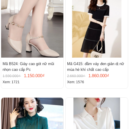
Mã B524: Giày cao gót nữ mũi
Mã G415: đầm váy đen giản dị nữ
nhọn cao cấp Pc
mùa hè khí chất cao cấp
1.150.000₫
1.860.000₫
1.590.000₫
2.660.000₫
Xem: 1721
Xem: 1576