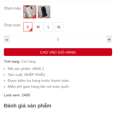
Chọn màu:
Chọn size:
S
M
L
XL
-
+
CHO VÀO GIỎ HÀNG
Tình trạng:
Còn hàng
Mã sản phẩm:
A866-1
Sản xuất:
NHẬP KHẨU
Được kiểm tra hàng trước thanh toán
Miễn phí giao hàng tận nơi toàn quốc
Lượt xem: 2400
Đánh giá sản phẩm