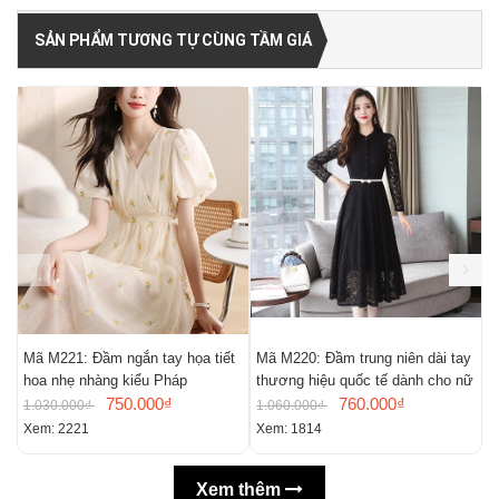
SẢN PHẨM TƯƠNG TỰ CÙNG TẦM GIÁ
Mã M221: Đầm ngắn tay họa tiết
Mã M220: Đầm trung niên dài tay
M
hoa nhẹ nhàng kiểu Pháp
thương hiệu quốc tế dành cho nữ
m
750.000₫
760.000₫
n
1.030.000₫
1.060.000₫
9
Xem: 2221
Xem: 1814
X
Xem thêm