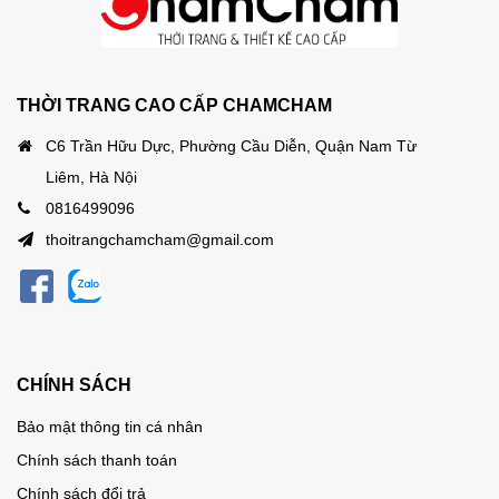
THỜI TRANG CAO CẤP CHAMCHAM
C6 Trần Hữu Dực, Phường Cầu Diễn, Quận Nam Từ
Liêm, Hà Nội
0816499096
thoitrangchamcham@gmail.com
CHÍNH SÁCH
Bảo mật thông tin cá nhân
Chính sách thanh toán
Chính sách đổi trả