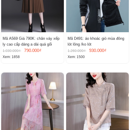
Mã A569 Giá 790K: chân váy xếp
Mã D491: áo khoác gió mùa đông
ly cao cấp dáng a dài quá gối
lót lông /ko lót
790.000₫
930.000₫
1.030.000₫
1.260.000₫
Xem: 1858
Xem: 1500