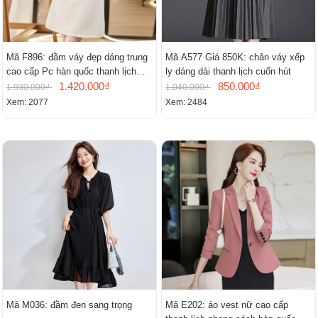
Mã F896: đầm váy đẹp dáng trung
Mã A577 Giá 850K: chân váy xếp
cao cấp Pc hàn quốc thanh lịch
ly dáng dài thanh lịch cuốn hút
mới
1.420.000₫
850.000₫
1.930.000₫
1.040.000₫
Xem: 2077
Xem: 2484
Mã M036: đầm đen sang trọng
Mã E202: áo vest nữ cao cấp