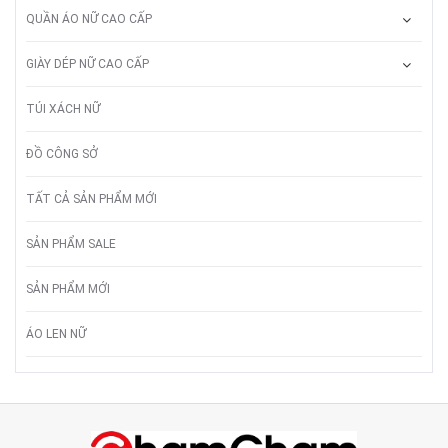
QUẦN ÁO NỮ CAO CẤP
GIÀY DÉP NỮ CAO CẤP
TÚI XÁCH NỮ
ĐỒ CÔNG SỞ
TẤT CẢ SẢN PHẨM MỚI
SẢN PHẨM SALE
SẢN PHẨM MỚI
ÁO LEN NỮ