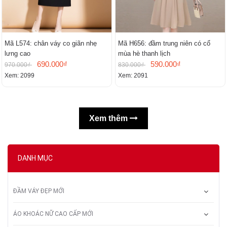
Mã L574: chân váy co giãn nhẹ
Mã H656: đầm trung niên có cổ
lưng cao
mùa hè thanh lịch
690.000₫
590.000₫
970.000₫
830.000₫
Xem: 2099
Xem: 2091
Xem thêm
DANH MỤC
ĐẦM VÁY ĐẸP MỚI
ÁO KHOÁC NỮ CAO CẤP MỚI