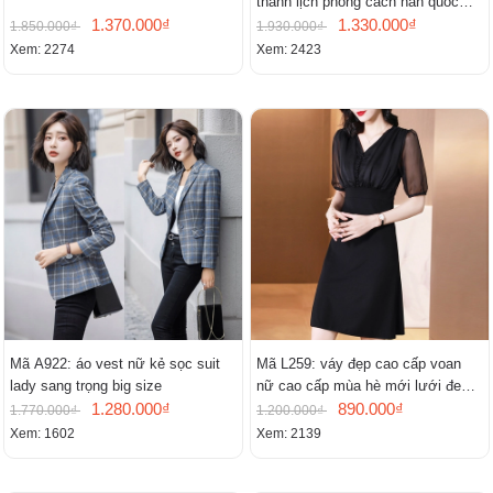
thanh lịch phong cách hàn quốc
1.370.000₫
mới
1.330.000₫
1.850.000₫
1.930.000₫
Xem: 2274
Xem: 2423
Mã A922: áo vest nữ kẻ sọc suit
Mã L259: váy đẹp cao cấp voan
lady sang trọng big size
nữ cao cấp mùa hè mới lưới đen
1.280.000₫
cao cấp khí chất nhỏ tay ngắn
890.000₫
1.770.000₫
1.200.000₫
Xem: 1602
Xem: 2139