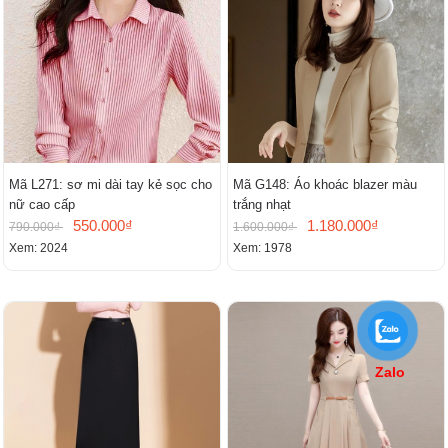
Mã L271: sơ mi dài tay kẻ sọc cho
Mã G148: Áo khoác blazer màu
nữ cao cấp
trắng nhạt
550.000₫
1.180.000₫
790.000₫
1.600.000₫
Xem: 2024
Xem: 1978
Zalo