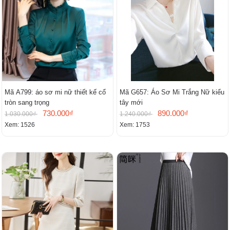
Mã A799: áo sơ mi nữ thiết kế cổ
Mã G657: Áo Sơ Mi Trắng Nữ kiểu
tròn sang trọng
tây mới
730.000₫
890.000₫
1.030.000₫
1.240.000₫
Xem: 1526
Xem: 1753