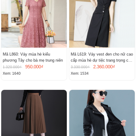
Mã L860: Váy mùa hè kiểu
Mã L619: Váy vest đen cho nữ cao
phương Tây cho bà mẹ trung niên
cấp mùa hè dự tiệc trang trọng cao
950.000₫
cấp
2.360.000₫
1.320.000₫
3.330.000₫
Xem: 1640
Xem: 1534