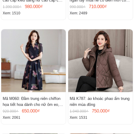
cao cấp kiểu dáng nữ cao cấp cao
ngắn tay mùa hè cổ điển mới cổ
cấp thần
980.000₫
đứng
710.000₫
1.390.000₫
990.000₫
Xem: 1510
Xem: 2489
Mã M060: Đầm trung niên chiffon
Mã K787: áo khoác phao ấm trung
họa tiết hoa dành cho nữ ôm eo,
niên mùa đông
cổ chữ V, đầm midi tay ngắn thanh
650.000₫
750.000₫
920.000₫
1.040.000₫
lịch.
Xem: 2061
Xem: 1531