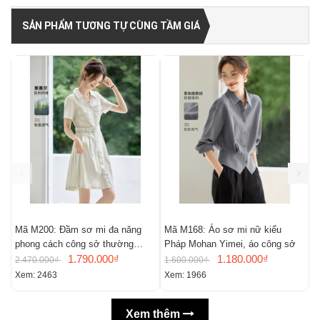
SẢN PHẨM TƯƠNG TỰ CÙNG TẦM GIÁ
Mã M200: Đầm sơ mi đa năng
Mã M168: Áo sơ mi nữ kiểu
M
phong cách công sở thường
Pháp Mohan Yimei, áo công sở
n
ngày
1.790.000₫
1.180.000₫
m
2.470.000₫
1.600.000₫
2
Xem: 2463
Xem: 1966
X
Xem thêm