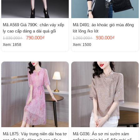
Mã A569 Giá 790K: chân váy xếp
Mã D491: áo khoác gió mùa đông
ly cao cấp dáng a dài quá gối
lót lông /ko lót
790.000₫
930.000₫
1.030.000₫
1.260.000₫
Xem: 1858
Xem: 1500
Mã L875: Váy trung niên dài hoa tơ
Mã G036: Áo sơ mi sườn xám