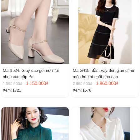
Mã B524: Giày cao gót nữ mũi
Mã G415: đầm váy đen giản dị nữ
nhọn cao cấp Pc
mùa hè khí chất cao cấp
1.150.000₫
1.860.000₫
1.590.000₫
2.660.000₫
Xem: 1721
Xem: 1576