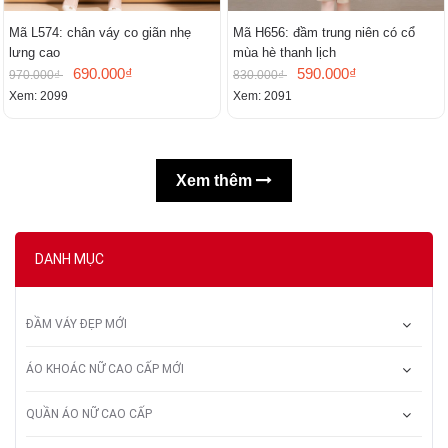
Mã L574: chân váy co giãn nhẹ
Mã H656: đầm trung niên có cổ
lưng cao
mùa hè thanh lịch
690.000₫
590.000₫
970.000₫
830.000₫
Xem: 2099
Xem: 2091
Xem thêm
DANH MỤC
ĐẦM VÁY ĐẸP MỚI
ÁO KHOÁC NỮ CAO CẤP MỚI
QUẦN ÁO NỮ CAO CẤP