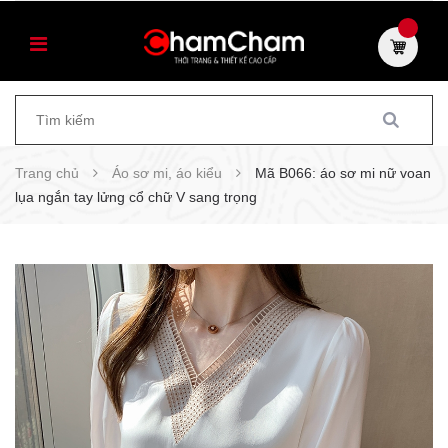
Trang chủ
Áo sơ mi, áo kiểu
Mã B066: áo sơ mi nữ voan
lụa ngắn tay lửng cổ chữ V sang trọng