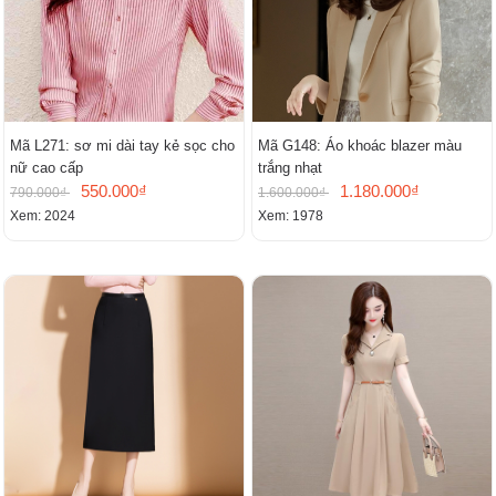
Mã L271: sơ mi dài tay kẻ sọc cho
Mã G148: Áo khoác blazer màu
nữ cao cấp
trắng nhạt
550.000₫
1.180.000₫
790.000₫
1.600.000₫
Xem: 2024
Xem: 1978