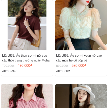
Mã L833: Áo thun sơ mi nữ cao
Mã L866: Áo sơ mi voan nữ cao
cấp thời trang thường ngày Mohan
cấp mùa hè cổ búp bê
490.000₫
580.000₫
700.000₫
810.000₫
Xem: 2269
Xem: 2495