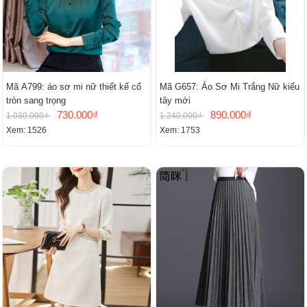
Mã A799: áo sơ mi nữ thiết kế cổ
Mã G657: Áo Sơ Mi Trắng Nữ kiểu
tròn sang trọng
tây mới
730.000₫
890.000₫
1.030.000₫
1.240.000₫
Xem: 1526
Xem: 1753