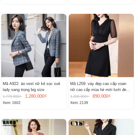
Mã A922: áo vest nữ kẻ sọc suit
Mã L259: váy đẹp cao cấp voan
lady sang trọng big size
nữ cao cấp mùa hè mới lưới đen
1.280.000₫
cao cấp khí chất nhỏ tay ngắn
890.000₫
1.770.000₫
1.200.000₫
Xem: 1602
Xem: 2139