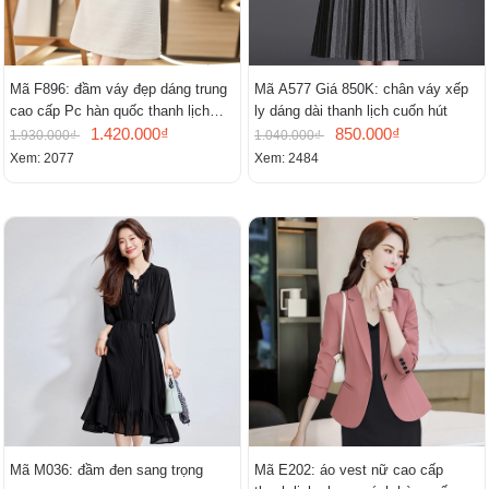
Mã F896: đầm váy đẹp dáng trung
Mã A577 Giá 850K: chân váy xếp
cao cấp Pc hàn quốc thanh lịch
ly dáng dài thanh lịch cuốn hút
mới
1.420.000₫
850.000₫
1.930.000₫
1.040.000₫
Xem: 2077
Xem: 2484
Mã M036: đầm đen sang trọng
Mã E202: áo vest nữ cao cấp