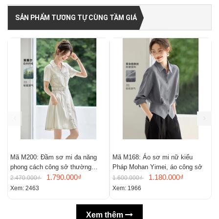
SẢN PHẨM TƯƠNG TỰ CÙNG TẦM GIÁ
Mã M200: Đầm sơ mi đa năng
Mã M168: Áo sơ mi nữ kiểu
M
phong cách công sở thường
Pháp Mohan Yimei, áo công sở
n
ngày
1.790.000₫
1.180.000₫
m
2.470.000₫
1.600.000₫
2
Xem: 2463
Xem: 1966
X
Xem thêm