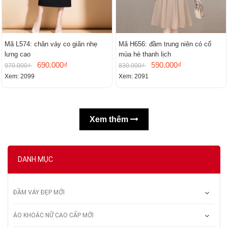
Mã L574: chân váy co giãn nhẹ
Mã H656: đầm trung niên có cổ
lưng cao
mùa hè thanh lịch
690.000₫
590.000₫
970.000₫
830.000₫
Xem: 2099
Xem: 2091
Xem thêm
DANH MỤC
ĐẦM VÁY ĐẸP MỚI
ÁO KHOÁC NỮ CAO CẤP MỚI