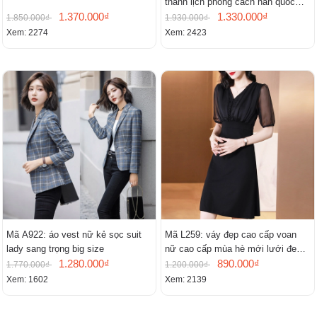
thanh lịch phong cách hàn quốc
1.370.000₫
mới
1.330.000₫
1.850.000₫
1.930.000₫
Xem: 2274
Xem: 2423
Mã A922: áo vest nữ kẻ sọc suit
Mã L259: váy đẹp cao cấp voan
lady sang trọng big size
nữ cao cấp mùa hè mới lưới đen
1.280.000₫
cao cấp khí chất nhỏ tay ngắn
890.000₫
1.770.000₫
1.200.000₫
Xem: 1602
Xem: 2139