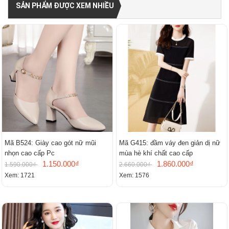
SẢN PHẨM ĐƯỢC XEM NHIỀU
Mã B524: Giày cao gót nữ mũi
Mã G415: đầm váy đen giản dị nữ
nhọn cao cấp Pc
mùa hè khí chất cao cấp
1.150.000₫
1.860.000₫
1.590.000₫
2.660.000₫
Xem: 1721
Xem: 1576