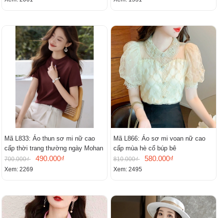
Mã L833: Áo thun sơ mi nữ cao
Mã L866: Áo sơ mi voan nữ cao
cấp thời trang thường ngày Mohan
cấp mùa hè cổ búp bê
490.000₫
580.000₫
700.000₫
810.000₫
Xem: 2269
Xem: 2495