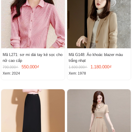
Mã L271: sơ mi dài tay kẻ sọc cho
Mã G148: Áo khoác blazer màu
nữ cao cấp
trắng nhạt
550.000₫
1.180.000₫
790.000₫
1.600.000₫
Xem: 2024
Xem: 1978