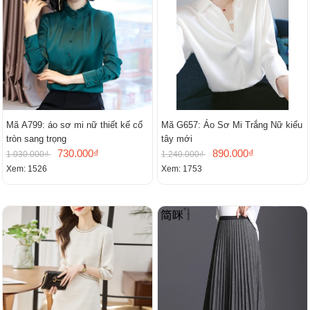
Mã A799: áo sơ mi nữ thiết kế cổ
Mã G657: Áo Sơ Mi Trắng Nữ kiểu
tròn sang trọng
tây mới
730.000₫
890.000₫
1.030.000₫
1.240.000₫
Xem: 1526
Xem: 1753