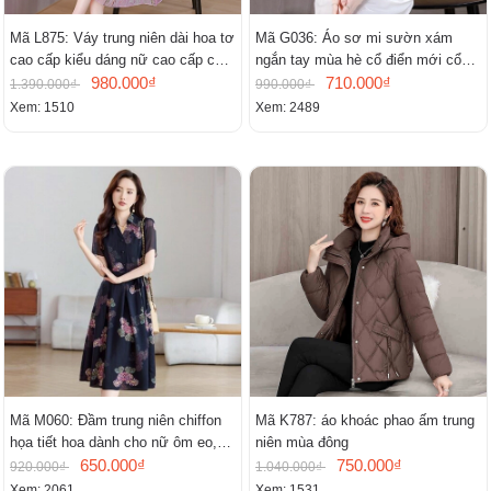
Mã L875: Váy trung niên dài hoa tơ
Mã G036: Áo sơ mi sườn xám
cao cấp kiểu dáng nữ cao cấp cao
ngắn tay mùa hè cổ điển mới cổ
cấp thần
980.000₫
đứng
710.000₫
1.390.000₫
990.000₫
Xem: 1510
Xem: 2489
Mã M060: Đầm trung niên chiffon
Mã K787: áo khoác phao ấm trung
họa tiết hoa dành cho nữ ôm eo,
niên mùa đông
cổ chữ V, đầm midi tay ngắn thanh
650.000₫
750.000₫
920.000₫
1.040.000₫
lịch.
Xem: 2061
Xem: 1531