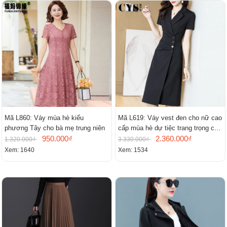
Mã L860: Váy mùa hè kiểu
Mã L619: Váy vest đen cho nữ cao
phương Tây cho bà mẹ trung niên
cấp mùa hè dự tiệc trang trọng cao
950.000₫
cấp
2.360.000₫
1.320.000₫
3.330.000₫
Xem: 1640
Xem: 1534