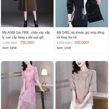
Mã A569 Giá 790K: chân váy xếp
Mã D491: áo khoác gió mùa đông
ly cao cấp dáng a dài quá gối
lót lông /ko lót
790.000₫
930.000₫
1.030.000₫
1.260.000₫
Xem: 1858
Xem: 1500