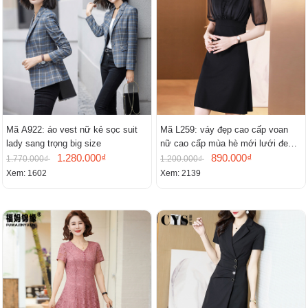
Mã A922: áo vest nữ kẻ sọc suit
Mã L259: váy đẹp cao cấp voan
lady sang trọng big size
nữ cao cấp mùa hè mới lưới đen
1.280.000₫
cao cấp khí chất nhỏ tay ngắn
890.000₫
1.770.000₫
1.200.000₫
Xem: 1602
Xem: 2139