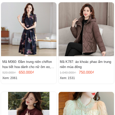
Mã M060: Đầm trung niên chiffon
Mã K787: áo khoác phao ấm trung
họa tiết hoa dành cho nữ ôm eo,
niên mùa đông
cổ chữ V, đầm midi tay ngắn thanh
650.000₫
750.000₫
920.000₫
1.040.000₫
lịch.
Xem: 2061
Xem: 1531