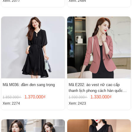
Xem: 2077
Xem: 2484
Mã M036: đầm đen sang trọng
Mã E202: áo vest nữ cao cấp
thanh lịch phong cách hàn quốc
1.370.000₫
mới
1.330.000₫
1.850.000₫
1.930.000₫
Xem: 2274
Xem: 2423