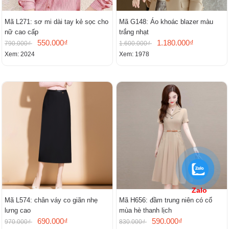
Mã L271: sơ mi dài tay kẻ sọc cho
Mã G148: Áo khoác blazer màu
nữ cao cấp
trắng nhạt
550.000₫
1.180.000₫
790.000₫
1.600.000₫
Xem: 2024
Xem: 1978
Zalo
Mã L574: chân váy co giãn nhẹ
Mã H656: đầm trung niên có cổ
lưng cao
mùa hè thanh lịch
690.000₫
590.000₫
970.000₫
830.000₫