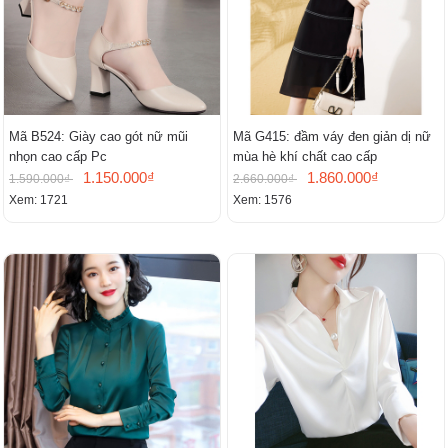
Mã B524: Giày cao gót nữ mũi
Mã G415: đầm váy đen giản dị nữ
nhọn cao cấp Pc
mùa hè khí chất cao cấp
1.150.000₫
1.860.000₫
1.590.000₫
2.660.000₫
Xem: 1721
Xem: 1576