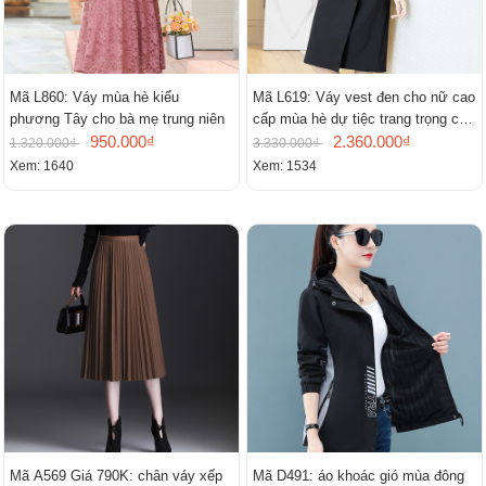
Mã L860: Váy mùa hè kiểu
Mã L619: Váy vest đen cho nữ cao
phương Tây cho bà mẹ trung niên
cấp mùa hè dự tiệc trang trọng cao
950.000₫
cấp
2.360.000₫
1.320.000₫
3.330.000₫
Xem: 1640
Xem: 1534
Mã A569 Giá 790K: chân váy xếp
Mã D491: áo khoác gió mùa đông