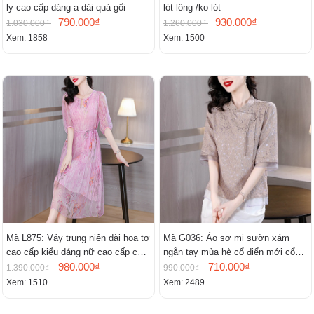
ly cao cấp dáng a dài quá gối
lót lông /ko lót
790.000₫
930.000₫
1.030.000₫
1.260.000₫
Xem: 1858
Xem: 1500
Mã L875: Váy trung niên dài hoa tơ
Mã G036: Áo sơ mi sườn xám
cao cấp kiểu dáng nữ cao cấp cao
ngắn tay mùa hè cổ điển mới cổ
cấp thần
980.000₫
đứng
710.000₫
1.390.000₫
990.000₫
Xem: 1510
Xem: 2489