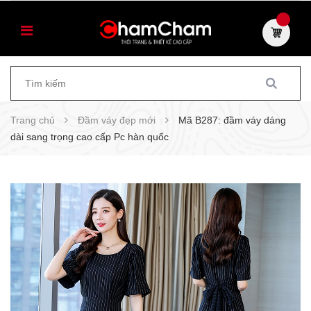
Trang chủ
Đầm váy đẹp mới
Mã B287: đầm váy dáng
dài sang trọng cao cấp Pc hàn quốc