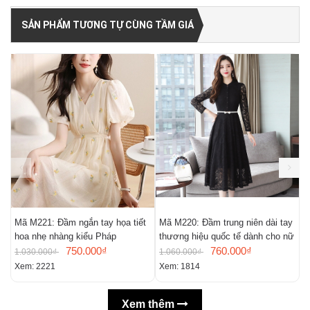
SẢN PHẨM TƯƠNG TỰ CÙNG TẦM GIÁ
Mã M221: Đầm ngắn tay họa tiết
Mã M220: Đầm trung niên dài tay
M
hoa nhẹ nhàng kiểu Pháp
thương hiệu quốc tế dành cho nữ
m
750.000₫
760.000₫
n
1.030.000₫
1.060.000₫
9
Xem: 2221
Xem: 1814
X
Xem thêm