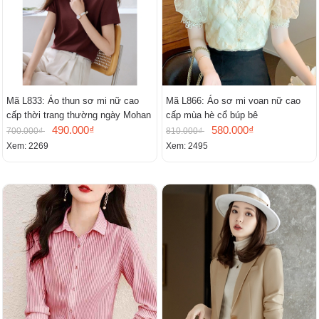
Mã L833: Áo thun sơ mi nữ cao
Mã L866: Áo sơ mi voan nữ cao
cấp thời trang thường ngày Mohan
cấp mùa hè cổ búp bê
490.000₫
580.000₫
700.000₫
810.000₫
Xem: 2269
Xem: 2495