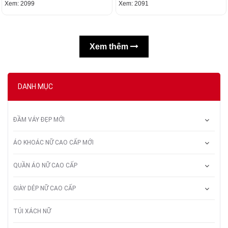
Xem: 2099
Xem: 2091
Xem thêm
DANH MỤC
ĐẦM VÁY ĐẸP MỚI
ÁO KHOÁC NỮ CAO CẤP MỚI
QUẦN ÁO NỮ CAO CẤP
GIÀY DÉP NỮ CAO CẤP
TÚI XÁCH NỮ