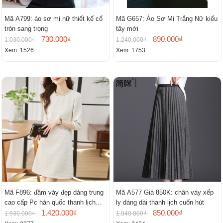
Mã A799: áo sơ mi nữ thiết kế cổ
Mã G657: Áo Sơ Mi Trắng Nữ kiểu
tròn sang trọng
tây mới
730.000₫
890.000₫
1.030.000₫
1.240.000₫
Xem: 1526
Xem: 1753
Mã F896: đầm váy đẹp dáng trung
Mã A577 Giá 850K: chân váy xếp
cao cấp Pc hàn quốc thanh lịch
ly dáng dài thanh lịch cuốn hút
mới
1.420.000₫
850.000₫
1.930.000₫
1.040.000₫