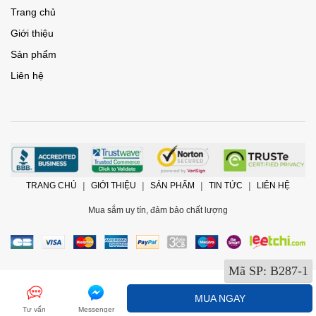
Trang chủ
Giới thiệu
Sản phẩm
Liên hệ
TRANG CHỦ
GIỚI THIỆU
SẢN PHẨM
TIN TỨC
LIÊN HỆ
Mua sắm uy tín, đảm bảo chất lượng
Mã SP:
B287-1
@2017 Bản quyền thuộc về
ChamCham Shop
MUA NGAY
Tư vấn
Messenger
Cung cấp bởi
Sapo