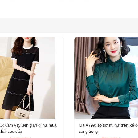
5: đầm váy đen giản dị nữ mùa
Mã A799: áo sơ mi nữ thiết kế c
chất cao cấp
sang trọng