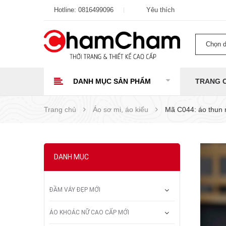
Hotline:
0816499096
Yêu thích
Chọn 
DANH MỤC SẢN PHẨM
TRANG 
Trang chủ
Áo sơ mi, áo kiểu
Mã C044: áo thun 
DANH MỤC
ĐẦM VÁY ĐẸP MỚI
ÁO KHOÁC NỮ CAO CẤP MỚI