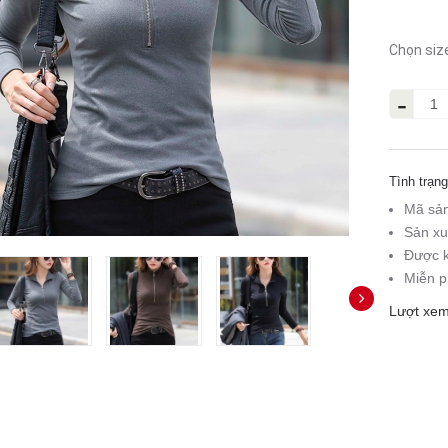
Chọn siz
-
Tình trạng
Mã sả
Sản xu
Được k
Miễn p
Lượt xem