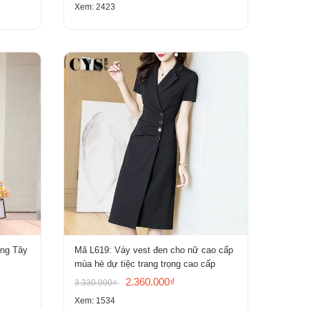
Xem: 2423
ơng Tây
Mã L619: Váy vest đen cho nữ cao cấp
mùa hè dự tiệc trang trọng cao cấp
2.360.000₫
3.330.000₫
Xem: 1534