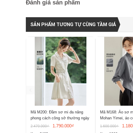
Đánh giá sản phẩm
SẢN PHẨM TƯƠNG TỰ CÙNG TẦM GIÁ
Mã M200: Đầm sơ mi đa năng
Mã M168: Áo sơ m
phong cách công sở thường ngày
Mohan Yimei, áo c
1.790.000₫
1.180
2.470.000₫
1.600.000₫