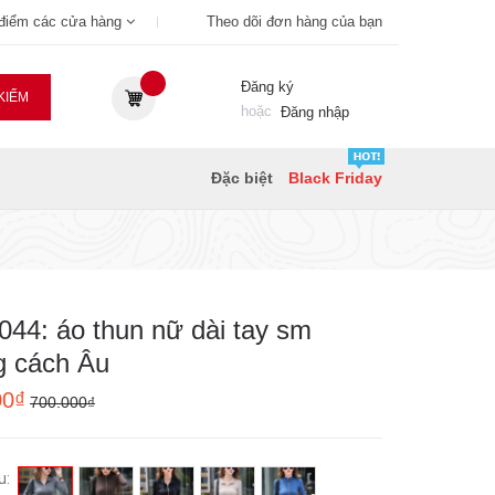
 điểm các cửa hàng
Theo dõi đơn hàng của bạn
Đăng ký
KIẾM
hoặc
Đăng nhập
Đặc biệt
Black Friday
44: áo thun nữ dài tay sm
g cách Âu
00₫
700.000₫
u: