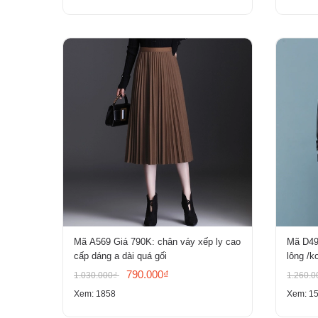
Mã A569 Giá 790K: chân váy xếp ly cao
Mã D491
cấp dáng a dài quá gối
lông /ko
790.000₫
1.030.000₫
1.260.
Xem: 1858
Xem: 1