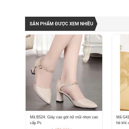
SẢN PHẨM ĐƯỢC XEM NHIỀU
Mã B524: Giày cao gót nữ mũi nhọn cao
Mã G41
cấp Pc
hè khí 