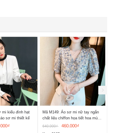
 mi kiểu đính hạt
Mã M149: Áo sơ mi nữ tay ngắn
Mã M147: Á
 áo sơ mi thiết kế
chất liệu chiffon họa tiết hoa mùa
cotton và la
hè
.000₫
460.000₫
640.000₫
970.000₫