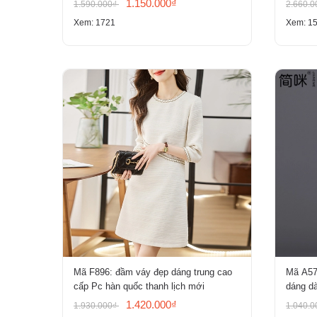
1.150.000₫
1.590.000₫
2.660.
Xem: 1721
Xem: 1
Mã F896: đầm váy đẹp dáng trung cao
Mã A57
cấp Pc hàn quốc thanh lịch mới
dáng dà
1.420.000₫
1.930.000₫
1.040.