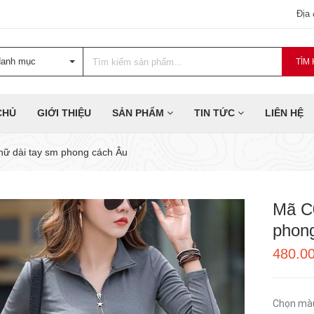
Địa
danh mục
TÌM 
CHỦ
GIỚI THIỆU
SẢN PHẨM
TIN TỨC
LIÊN HỆ
nữ dài tay sm phong cách Âu
Mã C0
phon
480.0
Chọn mà