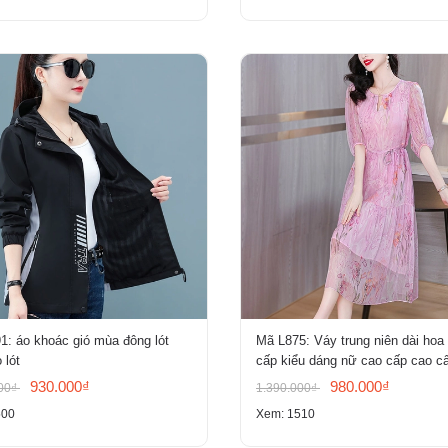
: áo khoác gió mùa đông lót
Mã L875: Váy trung niên dài hoa
 lót
cấp kiểu dáng nữ cao cấp cao c
930.000₫
980.000₫
000₫
1.390.000₫
500
Xem: 1510