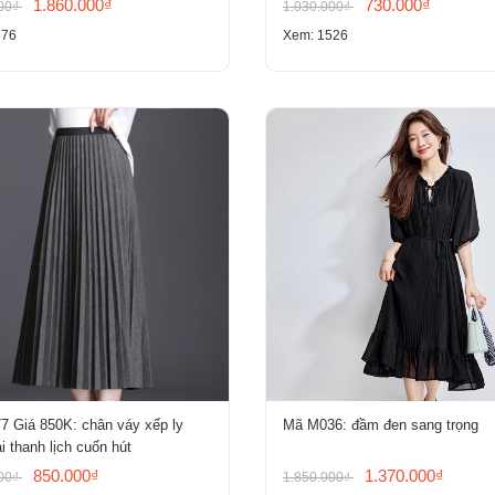
1.860.000₫
730.000₫
000₫
1.030.000₫
576
Xem: 1526
7 Giá 850K: chân váy xếp ly
Mã M036: đầm đen sang trọng
i thanh lịch cuốn hút
850.000₫
1.370.000₫
000₫
1.850.000₫