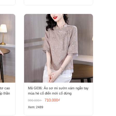
 tơ cao
Mã G036: Áo sơ mi sườn xám ngắn tay
ấp thần
mùa hè cổ điển mới cổ đứng
710.000₫
990.000₫
Xem: 2489