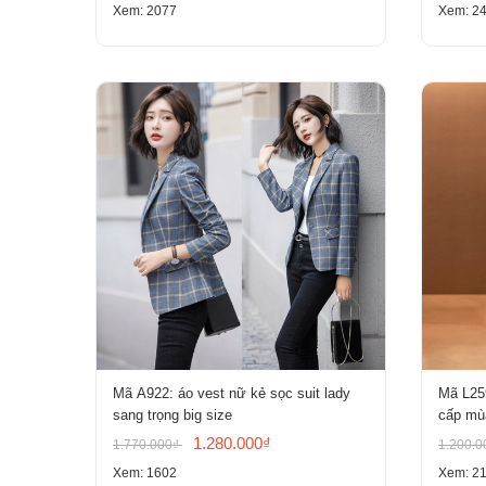
Xem: 2077
Xem: 2
Mã A922: áo vest nữ kẻ sọc suit lady
Mã L25
sang trọng big size
cấp mùa
chất nh
1.280.000₫
1.770.000₫
1.200.
Xem: 1602
Xem: 2