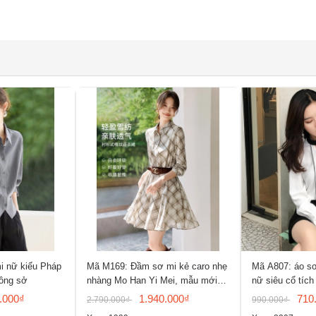
i nữ kiểu Pháp
Mã M169: Đầm sơ mi kẻ caro nhẹ
Mã A807: áo sơ
ông sở
nhàng Mo Han Yi Mei, mẫu mới
nữ siêu cổ tích
Xuân/Hè
.000₫
1.940.000₫
710
2.790.000₫
990.000₫