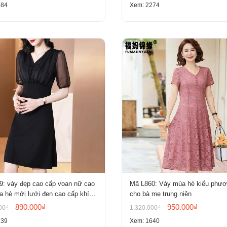
484
Xem: 2274
9: váy đẹp cao cấp voan nữ cao
Mã L860: Váy mùa hè kiểu phư
 hè mới lưới đen cao cấp khí
cho bà mẹ trung niên
ỏ tay ngắn
890.000₫
950.000₫
000₫
1.320.000₫
139
Xem: 1640