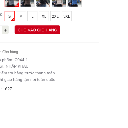
e:
S
M
L
XL
2XL
3XL
+
CHO VÀO GIỎ HÀNG
:
Còn hàng
n phẩm:
C044-1
ất:
NHẬP KHẨU
iểm tra hàng trước thanh toán
hí giao hàng tận nơi toàn quốc
: 1627