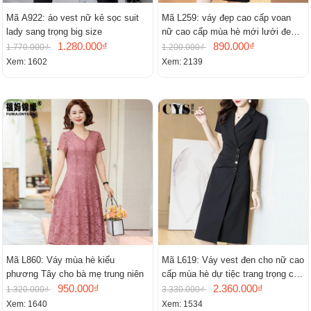
Mã A922: áo vest nữ kẻ sọc suit
Mã L259: váy đẹp cao cấp voan
lady sang trọng big size
nữ cao cấp mùa hè mới lưới đen
1.280.000₫
cao cấp khí chất nhỏ tay ngắn
890.000₫
1.770.000₫
1.200.000₫
Xem: 1602
Xem: 2139
Mã L860: Váy mùa hè kiểu
Mã L619: Váy vest đen cho nữ cao
phương Tây cho bà mẹ trung niên
cấp mùa hè dự tiệc trang trọng cao
950.000₫
cấp
2.360.000₫
1.320.000₫
3.330.000₫
Xem: 1640
Xem: 1534