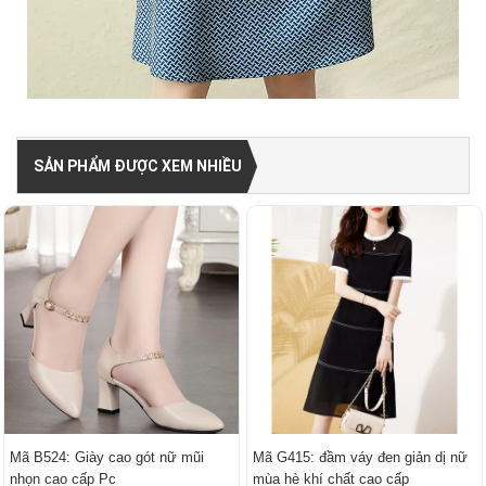
SẢN PHẨM ĐƯỢC XEM NHIỀU
Mã B524: Giày cao gót nữ mũi
Mã G415: đầm váy đen giản dị nữ
nhọn cao cấp Pc
mùa hè khí chất cao cấp