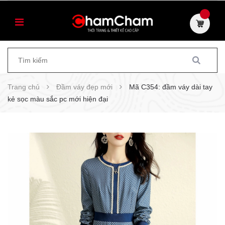
Trang chủ
Đầm váy đẹp mới
Mã C354: đầm váy dài tay
kẻ sọc màu sắc pc mới hiện đại