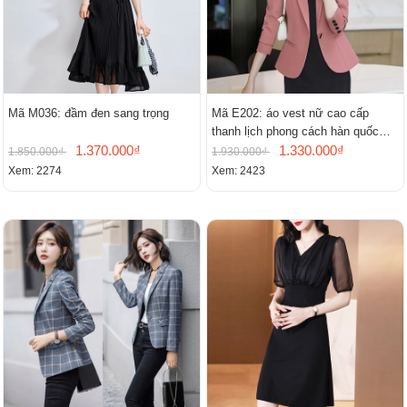
Mã M036: đầm đen sang trọng
Mã E202: áo vest nữ cao cấp
thanh lịch phong cách hàn quốc
1.370.000₫
mới
1.330.000₫
1.850.000₫
1.930.000₫
Xem: 2274
Xem: 2423