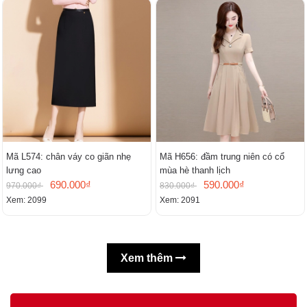
Mã L574: chân váy co giãn nhẹ
Mã H656: đầm trung niên có cổ
lưng cao
mùa hè thanh lịch
690.000₫
590.000₫
970.000₫
830.000₫
Xem: 2099
Xem: 2091
Xem thêm