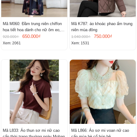
Mã M060: Đầm trung niên chiffon
Mã K787: áo khoác phao ấm trung
họa tiết hoa dành cho nữ ôm eo,
niên mùa đông
cổ chữ V, đầm midi tay ngắn thanh
650.000₫
750.000₫
920.000₫
1.040.000₫
lịch.
Xem: 2061
Xem: 1531
Mã L833: Áo thun sơ mi nữ cao
Mã L866: Áo sơ mi voan nữ cao
cấp thời trang thường ngày Mohan
cấp mùa hè cổ búp bê