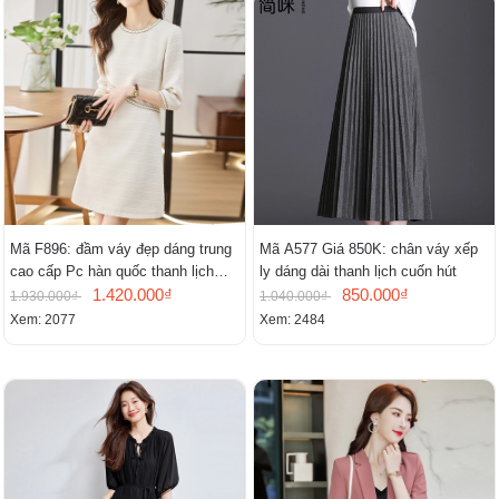
Mã F896: đầm váy đẹp dáng trung
Mã A577 Giá 850K: chân váy xếp
cao cấp Pc hàn quốc thanh lịch
ly dáng dài thanh lịch cuốn hút
mới
1.420.000₫
850.000₫
1.930.000₫
1.040.000₫
Xem: 2077
Xem: 2484