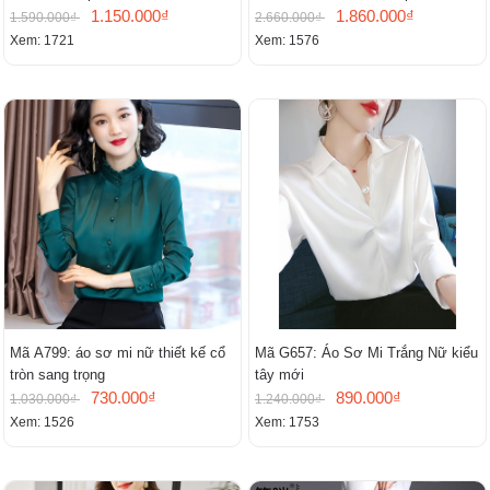
1.150.000₫
1.860.000₫
1.590.000₫
2.660.000₫
Xem: 1721
Xem: 1576
Mã A799: áo sơ mi nữ thiết kế cổ
Mã G657: Áo Sơ Mi Trắng Nữ kiểu
tròn sang trọng
tây mới
730.000₫
890.000₫
1.030.000₫
1.240.000₫
Xem: 1526
Xem: 1753