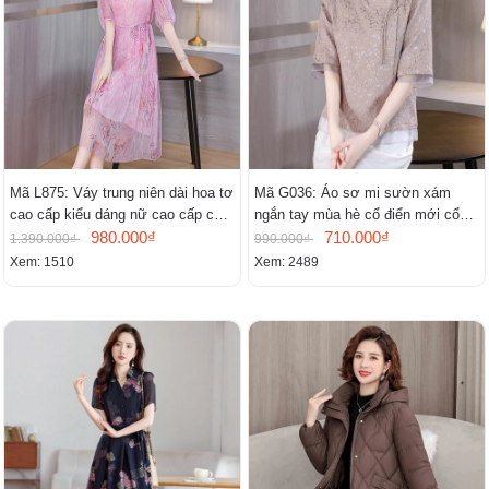
Mã L875: Váy trung niên dài hoa tơ
Mã G036: Áo sơ mi sườn xám
cao cấp kiểu dáng nữ cao cấp cao
ngắn tay mùa hè cổ điển mới cổ
cấp thần
980.000₫
đứng
710.000₫
1.390.000₫
990.000₫
Xem: 1510
Xem: 2489