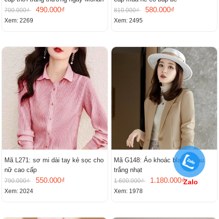
490.000₫
580.000₫
700.000₫
810.000₫
Xem: 2269
Xem: 2495
Mã L271: sơ mi dài tay kẻ sọc cho
Mã G148: Áo khoác blazer màu
nữ cao cấp
trắng nhạt
550.000₫
1.180.000₫
790.000₫
1.600.000₫
Zalo
Xem: 2024
Xem: 1978