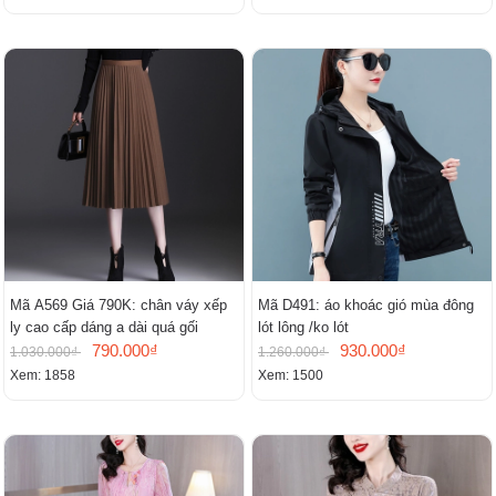
Mã A569 Giá 790K: chân váy xếp
Mã D491: áo khoác gió mùa đông
ly cao cấp dáng a dài quá gối
lót lông /ko lót
790.000₫
930.000₫
1.030.000₫
1.260.000₫
Xem: 1858
Xem: 1500