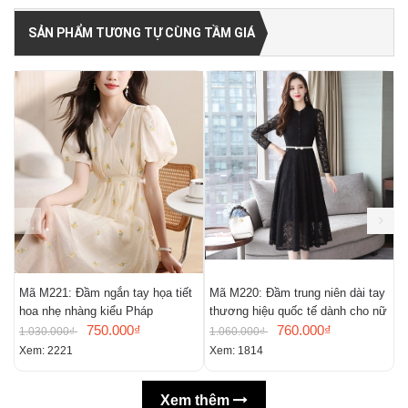
SẢN PHẨM TƯƠNG TỰ CÙNG TẦM GIÁ
Mã M221: Đầm ngắn tay họa tiết
Mã M220: Đầm trung niên dài tay
M
hoa nhẹ nhàng kiểu Pháp
thương hiệu quốc tế dành cho nữ
m
750.000₫
760.000₫
n
1.030.000₫
1.060.000₫
9
Xem: 2221
Xem: 1814
X
Xem thêm